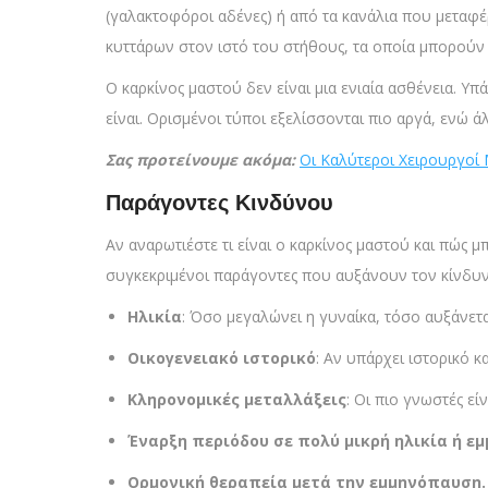
(γαλακτοφόροι αδένες) ή από τα κανάλια που μεταφέρ
κυττάρων στον ιστό του στήθους, τα οποία μπορούν
Ο καρκίνος μαστού δεν είναι μια ενιαία ασθένεια. Υπ
είναι. Ορισμένοι τύποι εξελίσσονται πιο αργά, ενώ άλλ
Σας προτείνουμε ακόμα:
Οι Καλύτεροι Χειρουργοί
Παράγοντες Κινδύνου
Αν αναρωτιέστε τι είναι ο καρκίνος μαστού και πώς μ
συγκεκριμένοι παράγοντες που αυξάνουν τον κίνδυν
Ηλικία
: Όσο μεγαλώνει η γυναίκα, τόσο αυξάνετα
Οικογενειακό ιστορικό
: Αν υπάρχει ιστορικό 
Κληρονομικές μεταλλάξεις
: Οι πιο γνωστές εί
Έναρξη περιόδου σε πολύ μικρή ηλικία ή ε
Ορμονική θεραπεία μετά την εμμηνόπαυση.