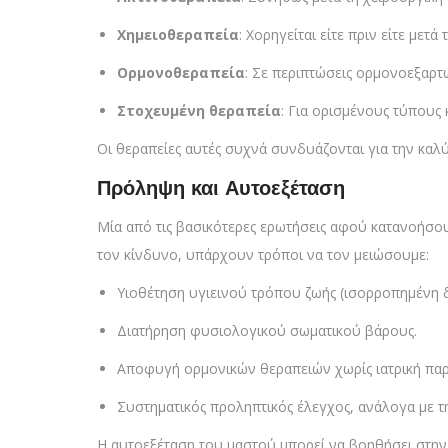
Χημειοθεραπεία
: Χορηγείται είτε πριν είτε μετ
Ορμονοθεραπεία
: Σε περιπτώσεις ορμονοεξαρτ
Στοχευμένη θεραπεία
: Για ορισμένους τύπους
Οι θεραπείες αυτές συχνά συνδυάζονται για την καλ
Πρόληψη και Αυτοεξέταση
Μία από τις βασικότερες ερωτήσεις αφού κατανοήσου
τον κίνδυνο, υπάρχουν τρόποι να τον μειώσουμε:
Υιοθέτηση υγιεινού τρόπου ζωής (ισορροπημένη δ
Διατήρηση φυσιολογικού σωματικού βάρους.
Αποφυγή ορμονικών θεραπειών χωρίς ιατρική πα
Συστηματικός προληπτικός έλεγχος, ανάλογα με την
Η αυτοεξέταση του μαστού μπορεί να βοηθήσει στην έ