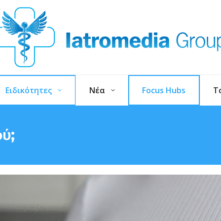
Ειδικότητες
Νέα
Focus Hubs
T
ού;