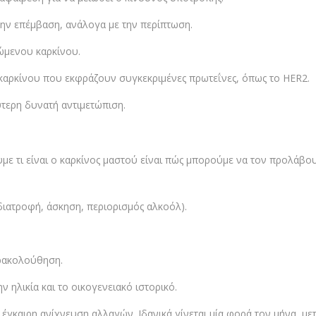
ά την επέμβαση, ανάλογα με την περίπτωση.
ώμενου καρκίνου.
 καρκίνου που εκφράζουν συγκεκριμένες πρωτεΐνες, όπως το HER2.
ύτερη δυνατή αντιμετώπιση.
με τι είναι ο καρκίνος μαστού είναι πώς μπορούμε να τον προλάβο
ιατροφή, άσκηση, περιορισμός αλκοόλ).
ρακολούθηση.
 ηλικία και το οικογενειακό ιστορικό.
γκαιρη ανίχνευση αλλαγών. Ιδανικά γίνεται μία φορά τον μήνα, μετ