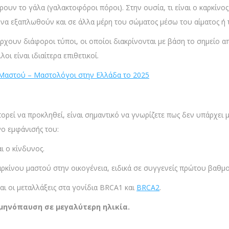
ουν το γάλα (γαλακτοφόροι πόροι). Στην ουσία, τι είναι ο καρκίνος
 να εξαπλωθούν και σε άλλα μέρη του σώματος μέσω του αίματος ή
άρχουν διάφοροι τύποι, οι οποίοι διακρίνονται με βάση το σημείο α
οι είναι ιδιαίτερα επιθετικοί.
 Μαστού – Μαστολόγοι στην Ελλάδα το 2025
πορεί να προκληθεί, είναι σημαντικό να γνωρίζετε πως δεν υπάρχει 
ο εμφάνισής του:
ι ο κίνδυνος.
καρκίνου μαστού στην οικογένεια, ειδικά σε συγγενείς πρώτου βαθμ
ναι οι μεταλλάξεις στα γονίδια BRCA1 και
BRCA2
.
μμηνόπαυση σε μεγαλύτερη ηλικία.