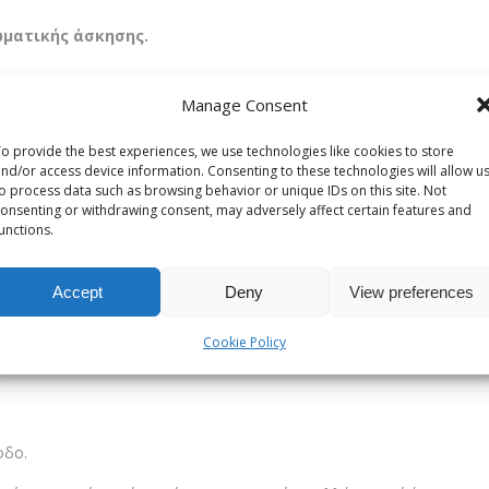
ωματικής άσκησης.
Manage Consent
ν έχει κανέναν από αυτούς τους παράγοντες κινδύνου, μπορεί να εμφ
o provide the best experiences, we use technologies like cookies to store
nd/or access device information. Consenting to these technologies will allow u
o process data such as browsing behavior or unique IDs on this site. Not
στού, είναι εξίσου σημαντικό να μπορούμε να αναγνωρίσουμε τα σημ
onsenting or withdrawing consent, may adversely affect certain features and
unctions.
εριοχή της μασχάλης.
Accept
Deny
View preferences
αστού που θυμίζουν φλοιό πορτοκαλιού.
Cookie Policy
οδο.