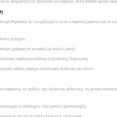
ει απαραίτητα ότι πρόκειται για καρκίνο, αλλά απαιτεί άμεση ιατρ
ση
επιτυχή θεραπεία. Αν γνωρίζουμε τι είναι ο καρκίνος μαστού και τα
θοδος ελέγχου.
ιαίτερα χρήσιμη σε γυναίκες με πυκνό μαστό.
εριπτώσεις υψηλού κινδύνου ή δύσκολης διάγνωσης.
άγνωση, καθώς παρέχει ιστολογική ανάλυση του ιστού.
υ καρκίνου, το στάδιο, την ηλικία της ασθενούς, τη γενική κατάστασ
ογκεκτομή) ή ολόκληρου του μαστού (μαστεκτομή).
 αφαίρεση για να μειωθεί ο κίνδυνος υποτροπής.