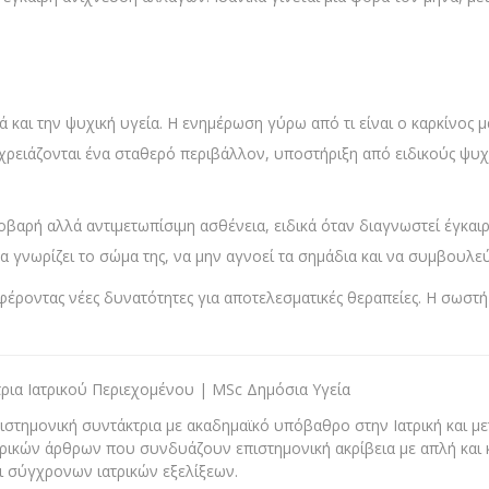
 και την ψυχική υγεία. Η ενημέρωση γύρω από τι είναι ο καρκίνος 
 χρειάζονται ένα σταθερό περιβάλλον, υποστήριξη από ειδικούς ψυ
 σοβαρή αλλά αντιμετωπίσιμη ασθένεια, ειδικά όταν διαγνωστεί έγκαι
α γνωρίζει το σώμα της, να μην αγνοεί τα σημάδια και να συμβουλεύε
σφέροντας νέες δυνατότητες για αποτελεσματικές θεραπείες. Η σωστή
ρια Ιατρικού Περιεχομένου | MSc Δημόσια Υγεία
στημονική συντάκτρια με ακαδημαϊκό υπόβαθρο στην Ιατρική και με
τρικών άρθρων που συνδυάζουν επιστημονική ακρίβεια με απλή και 
ι σύγχρονων ιατρικών εξελίξεων.