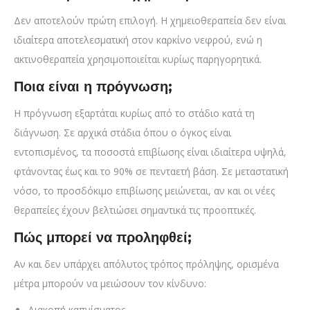
Δεν αποτελούν πρώτη επιλογή. Η χημειοθεραπεία δεν είναι
ιδιαίτερα αποτελεσματική στον καρκίνο νεφρού, ενώ η
ακτινοθεραπεία χρησιμοποιείται κυρίως παρηγορητικά.
Ποια είναι η πρόγνωση;
Η πρόγνωση εξαρτάται κυρίως από το στάδιο κατά τη
διάγνωση. Σε αρχικά στάδια όπου ο όγκος είναι
εντοπισμένος, τα ποσοστά επιβίωσης είναι ιδιαίτερα υψηλά,
φτάνοντας έως και το 90% σε πενταετή βάση. Σε μεταστατική
νόσο, το προσδόκιμο επιβίωσης μειώνεται, αν και οι νέες
θεραπείες έχουν βελτιώσει σημαντικά τις προοπτικές.
Πώς μπορεί να προληφθεί;
Αν και δεν υπάρχει απόλυτος τρόπος πρόληψης, ορισμένα
μέτρα μπορούν να μειώσουν τον κίνδυνο:
Διακοπή καπνίσματος