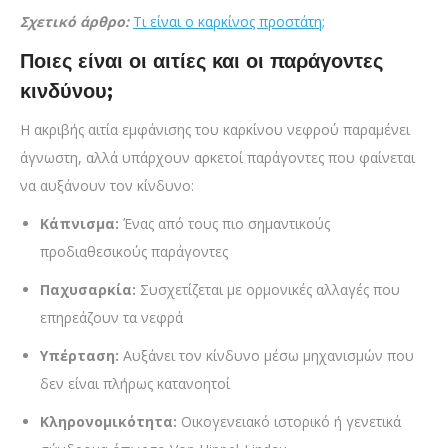
Σχετικό άρθρο:
Τι είναι ο καρκίνος προστάτη;
Ποιες είναι οι αιτίες και οι παράγοντες
κινδύνου;
Η ακριβής αιτία εμφάνισης του καρκίνου νεφρού παραμένει
άγνωστη, αλλά υπάρχουν αρκετοί παράγοντες που φαίνεται
να αυξάνουν τον κίνδυνο:
Κάπνισμα:
Ένας από τους πιο σημαντικούς
προδιαθεσικούς παράγοντες
Παχυσαρκία:
Συσχετίζεται με ορμονικές αλλαγές που
επηρεάζουν τα νεφρά
Υπέρταση:
Αυξάνει τον κίνδυνο μέσω μηχανισμών που
δεν είναι πλήρως κατανοητοί
Κληρονομικότητα:
Οικογενειακό ιστορικό ή γενετικά