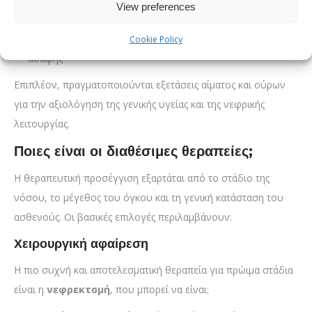
View preferences
επιλεγμένες περιπτώσεις
Βιοψία:
Σπανίως γίνεται, κυρίως όταν η διάγνωση είναι
Cookie Policy
ασαφής
Επιπλέον, πραγματοποιούνται εξετάσεις αίματος και ούρων
για την αξιολόγηση της γενικής υγείας και της νεφρικής
λειτουργίας.
Ποιες είναι οι διαθέσιμες θεραπείες;
Η θεραπευτική προσέγγιση εξαρτάται από το στάδιο της
νόσου, το μέγεθος του όγκου και τη γενική κατάσταση του
ασθενούς. Οι βασικές επιλογές περιλαμβάνουν:
Χειρουργική αφαίρεση
Η πιο συχνή και αποτελεσματική θεραπεία για πρώιμα στάδια
είναι η
νεφρεκτομή
, που μπορεί να είναι: