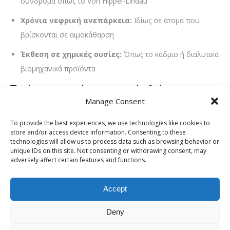
σύνδρομα όπως το Von Hippel-Lindau
Χρόνια νεφρική ανεπάρκεια:
Ιδίως σε άτομα που
βρίσκονται σε αιμοκάθαρση
Έκθεση σε χημικές ουσίες:
Όπως το κάδμιο ή διαλυτικά
βιομηχανικά προϊόντα
Τι είναι ο καρκίνος νεφρού: Διάγνωση
Manage Consent
Ο καρκίνος νεφρού συχνά ανιχνεύεται τυχαία κατά τη
διάρκεια απεικονιστικών εξετάσεων για άλλους λόγους. Οι
To provide the best experiences, we use technologies like cookies to
store and/or access device information. Consenting to these
κύριες εξετάσεις που χρησιμοποιούνται για τη διάγνωση
technologies will allow us to process data such as browsing behavior or
unique IDs on this site. Not consenting or withdrawing consent, may
περιλαμβάνουν:
adversely affect certain features and functions.
Υπερηχογράφημα κοιλίας:
Συνήθως η πρώτη εξέταση
Accept
Αξονική τομογραφία (CT):
Παρέχει λεπτομερή εικόνα
της ανατομίας του όγκου
Deny
Μαγνητική τομογραφία (
MRI
):
Χρησιμοποιείται σε