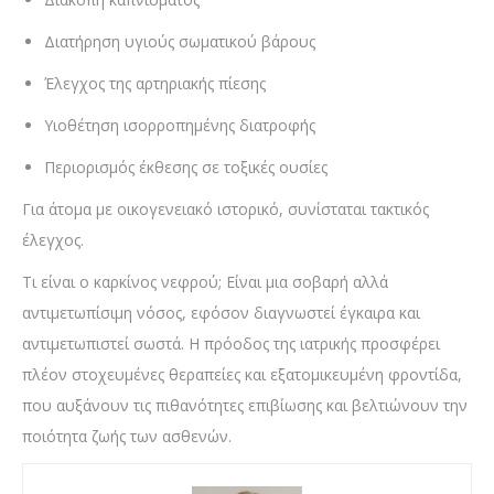
Διατήρηση υγιούς σωματικού βάρους
Έλεγχος της αρτηριακής πίεσης
Υιοθέτηση ισορροπημένης διατροφής
Περιορισμός έκθεσης σε τοξικές ουσίες
Για άτομα με οικογενειακό ιστορικό, συνίσταται τακτικός
έλεγχος.
Τι είναι ο καρκίνος νεφρού; Είναι μια σοβαρή αλλά
αντιμετωπίσιμη νόσος, εφόσον διαγνωστεί έγκαιρα και
αντιμετωπιστεί σωστά. Η πρόοδος της ιατρικής προσφέρει
πλέον στοχευμένες θεραπείες και εξατομικευμένη φροντίδα,
που αυξάνουν τις πιθανότητες επιβίωσης και βελτιώνουν την
ποιότητα ζωής των ασθενών.