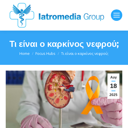
Τι είναι ο καρκίνος νεφρού;
You are here:
Home
Focus Hubs
Τι είναι ο καρκίνος νεφρού;
Αυγ
18
2025