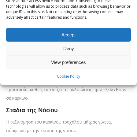
Τεστ Παπανικολάου (Pap test)
: Ανιχνεύει
store and/or access device information. Consenting to these
technologies will allow us to process data such as browsing behavior or
προκαρκινικές αλλοιώσεις στον τράχηλο.
unique IDs on this site. Not consenting or withdrawing consent, may
adversely affect certain features and functions.
HPV
test
: Εντοπίζει την παρουσία στελεχών του ιού
υψηλού κινδύνου.
Accept
Κολποσκόπηση
: Επιτρέπει λεπτομερή επισκόπηση του
Deny
τραχήλου με ειδικό μικροσκόπιο.
Βιοψία τραχήλου
: Επιβεβαιώνει τη διάγνωση μέσω
View preferences
ιστολογικής ανάλυσης.
Cookie Policy
Ο συνδυασμός Pap test και HPV test προσφέρει την καλύτερη
προστασία, καθώς εντοπίζει τις αλλοιώσεις πριν εξελιχθούν
σε καρκίνο.
Στάδια της Νόσου
Η ταξινόμηση του καρκίνου τραχήλου μήτρας γίνεται
σύμφωνα με την έκταση της νόσου: