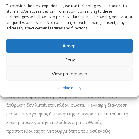
To provide the best experiences, we use technologies like cookies to
Η οστεοαρθρίτιδα είναι η πιο κοινή μορφή αρθρίτιδας και
store and/or access device information. Consenting to these
χαρακτηρίζεται από τη σταδιακή εκφύλιση του χόνδρου που
technologies will allow us to process data such as browsing behavior or
unique IDs on this site. Not consenting or withdrawing consent, may
καλύπτει τις αρθρικές επιφάνειες. Σε αυτή την περίπτωση, το
adversely affect certain features and functions.
κρακ στις αρθρώσεις ονομάζεται ιατρικά τριγμός και έχει
διαφορετικά χαρακτηριστικά από τη σπηλαίωση.
Accept
Στην οστεοαρθρίτιδα, οι επιφάνειες της άρθρωσης γίνονται
Deny
τραχιές λόγω της φθοράς. Καθώς κινούνται η μία πάνω στην
άλλη, παράγουν έναν ήχο τριξίματος που είναι συνήθως
View preferences
συνεχής και επαναλαμβανόμενος σε κάθε κίνηση. Αυτός ο
τριγμός συνοδεύεται συχνά από δυσκαμψία, ειδικά το πρωί ή
Cookie Policy
μετά από παρατεταμένη ακινησία, και υποδεικνύει ότι η
άρθρωση δεν λιπαίνεται πλέον σωστά. Η έγκαιρη διάγνωση
μέσω ακτινογραφίας ή μαγνητικής τομογραφίας επιτρέπει τη
λήψη μέτρων για την επιβράδυνση της φθοράς,
προστατεύοντας τη λειτουργικότητα του ασθενούς.