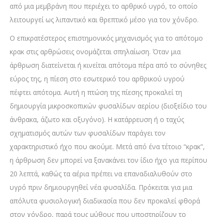
από μια μεμβράνη που περιέχει το αρθρικό υγρό, το οποίο
λειτουργεί ως λιπαντικό και θρεπτικό μέσο για τον χόνδρο.
Ο επικρατέστερος επιστημονικός μηχανισμός για το απότομο
κρακ στις αρθρώσεις ονομάζεται σπηλαίωση. Όταν μια
άρθρωση διατείνεται ή κινείται απότομα πέρα από το σύνηθες
εύρος της, η πίεση στο εσωτερικό του αρθρικού υγρού
πέφτει απότομα. Αυτή η πτώση της πίεσης προκαλεί τη
δημιουργία μικροσκοπικών φυσαλίδων αερίου (διοξείδιο του
άνθρακα, άζωτο και οξυγόνο). Η κατάρρευση ή ο ταχύς
σχηματισμός αυτών των φυσαλίδων παράγει τον
χαρακτηριστικό ήχο που ακούμε. Μετά από ένα τέτοιο “κρακ”,
η άρθρωση δεν μπορεί να ξανακάνει τον ίδιο ήχο για περίπου
20 λεπτά, καθώς τα αέρια πρέπει να επαναδιαλυθούν στο
υγρό πριν δημιουργηθεί νέα φυσαλίδα. Πρόκειται για μια
απόλυτα φυσιολογική διαδικασία που δεν προκαλεί φθορά
στον χόνδρο, παρά τους μύθους που υποστηρίζουν το