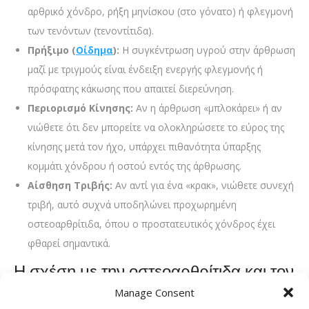
αρθρικό χόνδρο, ρήξη μηνίσκου (στο γόνατο) ή φλεγμονή
των τενόντων (τενοντίτιδα).
Πρήξιμο (
Οίδημα
):
Η συγκέντρωση υγρού στην άρθρωση
μαζί με τριγμούς είναι ένδειξη ενεργής φλεγμονής ή
πρόσφατης κάκωσης που απαιτεί διερεύνηση.
Περιορισμό Κίνησης:
Αν η άρθρωση «μπλοκάρει» ή αν
νιώθετε ότι δεν μπορείτε να ολοκληρώσετε το εύρος της
κίνησης μετά τον ήχο, υπάρχει πιθανότητα ύπαρξης
κομμάτι χόνδρου ή οστού εντός της άρθρωσης.
Αίσθηση Τριβής:
Αν αντί για ένα «κρακ», νιώθετε συνεχή
τριβή, αυτό συχνά υποδηλώνει προχωρημένη
οστεοαρθρίτιδα, όπου ο προστατευτικός χόνδρος έχει
φθαρεί σημαντικά.
Η σχέση με την οστεοαρθρίτιδα και τον
χόνδρο
Manage Consent