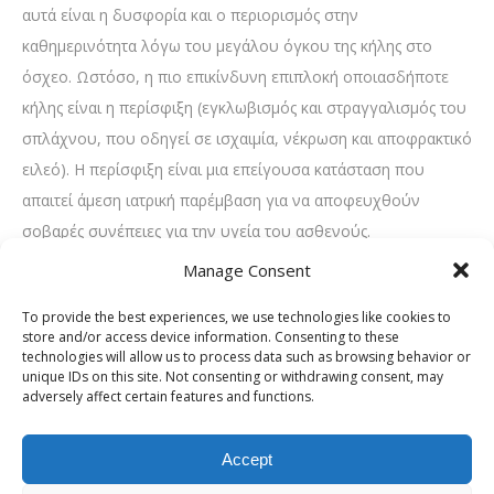
αυτά είναι η δυσφορία και ο περιορισμός στην
καθημερινότητα λόγω του μεγάλου όγκου της κήλης στο
όσχεο. Ωστόσο, η πιο επικίνδυνη επιπλοκή οποιασδήποτε
κήλης είναι η περίσφιξη (εγκλωβισμός και στραγγαλισμός του
σπλάχνου, που οδηγεί σε ισχαιμία, νέκρωση και αποφρακτικό
ειλεό). Η περίσφιξη είναι μια επείγουσα κατάσταση που
απαιτεί άμεση ιατρική παρέμβαση για να αποφευχθούν
σοβαρές συνέπειες για την υγεία του ασθενούς.
Manage Consent
Διάγνωση
To provide the best experiences, we use technologies like cookies to
Η διάγνωση γίνεται κυρίως με κλινική εξέταση. Ο ιατρός
store and/or access device information. Consenting to these
ψηλαφά τη βουβωνική χώρα και το όσχεο, ζητά από τον
technologies will allow us to process data such as browsing behavior or
unique IDs on this site. Not consenting or withdrawing consent, may
ασθενή να βήξει ή να πιέσει, και ελέγχει αν η κήλη είναι
adversely affect certain features and functions.
ανατάξιμη. Για επιβεβαίωση, πραγματοποιείται συνήθως
υπερηχογράφημα κοιλίας και οσχέου, που δείχνει με
Accept
σαφήνεια το περιεχόμενο της κήλης και ξεχωρίζει τη