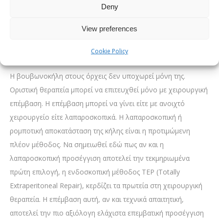
βουβωνοκήλη από άλλες παθήσεις όπως η κιρσοκήλη ή η
Deny
υδροκήλη.
View preferences
Ενδεδειγμένη θεραπεία για τη
Cookie Policy
βουβωνοκήλη στους όρχεις
Η βουβωνοκήλη στους όρχεις δεν υποχωρεί μόνη της.
Οριστική θεραπεία μπορεί να επιτευχθεί μόνο με χειρουργική
επέμβαση. Η επέμβαση μπορεί να γίνει είτε με ανοιχτό
χειρουργείο είτε λαπαροσκοπικά. Η λαπαροσκοπική ή
ρομποτική αποκατάσταση της κήλης είναι η προτιμώμενη
πλέον μέθοδος. Να σημειωθεί εδώ πως αν και η
λαπαροσκοπική προσέγγιση αποτελεί την τεκμηριωμένα
πρώτη επιλογή, η ενδοσκοπική μέθοδος TEP (Totally
Extraperitoneal Repair), κερδίζει τα πρωτεία στη χειρουργική
θεραπεία. Η επέμβαση αυτή, αν και τεχνικά απαιτητική,
αποτελεί την πιο αξιόλογη ελάχιστα επεμβατική προσέγγιση