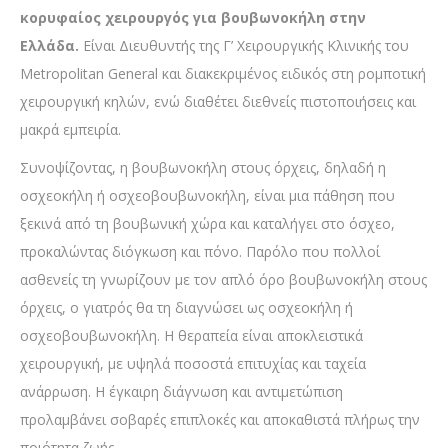
κορυφαίος χειρουργός για βουβωνοκήλη στην
Ελλάδα.
Είναι Διευθυντής της Γ’ Χειρουργικής Κλινικής του
Metropolitan General και διακεκριμένος ειδικός στη ρομποτική
χειρουργική κηλών, ενώ διαθέτει διεθνείς πιστοποιήσεις και
μακρά εμπειρία.
Συνοψίζοντας, η βουβωνοκήλη στους όρχεις, δηλαδή η
οσχεοκήλη ή οσχεοβουβωνοκήλη, είναι μια πάθηση που
ξεκινά από τη βουβωνική χώρα και καταλήγει στο όσχεο,
προκαλώντας διόγκωση και πόνο. Παρόλο που πολλοί
ασθενείς τη γνωρίζουν με τον απλό όρο βουβωνοκήλη στους
όρχεις, ο γιατρός θα τη διαγνώσει ως οσχεοκήλη ή
οσχεοβουβωνοκήλη. Η θεραπεία είναι αποκλειστικά
χειρουργική, με υψηλά ποσοστά επιτυχίας και ταχεία
ανάρρωση. Η έγκαιρη διάγνωση και αντιμετώπιση
προλαμβάνει σοβαρές επιπλοκές και αποκαθιστά πλήρως την
ποιότητα ζωής.