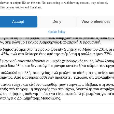
ής προσαρμογής, με κυρίως υδαρείς και μαλακές τροφές, όπως σούπες
ehavior or unique IDs on this site. Not consenting or withdrawing consent, may adversely
οσότητες, και σε έξι μήνες μπορεί να καταναλώνει ποσότητες φαγητού 
ffect certain features and functions.
ποτέ στα προ της επέμβασης δεδομένα.
 στην Ελλάδα το 2025
Accept
Deny
View preferences
κού μανικιού είναι πως η απώλεια βάρους είναι γρήγορη, χωρίς πείν
ματα διατροφής, καθώς δεν προκαλείται δυσαπορρόφηση κάποιων εκ τ
Cookie Policy
άσει έως και το 70% του πλεονάζοντος σωματικού βάρους, ενώ έπειτα
ανικό για το ύψος του βάρος. Φυσικά, υπάρχουν και περιπτώσεις ασθεν
», σημειώνει ο Γενικός Χειρουργός-Βαριατρική Χειρουργική.
 δημοσιεύτηκε στο περιοδικό Οbesity Surgery το Μάιο του 2014, οι 
υ 45%, ενώ στο δεύτερο έτος από την επέμβαση η απώλεια ήταν 72%.
 μανικιού συγκαταλέγονται οι μικρές χειρουργικές τομές, λόγω λαπα
ρικό δακτύλιο, και δεν εισάγεται μόνιμα κανένα ξένο σώμα στον οργ
 πολλαπλά προβλήματα υγείας, ενώ μειώνει το αίσθημα της πείνας και 
τήματος. Από μαρτυρίες ασθενών προκύπτει, εξάλλου, ότι απολαμβάν
μανίκι ενέχει και κίνδυνο ανεπιθύμητων ενεργειών. Βέβαια, στη συγκ
υγής από τη γραμμή συρραφής του στομάχου, διαστολής του στομάχου
, ο υποψήφιος ασθενής πρέπει να είναι σωστά ενημερωμένος για τα π
καταλήγει ο Δρ. Δημήτρης Μουσιώλης.