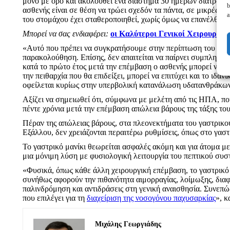
μόνο με ορό και ακολουθεί ένα διάστημα 30 ημερών διατροφικ
b
ασθενής είναι σε θέση να τρώει σχεδόν τα πάντα, σε μικρές π
a
του στομάχου έχει σταθεροποιηθεί, χωρίς όμως να επανέλθει 
Mπορεί να σας ενδιαφέρει:
οι Καλύτεροι Γενικοί Χειρουργοί
«Αυτό που πρέπει να συγκρατήσουμε στην περίπτωση του γαστρι
παρακολούθηση. Επίσης, δεν απαιτείται να παίρνει συμπληρώ
κατά το πρώτο έτος μετά την επέμβαση ο ασθενής μπορεί να χ
την πειθαρχία που θα επιδείξει, μπορεί να επιτύχει και το ιδ
οφείλεται κυρίως στην υπερβολική κατανάλωση υδατανθράκων
Αξίζει να σημειωθεί ότι, σύμφωνα με μελέτη από τις ΗΠΑ, που
πέντε χρόνια μετά την επέμβαση απώλεια βάρους της τάξης το
Πέραν της απώλειας βάρους, στα πλεονεκτήματα του γαστρικού
Εξάλλου, δεν χρειάζονται περαιτέρω ρυθμίσεις, όπως στο γαστ
Το γαστρικό μανίκι θεωρείται ασφαλές ακόμη και για άτομα με
μια μόνιμη λύση με φυσιολογική λειτουργία του πεπτικού συσ
«Φυσικά, όπως κάθε άλλη χειρουργική επέμβαση, το γαστρικό 
συνήθως αφορούν την πιθανότητα αιμορραγίας, λοίμωξης, διαφ
παλινδρόμηση και αντιδράσεις στη γενική αναισθησία. Συνεπώς
που επιλέγει για τη
διαχείριση της νοσογόνου παχυσαρκίας
», 
Μιχάλης Γεωργιάδης