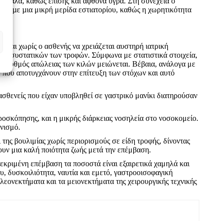
, γάλα, καθώς επίσης και άφθονα υγρά. Στη συνέχεια ο
ίσες µε µια μικρή μερίδα εστιατορίου, καθώς η χωρητικότητα
α και χωρίς ο ασθενής να χρειάζεται αυστηρή ιατρική
ων συστατικών των τροφών. Σύμφωνα με στατιστικά στοιχεία,
 ο ρυθμός απώλειας των κιλών μειώνεται. Βέβαια, ανάλογα με
ών που αποτυγχάνουν στην επίτευξη των στόχων και αυτό
ασθενείς που είχαν υποβληθεί σε γαστρικό μανίκι διατηρούσαν
ροσκόπησης, και η μικρής διάρκειας νοσηλεία στο νοσοκομείο.
ανισμό.
της βουλιμίας χωρίς περιορισμούς σε είδη τροφής, δίνοντας
ουν μια καλή ποιότητα ζωής μετά την επέμβαση.
εκριμένη επέμβαση τα ποσοστά είναι εξαιρετικά χαμηλά και
, δυσκοιλιότητα, ναυτία και εμετό, γαστροοισοφαγική
λεονεκτήματα και τα μειονεκτήματα της χειρουργικής τεχνικής