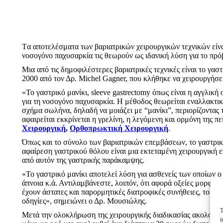
Tα αποτελέσματα των βαριατρικών χειρουργικών τεχνικών είνα
νοσογόνο παχυσαρκία τις θεωρούν ως ιδανική λύση για το πρό
Μια από τις δημοφιλέστερες βαριατρικές τεχνικές είναι το γασ
2000 από τον Δρ. Michel Gagner, που κλήθηκε να χειρουργήσε
«Το γαστρικό μανίκι, sleeve gastrectomy όπως είναι η αγγλικ
για τη νοσογόνο παχυσαρκία. Η μέθοδος θεωρείται εναλλακτι
σχήμα σωλήνα, δηλαδή να μοιάζει με “μανίκι”, περιορίζοντας
αφαιρείται εκκρίνεται η γρελίνη, η λεγόμενη και ορμόνη της πε
Χειρουργική
,
Ορθοπρωκτική Χειρουργική
.
Όπως και το σύνολο των βαριατρικών επεμβάσεων, το γαστρικό 
αφαίρεση γαστρικού θόλου είναι μια εκτεταμένη χειρουργική 
από αυτόν της γαστρικής παράκαμψης.
«Το γαστρικό μανίκι αποτελεί λύση για ασθενείς των οποίων 
άπνοια κ.ά. Αντιλαμβάνεστε, λοιπόν, ότι αφορά οξείες μορφέ
έχουν άστατες και παρορμητικές διατροφικές συνήθειες, τους 
οδηγίες», σημειώνει ο Δρ. Μουσιώλης.
T
Μετά την ολοκλήρωση της χειρουργικής διαδικασίας ακολουθεί 
i