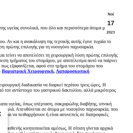
Νοέ
17
της υγείας συνολικά, που όλο και περισσότερα άτομα με
2023
ου. Αν και η ανακάλυψη της τεχνικής αυτής έγινε τυχαία το
ύση πρώτης επιλογής για τη νοσογόνο παχυσαρκία.
αι τείνει να αποτελέσει τη χειρουργική λύση πρώτης επιλογής
ρεση τμήματος του στομάχου, με αποτέλεσμα αυτό να παίρνει
ε πως εξαφανίζεται, αφού στο τμήμα του στομάχου που
–
Βαριατρική Χειρουργική
,
Λαπαροσκοπική
ιρουργική διαδικασία να διαρκεί περίπου τρεις ώρες. Η
ό τον αντίστοιχο του γαστρικού δακτυλίου, αλλά μικρότερος
ματα υγείας, όπως υπέρταση, σακχαρώδης διαβήτης, υπνική
-20 κιλά. Απευθύνεται σε άτομα με νοσογόνο παχυσαρκία, που
ονται να πειθαρχήσουν ή είναι ασυνεπείς σε διατροφικές
ο ασθενής κινητοποιείται αμέσως. Η σίτιση γίνεται αρχικά