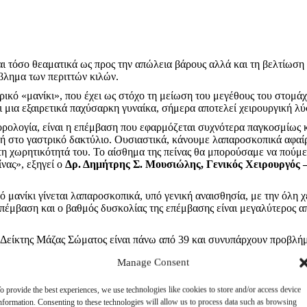
ι τόσο θεαματικά ως προς την απώλεια βάρους αλλά και τη βελτίωση 
βλημα των περιττών κιλών.
τρικό «μανίκι», που έχει ως στόχο τη μείωση του μεγέθους του στομάχ
ι μια εξαιρετικά παχύσαρκη γυναίκα, σήμερα αποτελεί χειρουργική λ
ή ορολογία, είναι η επέμβαση που εφαρμόζεται συχνότερα παγκοσμίως κ
κή στο γαστρικό δακτύλιο. Ουσιαστικά, κάνουμε λαπαροσκοπικά αφαί
 τη χωρητικότητά του. Το αίσθημα της πείνας θα μπορούσαμε να πούμ
ίνας», εξηγεί ο
Δρ. Δημήτρης Σ. Μουσιώλης, Γενικός Χειρουργός 
μανίκι γίνεται λαπαροσκοπικά, υπό γενική αναισθησία, με την όλη χε
επέμβαση και ο βαθμός δυσκολίας της επέμβασης είναι μεγαλύτερος απ
ο Δείκτης Μάζας Σώματος είναι πάνω από 39 και συνυπάρχουν προβλή
ς παχυσαρκίας και δεν απευθύνεται σε άτομα που θέλουν να χάσουν 10
Manage Consent
αρέσει να τσιμπολογούν και να τρώνε γλυκά, ενώ παράλληλα δυσκολεύ
o provide the best experiences, we use technologies like cookies to store and/or access device
νοσηλεία περίπου τεσσάρων ημερών, χωρίς μετεγχειρητικό πόνο, και 
nformation. Consenting to these technologies will allow us to process data such as browsing