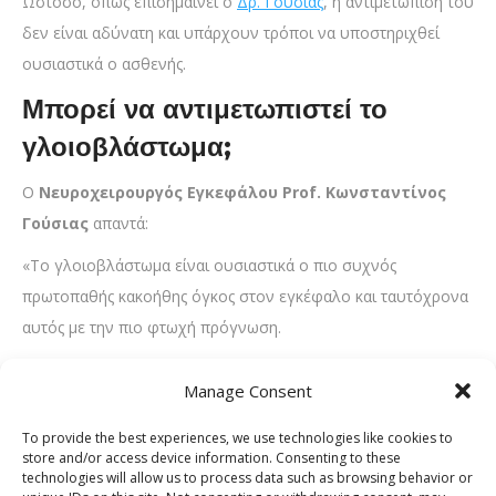
Ωστόσο, όπως επισημαίνει ο
Δρ. Γούσιας
, η αντιμετώπισή του
δεν είναι αδύνατη και υπάρχουν τρόποι να υποστηριχθεί
ουσιαστικά ο ασθενής.
Μπορεί να αντιμετωπιστεί το
γλοιοβλάστωμα;
Ο
Νευροχειρουργός Εγκεφάλου Prof. Κωνσταντίνος
Γούσιας
απαντά:
«Το γλοιοβλάστωμα είναι ουσιαστικά ο πιο συχνός
πρωτοπαθής κακοήθης όγκος στον εγκέφαλο και ταυτόχρονα
αυτός με την πιο φτωχή πρόγνωση.
Ωστόσο, είναι κάτι που μπορούμε να αντιμετωπίσουμε, ώστε
Manage Consent
να προσφέρουμε ποιότητα ζωής στους ασθενείς και να
αυξήσουμε το προσδόκιμο επιβίωσης.
To provide the best experiences, we use technologies like cookies to
store and/or access device information. Consenting to these
Ουσιαστικά πρόκειται για μία μάχη, όπου τόσο ο χειρουργός
technologies will allow us to process data such as browsing behavior or