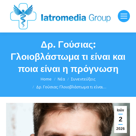
Δρ. Γούσιας:
Γλοιοβλάστωμα τι είναι και
ποια είναι η πρόγνωση
You are here:
Home
Νέα
Συνεντεύξεις
Δρ. Γούσιας: Γλοιοβλάστωμα τι είναι…
Ιούν
2
2026