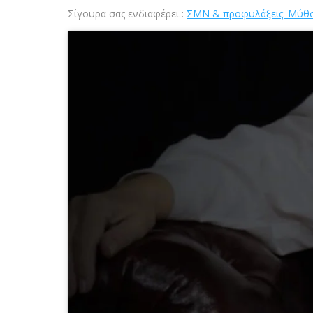
Σίγουρα σας ενδιαφέρει :
ΣΜΝ & προφυλάξεις: Μύθοι