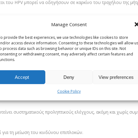
ποι του HPV μπορεί να οδηγήσουν σε καρκίνο του τραχήλου της μήτρα
ν φόβο στην αποδοχή και την υποστήριξη
Manage Consent
διδόμενο νόσημα να οδηγήσει σε καρκί
o provide the best experiences, we use technologies like cookies to store
nd/or access device information. Consenting to these technologies will allow u
ιώτα Μανωλάκου
απαντά:
o process data such as browsing behavior or unique IDs on this site. Not
onsenting or withdrawing consent, may adversely affect certain features and
ήματα και συγκεκριμένα συγκεκριμένοι τύποι του HPV, του ιού τω
unctions.
Accept
Deny
View preferences
 στις γυναίκες, καρκίνο του πέους στους άνδρες, καρκίνο του πρω
καταλήξει σε καρκίνο. Ο κίνδυνος αυξάνεται όταν μια λοίμωξη παρα
Cookie Policy
ροτείνει συστηματικούς προληπτικούς ελέγχους, ακόμη και χωρίς συ
ί για τη μείωση του κινδύνου επιπλοκών.