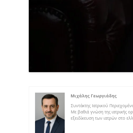
Μιχάλης Γεωργιάδης
Συντάκτης Ιατρικού Περιεχομένο
Με βαθιά γνώση της ιατρικής ορ
εξειδίκευση των ιατρών στο ελλ