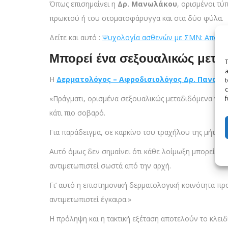
Όπως επισημαίνει η
Δρ. Μανωλάκου
, ορισμένοι τύ
πρωκτού ή του στοματοφάρυγγα και στα δύο φύλα.
Δείτε και αυτό :
Ψυχολογία ασθενών με ΣΜΝ: Από το
Μπορεί ένα σεξουαλικώς μετα
T
a
Η
Δερματολόγος – Αφροδισιολόγος Δρ. Παναγ
t
c
«Πράγματι, ορισμένα σεξουαλικώς μεταδιδόμενα νοσ
f
κάτι πιο σοβαρό.
Για παράδειγμα, σε καρκίνο του τραχήλου της μήτρας
Αυτό όμως δεν σημαίνει ότι κάθε λοίμωξη μπορεί να 
αντιμετωπιστεί σωστά από την αρχή.
Γι’ αυτό η επιστημονική δερματολογική κοινότητα π
αντιμετωπιστεί έγκαιρα.»
Η πρόληψη και η τακτική εξέταση αποτελούν το κλειδ