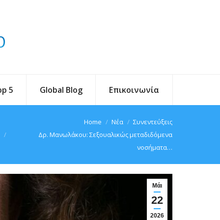
op 5
Global Blog
Επικοινωνία
You are here:
Home
Νέα
Συνεντεύξεις
Δρ. Μανωλάκου: Σεξουαλικώς μεταδιδόμενα
νοσήματα…
Μάι
22
2026