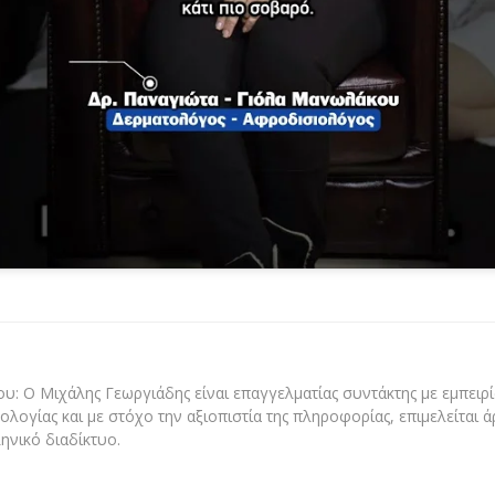
υ: Ο Μιχάλης Γεωργιάδης είναι επαγγελματίας συντάκτης με εμπειρία
ολογίας και με στόχο την αξιοπιστία της πληροφορίας, επιμελείται 
ηνικό διαδίκτυο.