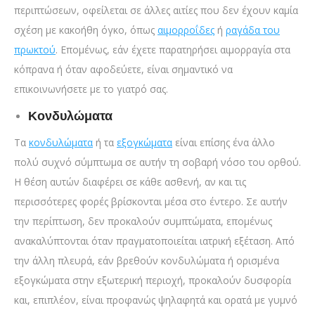
περιπτώσεων, οφείλεται σε άλλες αιτίες που δεν έχουν καμία
σχέση με κακοήθη όγκο, όπως
αιμορροΐδες
ή
ραγάδα του
πρωκτού
. Επομένως, εάν έχετε παρατηρήσει αιμορραγία στα
κόπρανα ή όταν αφοδεύετε, είναι σημαντικό να
επικοινωνήσετε με το γιατρό σας.
Κονδυλώματα
Τα
κονδυλώματα
ή τα
εξογκώματα
είναι επίσης ένα άλλο
πολύ συχνό σύμπτωμα σε αυτήν τη σοβαρή νόσο του ορθού.
Η θέση αυτών διαφέρει σε κάθε ασθενή, αν και τις
περισσότερες φορές βρίσκονται μέσα στο έντερο. Σε αυτήν
την περίπτωση, δεν προκαλούν συμπτώματα, επομένως
ανακαλύπτονται όταν πραγματοποιείται ιατρική εξέταση. Από
την άλλη πλευρά, εάν βρεθούν κονδυλώματα ή ορισμένα
εξογκώματα στην εξωτερική περιοχή, προκαλούν δυσφορία
και, επιπλέον, είναι προφανώς ψηλαφητά και ορατά με γυμνό