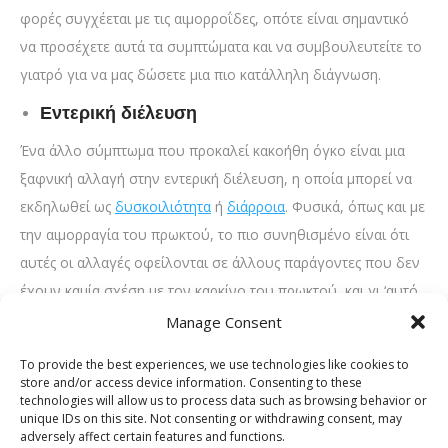
φορές συγχέεται με τις αιμορροΐδες, οπότε είναι σημαντικό
να προσέχετε αυτά τα συμπτώματα και να συμβουλευτείτε το
γιατρό για να μας δώσετε μια πιο κατάλληλη διάγνωση.
Εντερική διέλευση
Ένα άλλο σύμπτωμα που προκαλεί κακοήθη όγκο είναι μια
ξαφνική αλλαγή στην εντερική διέλευση, η οποία μπορεί να
εκδηλωθεί ως
δυσκοιλιότητα
ή
διάρροια
. Φυσικά, όπως και με
την αιμορραγία του πρωκτού, το πιο συνηθισμένο είναι ότι
αυτές οι αλλαγές οφείλονται σε άλλους παράγοντες που δεν
έχουν καμία σχέση με τον καρκίνο του πρωκτού, και γι ‘αυτό,
δυστυχώς, δεν προκαλεί προειδοποίηση.
Manage Consent
Σε γενικές γραμμές, αν παρατηρήσουμε μεγάλη ροή στην
To provide the best experiences, we use technologies like cookies to
store and/or access device information. Consenting to these
πρωκτική περιοχή και αδυναμία των μυών του εντέρου,
technologies will allow us to process data such as browsing behavior or
πρέπει να απευθυνθούμε αμέσως σε ιατρό.
unique IDs on this site. Not consenting or withdrawing consent, may
adversely affect certain features and functions.