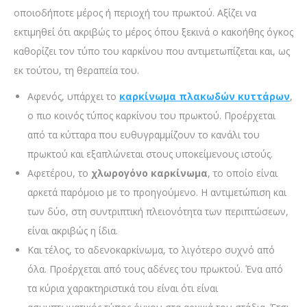
οποιοδήποτε μέρος ή περιοχή του πρωκτού. Αξίζει να
εκτιμηθεί ότι ακριβώς το μέρος όπου ξεκινά ο κακοήθης όγκος
καθορίζει τον τύπο του καρκίνου που αντιμετωπίζεται και, ως
εκ τούτου, τη θεραπεία του.
Αφενός, υπάρχει το
καρκίνωμα πλακωδών κυττάρων
,
ο πιο κοινός τύπος καρκίνου του πρωκτού. Προέρχεται
από τα κύτταρα που ευθυγραμμίζουν το κανάλι του
πρωκτού και εξαπλώνεται στους υποκείμενους ιστούς.
Αφετέρου, το
χλωρογόνο καρκίνωμα
, το οποίο είναι
αρκετά παρόμοιο με το προηγούμενο. Η αντιμετώπιση και
των δύο, στη συντριπτική πλειονότητα των περιπτώσεων,
είναι ακριβώς η ίδια.
Και τέλος, το αδενοκαρκίνωμα, το λιγότερο συχνό από
όλα. Προέρχεται από τους αδένες του πρωκτού. Ένα από
τα κύρια χαρακτηριστικά του είναι ότι είναι