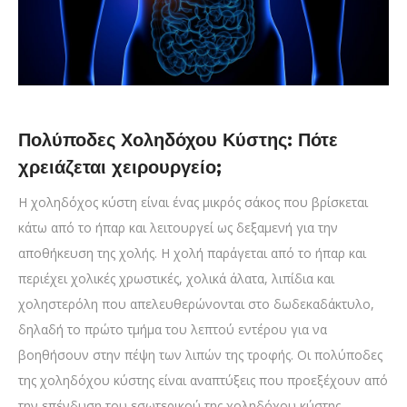
Πολύποδες Χοληδόχου Κύστης: Πότε
χρειάζεται χειρουργείο;
Η χοληδόχος κύστη είναι ένας μικρός σάκος που βρίσκεται
κάτω από το ήπαρ και λειτουργεί ως δεξαμενή για την
αποθήκευση της χολής. Η χολή παράγεται από το ήπαρ και
περιέχει χολικές χρωστικές, χολικά άλατα, λιπίδια και
χοληστερόλη που απελευθερώνονται στο δωδεκαδάκτυλο,
δηλαδή το πρώτο τμήμα του λεπτού εντέρου για να
βοηθήσουν στην πέψη των λιπών της τροφής. Οι πολύποδες
της χοληδόχου κύστης είναι αναπτύξεις που προεξέχουν από
την επένδυση του εσωτερικού της χοληδόχου κύστης.