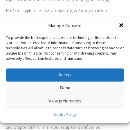
Η πλειοψηφία των πολυπόδων της χοληδόχου κύστης
εντοπίζονται τυχαία σε διαγνωστικές εξετάσεις κατά τη
Manage Consent
διερεύνηση άλλων παθήσεων. Οι πολύποδες μπορεί να είναι
καρκινικοί, αλλά περίπου το 95% των πολυπόδων της
To provide the best experiences, we use technologies like cookies to
store and/or access device information. Consenting to these
χοληδόχου κύστης είναι καλοήθεις. Η πλειονότητα των
technologies will allow us to process data such as browsing behavior or
πολύποδων της χοληδόχου κύστης είναι ακίνδυνοι, καθώς
unique IDs on this site. Not consenting or withdrawing consent, may
adversely affect certain features and functions.
συνήθως αποτελούνται από συσσώρευση χοληστερόλης και
όχι από καρκινικά κύτταρα. Όμως, σε ορισμένες περιπτώσεις
Accept
μπορεί να αποτελούν μικρούς όγκους, μερικοί από τους
οποίους μπορεί να είναι καρκινικοί ενώ άλλοι είναι καλοήθεις
Deny
όγκοι.
View preferences
Το μέγεθος ενός πολύποδα της χοληδόχου κύστης μπορεί να
βοηθήσει στην πρόβλεψη εάν είναι καρκινικός ή καλοήθης. Οι
Cookie Policy
μικροί πολύποδες της χοληδόχου κύστης που είναι
μικρότεροι από 10 mm είναι εξαιρετικά σπάνιο να