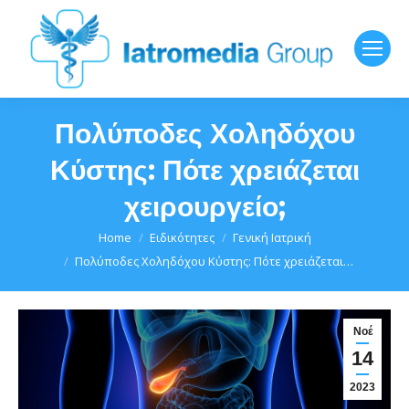
Πολύποδες Χοληδόχου
Κύστης: Πότε χρειάζεται
χειρουργείο;
You are here:
Home
Ειδικότητες
Γενική Ιατρική
Πολύποδες Χοληδόχου Κύστης: Πότε χρειάζεται…
Νοέ
14
2023