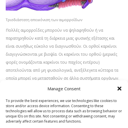
Τρισδιάστατη απεικόνιση των αιμορροΐδων
Πολλές αιμορροΐδες μπορούν να ψηλαφηθούν ή να
παρατηρηθούν κατά τη διάρκεια μιας φυσικής εξέτασης και
είναι συνήθως εύκολο να διαγνωσθούν. Οι ορθοί καρκίνοι
διαγιγνώσκονται με βιοψία. Οι καρκίνοι του ορθού (μερικές
φορές ονομάζονται καρκίνοι του παχέος εντέρου)
αποτελούνται από μη φυσιολογικά, ανεξέλεγκτα κύτταρα τα
οποία μπορεί να μετασταθούν σε άλλα συστήματα οργάνων.
Manage Consent
Οι αιμορροΐδες, από την άλλη πλευρά, είναι αιμοφόρα αγγεία
που έχουν διογκωθεί εξαιτίας της αυξημένης πίεσης της
To provide the best experiences, we use technologies like cookies to
κοιλίας και / ή των δυσκοιλιώσεων / διάρροιας. Βρίσκονται
store and/or access device information. Consenting to these
technologies will allow us to process data such as browsing behavior or
μόνο στην περιοχή του ορθού / πρωκτού και δεν
unique IDs on this site. Not consenting or withdrawing consent, may
μεταστασιοποιούνται.
adversely affect certain features and functions.