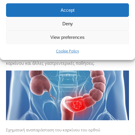
Οποιαδήποτε κατάσταση αυξάνει την κοιλιακή πίεση (για
Accept
παράδειγμα, τέντωμα για κινήσεις του εντέρου, παρατεταμένο
κάθισμα στην τουαλέτα, διατροφή με χαμηλή περιεκτικότητα
Deny
σε ίνες, εγκυμοσύνη και πολλά άλλα) αποτελεί
παράγοντα
View preferences
κινδύνου για την ανάπτυξη αιμορροΐδων
. Αντίθετα, οι
κίνδυνοι για την ανάπτυξη καρκίνου του ορθού είναι η
Cookie Policy
αυξανόμενη ηλικία, το κάπνισμα, το οικογενειακό ιστορικό
καρκίνου και άλλες γαστρεντερικές παθήσεις.
Σχηματική αναπαράσταση του καρκίνου του ορθού