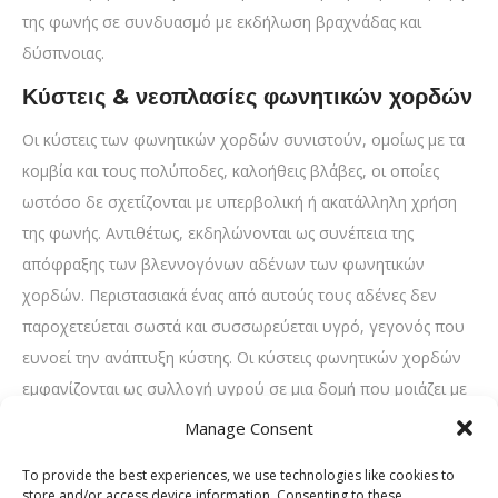
της φωνής σε συνδυασμό με εκδήλωση βραχνάδας και
δύσπνοιας.
Κύστεις & νεοπλασίες φωνητικών χορδών
Οι κύστεις των φωνητικών χορδών συνιστούν, ομοίως με τα
κομβία και τους πολύποδες, καλοήθεις βλάβες, οι οποίες
ωστόσο δε σχετίζονται με υπερβολική ή ακατάλληλη χρήση
της φωνής. Αντιθέτως, εκδηλώνονται ως συνέπεια της
απόφραξης των βλεννογόνων αδένων των φωνητικών
χορδών. Περιστασιακά ένας από αυτούς τους αδένες δεν
παροχετεύεται σωστά και συσσωρεύεται υγρό, γεγονός που
ευνοεί την ανάπτυξη κύστης. Οι κύστεις φωνητικών χορδών
εμφανίζονται ως συλλογή υγρού σε μια δομή που μοιάζει με
σάκο στο σώμα της φωνητικής χορδής. Τα συμπτώματα της
Manage Consent
πάθησης περιλαμβάνουν την αδυναμία φώνησης, τη
To provide the best experiences, we use technologies like cookies to
βραχνάδα, τον πονόλαιμο, την ανάπτυξη αίσθησης ξηρότητας
store and/or access device information. Consenting to these