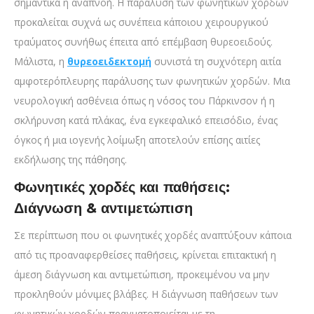
σημαντικά η αναπνοή. Η παράλυση των φωνητικών χορδών
προκαλείται συχνά ως συνέπεια κάποιου χειρουργικού
τραύματος συνήθως έπειτα από επέμβαση θυρεοειδούς.
Μάλιστα, η
θυρεοειδεκτομή
συνιστά τη συχνότερη αιτία
αμφοτερόπλευρης παράλυσης των φωνητικών χορδών. Μια
νευρολογική ασθένεια όπως η νόσος του Πάρκινσον ή η
σκλήρυνση κατά πλάκας, ένα εγκεφαλικό επεισόδιο, ένας
όγκος ή μια ιογενής λοίμωξη αποτελούν επίσης αιτίες
εκδήλωσης της πάθησης.
Φωνητικές χορδές και παθήσεις:
Διάγνωση & αντιμετώπιση
Σε περίπτωση που οι φωνητικές χορδές αναπτύξουν κάποια
από τις προαναφερθείσες παθήσεις, κρίνεται επιτακτική η
άμεση διάγνωση και αντιμετώπιση, προκειμένου να μην
προκληθούν μόνιμες βλάβες. Η διάγνωση παθήσεων των
φωνητικών χορδών πραγματοποιείται με τη