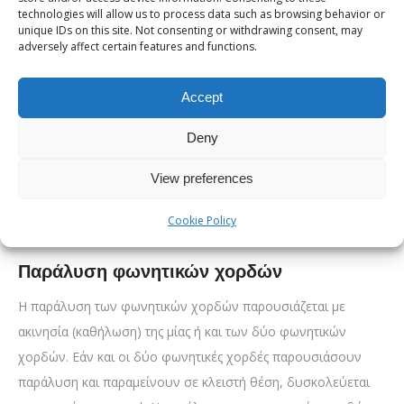
ή και ύπαρξης ξένου σώματος στο λαιμό.
technologies will allow us to process data such as browsing behavior or
unique IDs on this site. Not consenting or withdrawing consent, may
Φωνητικές χορδές και παθήσεις:
adversely affect certain features and functions.
Νεοπλασίες & κακοήθεια
Accept
Οι νεοπλασίες, δηλαδή η ύπαρξη όγκων στις φωνητικές
χορδές, μπορεί να είναι καρκινικές ή καλοήθεις. Οι καρκινικοί
Deny
όγκοι είναι απειλητικοί για τη ζωή εάν δεν εντοπιστούν και
View preferences
αντιμετωπιστούν έγκαιρα. Η κατανάλωση αλκοόλ και το
κάπνισμα είναι επιβαρυντικοί παράγοντες για την ανάπτυξη
Cookie Policy
κακοήθειας.
Παράλυση φωνητικών χορδών
Η παράλυση των φωνητικών χορδών παρουσιάζεται με
ακινησία (καθήλωση) της μίας ή και των δύο φωνητικών
χορδών. Εάν και οι δύο φωνητικές χορδές παρουσιάσουν
παράλυση και παραμείνουν σε κλειστή θέση, δυσκολεύεται