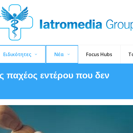
Ειδικότητες
Νέα
Focus Hubs
T
ις παχέος εντέρου που δεν
You a