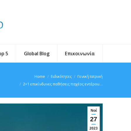
op 5
Global Blog
Επικοινωνία
re here:
Home
Ειδικότητες
Γενική Ιατρική
2+1 επικίνδυνες παθήσεις παχέος εντέρου…
Νοέ
27
2023