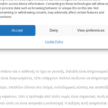
nd/or access device information. Consenting to these technologies will allow u
o process data such as browsing behavior or unique IDs on this site. Not
onsenting or withdrawing consent, may adversely affect certain features and
unctions.
κού σωλήνα. Εκεί οι άπεπτες τροφές γίνονται υπολείμματα και αποβ
κανένα σύμπτωμα και άλλες να δώσουν τα σημάδια τους στον ασθε
Accept
Deny
View preferences
ον πρωκτό κ.α.).
Cookie Policy
αθήσεις παχέος εντέρου να πούμε ότι η διάγνωσή τους περιλαμβάνε
πάνιο και ο ασθενής το έχει εκ γενετής, δηλαδή είναι κληρονομικό.
 είναι διαγνωσμένος, τότε υπάρχουν πολλοί κίνδυνοι να κληρονομηθ
ερο, επιπλέον δόντια στο στόμα, ενδοδερμικές κύστεις και αναπτύξ
 καρκίνου, τότε η πρόληψη από πολύ νωρίς είναι σημαντική. Αυτή ε
 ώστε να είναι αναγκαία η κολεκτομή. Η αύξηση αυτή αναμένεται σ