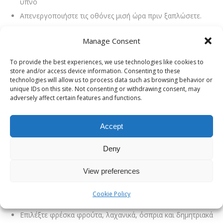
ύπνο
Απενεργοποιήστε τις οθόνες μισή ώρα πριν ξαπλώσετε.
Αν ξυπνάτε συχνά ή ροχαλίζετε έντονα, μπορεί να έχετε
Manage Consent
υπνική άπνοια. Σε αυτή την περίπτωση, είναι σημαντικό να
αξιολογήσει την κατάσταση ένας
Χειρουργός ΩΡΛ
.
To provide the best experiences, we use technologies like cookies to
store and/or access device information. Consenting to these
Μπορεί να σας ενδιαφέρει:
Οι Καλύτεροι Χειρουργοί ΩΡΛ
technologies will allow us to process data such as browsing behavior or
unique IDs on this site. Not consenting or withdrawing consent, may
στην Ελλάδα το 2025
adversely affect certain features and functions.
Καταναλώστε ποιοτικό φαγητό,
καθώς η ισορροπημένη
Accept
διατροφή είναι από τις πιο
Deny
υγιεινές συνήθειες
View preferences
Όσο πιο φυσική είναι η διατροφή σας, τόσο καλύτερα θα
Cookie Policy
νιώθετε. Οι υγιεινές συνήθειες ξεκινούν από το πιάτο σας:
Επιλέξτε φρέσκα φρούτα, λαχανικά, όσπρια και δημητριακά