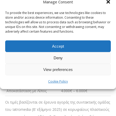
τεχνική.
Manage Consent
Τιμή: 4.000€ – 6.000€.
To provide the best experiences, we use technologies like cookies to
store and/or access device information. Consenting to these
Τι κοστίζει η αποκατάσταση
technologies will allow us to process data such as browsing behavior or
μαστού στην Ελλάδα (2025)
unique IDs on this site. Not consenting or withdrawing consent, may
adversely affect certain features and functions.
Μέθοδος
Ενδεικτικό Κόστος
Accept
Ενθέματα Σιλικόνης
4.000€ – 6.000€
Deny
Διατατήρας Ιστών
4.500€ – 6.500€
View preferences
Αυτόλογοι Ιστοί
6.000€ – 10.000€
Συνδυαστική Αποκατάσταση
5.000€ – 8.000€
Cookie Policy
Αποκατάσταση με Λίπος
4.000€ – 6.000€
Οι τιμές βασίζονται σε έρευνα αγοράς της συντακτικής ομάδας
του Iatromedia (Β’ εξάμηνο 2025) σε κορυφαίους πλαστικούς