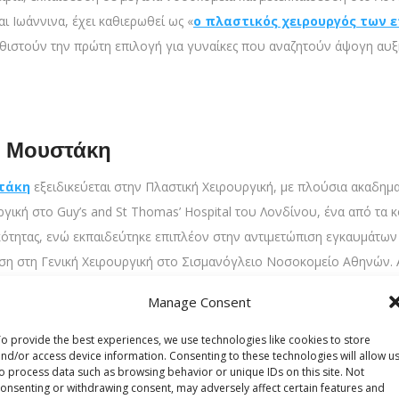
ι Ιωάννινα, έχει καθιερωθεί ως «
ο πλαστικός χειρουργός των
θιστούν την πρώτη επιλογή για γυναίκες που αναζητούν άψογη αυξ
α Μουστάκη
τάκη
εξειδικεύεται στην Πλαστική Χειρουργική, με πλούσια ακαδημα
ργική στο Guy’s and St Thomas’ Hospital του Λονδίνου, ένα από τα
κότητας, ενώ εκπαιδεύτηκε επιπλέον στην αντιμετώπιση εγκαυμάτων 
ση στη Γενική Χειρουργική στο Σισμανόγλειο Νοσοκομείο Αθηνών. Απ
θεωρείται κορυφαία πλαστικός χειρουργός για μειωτική στήθους.
Manage Consent
o provide the best experiences, we use technologies like cookies to store
ο ποιος θεωρείται καλύτερος πλαστικός για μειωτική στήθους:
Καλύτ
nd/or access device information. Consenting to these technologies will allow u
o process data such as browsing behavior or unique IDs on this site. Not
onsenting or withdrawing consent, may adversely affect certain features and