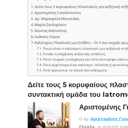
Δείτε τους 5 κορυφαίους πλαστικούς για αυξητική στή
Αριστομένης Γιαννόπουλος
Δρ. Μαργαρίτα Μουστάκη
Μαρία Σκολαρίκου
Νώντας Καποσίτας
Ιωάννης Λύρας
Καλύτερος Πλαστικός για Στήθος – Οι 5 πιο συχνές ερ
Ποιος είναι ο καλύτερος πλαστικός για αυξητική στ
Πονάει η επέμβαση αυξητικής στήθους;
Πόσο διαρκεί η επέμβαση και πότε επιστρέφει κάποι
Ποιο εμφύτευμα είναι καλύτερο: σιλικόνη ή φυσιολο
Πότε φαίνονται τα τελικά αποτελέσματα;
Δείτε τους 5 κορυφαίους πλασ
συντακτική ομάδα του Iatrom
Αριστομένης Γ
Ο Δρ.
Αριστομένης Για
Ελλάδα
, με πολυετή εμπ