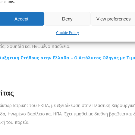
unctions.
ίκου
Accept
Deny
View preferences
εξειδικευμένη Πλαστικός Χειρουργός με διεθνή εκπαίδευση και εμπει
Cookie Policy
 έμφαση στη φυσικότητα και την ασφάλεια. Είναι κάτοχος του ευρω
ία, Σουηδία και Ηνωμένο Βασίλειο.
Αυξητική Στήθους στην Ελλάδα – Ο Απόλυτος Οδηγός με Τιμ
ίτας
άκτωρ Ιατρικής του ΕΚΠΑ, με εξειδίκευση στην Πλαστική Χειρουργική στ
α, Ηνωμένο Βασίλειο και ΗΠΑ. Έχει τιμηθεί με διεθνή βραβεία και δι
ϊκή του πορεία.