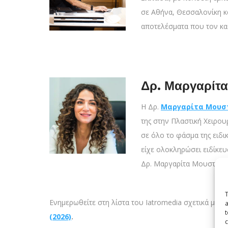
σε Αθήνα, Θεσσαλονίκη κα
αποτελέσματα που τον κα
Δρ. Μαργαρίτ
Η Δρ.
Μαργαρίτα Μουσ
της στην Πλαστική Χειρου
σε όλο το φάσμα της ειδι
είχε ολοκληρώσει ειδίκευ
Δρ. Μαργαρίτα Μουστάκη 
T
Ενημερωθείτε στη λίστα του Iatromedia σχετικά με τ
a
t
(2026)
.
c