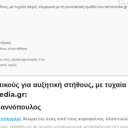
θους, με τυχαία σειρά, σύμφωνα με τη συντακτική ομάδα του Iatromedia.gr:
ωτήσεις
ήθους στην Αθήνα;
ος στις δραστηριότητές του;
γικός ορός;
τικούς για αυξητική στήθους, με τυχαί
edia.gr:
ιαννόπουλος
ννόπουλος
θεωρείται ένας από τους κορυφαίους πλαστικού
ειρία, εκπαίδευση σε μεγάλα νοσοκομεία και μετεκπαίδευση στο Λον