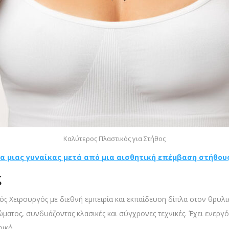
Καλύτερος Πλαστικός για Στήθος
α μιας γυναίκας μετά από μια αισθητική επέμβαση στήθου
ς
ός Χειρουργός με διεθνή εμπειρία και εκπαίδευση δίπλα στον θρυλικ
ατος, συνδυάζοντας κλασικές και σύγχρονες τεχνικές. Έχει ενεργό 
ρικό.