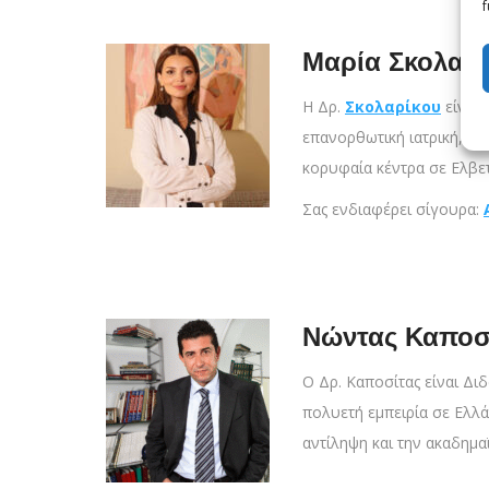
f
Μαρία Σκολαρ
Η Δρ.
Σκολαρίκου
είναι 
επανορθωτική ιατρική, με
κορυφαία κέντρα σε Ελβετ
Σας ενδιαφέρει σίγουρα:
Νώντας Καποσ
Ο Δρ. Καποσίτας είναι Διδ
πολυετή εμπειρία σε Ελλάδ
αντίληψη και την ακαδημα