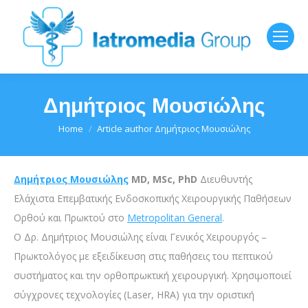
Δημήτριος Μουσιώλης
You are here:
Home
Article author Δημήτριος Μουσιώλης
Δημήτριος Μουσιώλης
MD, MSc, PhD
Διευθυντής
Eλάχιστα Eπεμβατικής Eνδοσκοπικής Xειρουργικής Παθήσεων
Oρθού και Πρωκτού στο
Metropolitan General
.
Ο Δρ. Δημήτριος Μουσιώλης είναι Γενικός Χειρουργός –
Πρωκτολόγος με εξειδίκευση στις παθήσεις του πεπτικού
συστήματος και την ορθοπρωκτική χειρουργική. Χρησιμοποιεί
σύγχρονες τεχνολογίες (Laser, HRA) για την οριστική