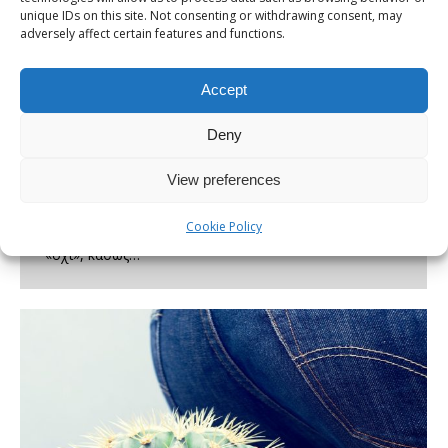
unique IDs on this site. Not consenting or withdrawing consent, may
adversely affect certain features and functions.
Η αιμορροϊδοπάθεια αποτελεί μία από τις πιο κοινές
παθήσεις του σύγχρονου ανθρώπου, επηρεάζοντας
Accept
σχεδόν το 50% του πληθυσμού κάποια στιγμή στη
Deny
ζωή του. Το πρώτο ερώτημα που θέτει κάθε ασθενής
όταν έρχεται αντιμέτωπος με τα συμπτώματα είναι:
View preferences
«Μπορούν οι αιμορροΐδες να εξαφανιστούν μόνο με
αλοιφή;». Η απάντηση δεν είναι ένα απλό «ναι» ή
Cookie Policy
«όχι», καθώς…