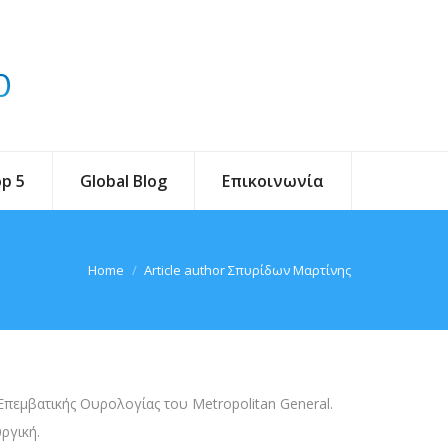
p 5
Global Blog
Επικοινωνία
You are here:
Home
Article author Σπυρίδων Μαρτίνης
Επεμβατικής Ουρολογίας του Metropolitan General.
ργική.