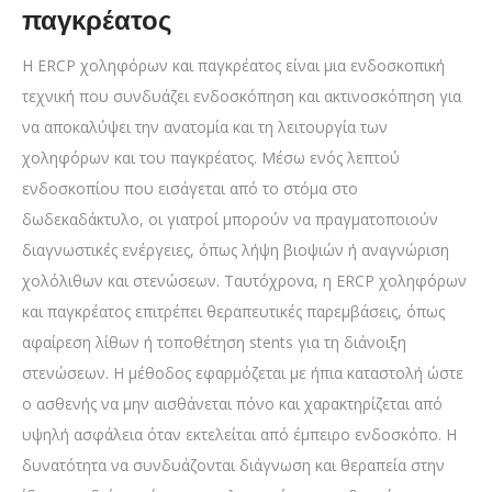
παγκρέατος
Η ERCP χοληφόρων και παγκρέατος είναι μια ενδοσκοπική
τεχνική που συνδυάζει ενδοσκόπηση και ακτινοσκόπηση για
να αποκαλύψει την ανατομία και τη λειτουργία των
χοληφόρων και του παγκρέατος. Μέσω ενός λεπτού
ενδοσκοπίου που εισάγεται από το στόμα στο
δωδεκαδάκτυλο, οι γιατροί μπορούν να πραγματοποιούν
διαγνωστικές ενέργειες, όπως λήψη βιοψιών ή αναγνώριση
χολόλιθων και στενώσεων. Ταυτόχρονα, η ERCP χοληφόρων
και παγκρέατος επιτρέπει θεραπευτικές παρεμβάσεις, όπως
αφαίρεση λίθων ή τοποθέτηση stents για τη διάνοιξη
στενώσεων. Η μέθοδος εφαρμόζεται με ήπια καταστολή ώστε
ο ασθενής να μην αισθάνεται πόνο και χαρακτηρίζεται από
υψηλή ασφάλεια όταν εκτελείται από έμπειρο ενδοσκόπο. Η
δυνατότητα να συνδυάζονται διάγνωση και θεραπεία στην