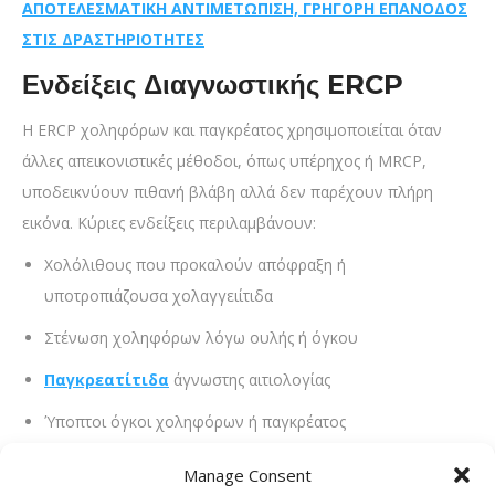
ΑΠΟΤΕΛΕΣΜΑΤΙΚΗ ΑΝΤΙΜΕΤΩΠΙΣΗ, ΓΡΗΓΟΡΗ ΕΠΑΝΟΔΟΣ
ΣΤΙΣ ΔΡΑΣΤΗΡΙΟΤΗΤΕΣ
Ενδείξεις Διαγνωστικής ERCP
Η ERCP χοληφόρων και παγκρέατος χρησιμοποιείται όταν
άλλες απεικονιστικές μέθοδοι, όπως υπέρηχος ή MRCP,
υποδεικνύουν πιθανή βλάβη αλλά δεν παρέχουν πλήρη
εικόνα. Κύριες ενδείξεις περιλαμβάνουν:
Χολόλιθους που προκαλούν απόφραξη ή
υποτροπιάζουσα χολαγγειίτιδα
Στένωση χοληφόρων λόγω ουλής ή όγκου
Παγκρεατίτιδα
άγνωστης αιτιολογίας
Ύποπτοι όγκοι χοληφόρων ή παγκρέατος
Επιπλέον, η διαδικασία χρησιμοποιείται για την αξιολόγηση
Manage Consent
ύποπτων όγκων του χοληδόχου πόρου ή του παγκρέατος,