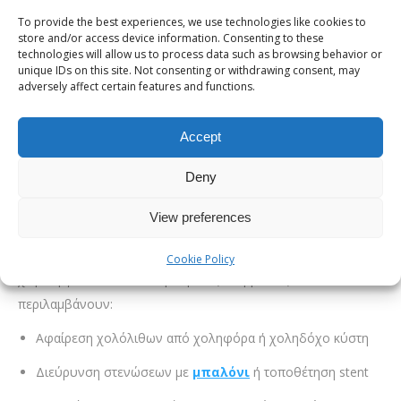
To provide the best experiences, we use technologies like cookies to
όταν απαιτείται ιστολογική επιβεβαίωση.Η σωστή επιλογή
store and/or access device information. Consenting to these
ασθενούς, η προετοιμασία και η συνδυαστική αξιολόγηση με
technologies will allow us to process data such as browsing behavior or
unique IDs on this site. Not consenting or withdrawing consent, may
άλλες διαγνωστικές μεθόδους διασφαλίζουν υψηλή ακρίβεια,
adversely affect certain features and functions.
μειώνοντας την ανάγκη για επαναλαμβανόμενες διαδικασίες
και περιορίζοντας τον κίνδυνο επιπλοκών.
Accept
Θεραπευτική ERCP: Τι μπορεί να
Deny
διορθώσει
View preferences
Η θεραπευτική ERCP χοληφόρων και παγκρέατος δίνει τη
δυνατότητα αντιμετώπισης πολλών προβλημάτων χωρίς
Cookie Policy
χειρουργείο. Οι πιο συνηθισμένες επεμβάσεις
περιλαμβάνουν:
Αφαίρεση χολόλιθων από χοληφόρα ή χοληδόχο κύστη
Διεύρυνση στενώσεων με
μπαλόνι
ή τοποθέτηση stent