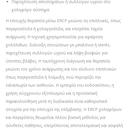
Παροχέτευση αποστημάτων ή συλλογών υγρού στο
χοληφόρο σύστημα
Η επιτυχής θεραπεία μέσω ERCP μειώνει τις επιπλοκές, όπως
παγκρεατίτιδα ή χολαγγειίτιδα, και επιτρέπει ταχεία
ανάρρωση. Η τεχνική χρησιμοποιείται για αφαίρεση
χολόλιθων, διάνοιξη στενώσεων με μπαλόνια ή stents,
παροχέτευση συλλογών υγρού και λήψη βιοψιών για
ύποπτες βλάβες. Η ταυτόχρονη διάγνωση και θεραπεία
μειώνει τον χρόνο ανάρρωσης και τον κίνδυνο επιπλοκών
όπως παγκρεατίτιδα ή λοίμωξη, ενώ περιορίζει την
ταλαιπωρία των ασθενών. Η εμπειρία του ενδοσκόπου, η
χρήση σύγχρονου εξοπλισμού και η προσεκτική
παρακολούθηση μετά τη διαδικασία είναι καθοριστικά
στοιχεία για την επιτυχία της επέμβασης. Η ERCP χοληφόρων
και παγκρέατος θεωρείται πλέον βασική μέθοδος για
σύνθετες παθήσεις, επιτρέποντας αποτελεσματική και ασφαλή