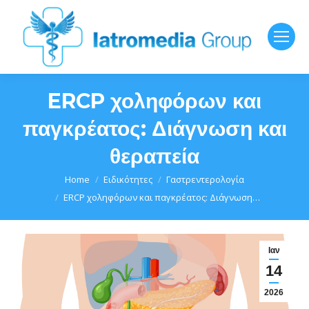
ERCP χοληφόρων και
παγκρέατος: Διάγνωση και
θεραπεία
You are here:
Home
Ειδικότητες
Γαστρεντερολογία
ERCP χοληφόρων και παγκρέατος: Διάγνωση…
Ιαν
14
2026