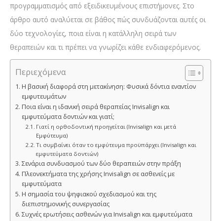
προγραμματισμός από εξειδικευμένους επιστήμονες. Στο
άρθρο αυτό αναλύεται σε βάθος πώς συνδυάζονται αυτές οι
δύο τεχνολογίες, ποια είναι η κατάλληλη σειρά των
θεραπειών και τι πρέπει να γνωρίζει κάθε ενδιαφερόμενος.
Περιεχόμενα
Η βασική διαφορά στη μετακίνηση: Φυσικά δόντια εναντίον
εμφυτευμάτων
Ποια είναι η ιδανική σειρά θεραπείας Invisalign και
εμφυτεύματα δοντιών και γιατί;
Γιατί η ορθοδοντική προηγείται (Invisalign και μετά
Εμφύτευμα)
Τι συμβαίνει όταν το εμφύτευμα προϋπάρχει (Invisalign και
εμφυτεύματα δοντιών)
Σενάρια συνδυασμού των δύο θεραπειών στην πράξη
Πλεονεκτήματα της χρήσης Invisalign σε ασθενείς με
εμφυτεύματα
Η σημασία του ψηφιακού σχεδιασμού και της
διεπιστημονικής συνεργασίας
Συχνές ερωτήσεις ασθενών για Invisalign και εμφυτεύματα