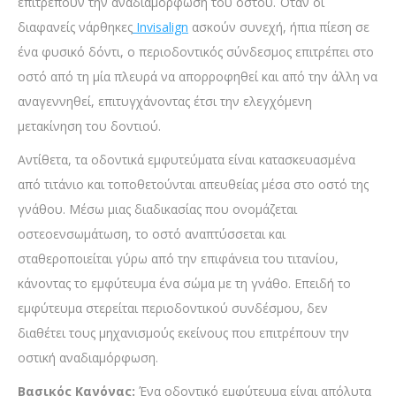
επιτρέπουν την αναδιαμόρφωση του οστού. Όταν οι
διαφανείς νάρθηκες
Invisalign
ασκούν συνεχή, ήπια πίεση σε
ένα φυσικό δόντι, ο περιοδοντικός σύνδεσμος επιτρέπει στο
οστό από τη μία πλευρά να απορροφηθεί και από την άλλη να
αναγεννηθεί, επιτυγχάνοντας έτσι την ελεγχόμενη
μετακίνηση του δοντιού.
Αντίθετα, τα οδοντικά εμφυτεύματα είναι κατασκευασμένα
από τιτάνιο και τοποθετούνται απευθείας μέσα στο οστό της
γνάθου. Μέσω μιας διαδικασίας που ονομάζεται
οστεοενσωμάτωση, το οστό αναπτύσσεται και
σταθεροποιείται γύρω από την επιφάνεια του τιτανίου,
κάνοντας το εμφύτευμα ένα σώμα με τη γνάθο. Επειδή το
εμφύτευμα στερείται περιοδοντικού συνδέσμου, δεν
διαθέτει τους μηχανισμούς εκείνους που επιτρέπουν την
οστική αναδιαμόρφωση.
Βασικός Κανόνας:
Ένα οδοντικό εμφύτευμα είναι απόλυτα