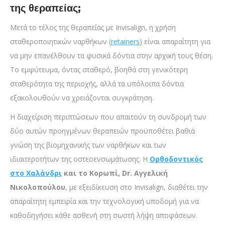
της θεραπείας;
Μετά το τέλος της θεραπείας με Invisalign, η χρήση
σταθεροποιητικών ναρθήκων (
retainers
) είναι απαραίτητη για
να μην επανέλθουν τα φυσικά δόντια στην αρχική τους θέση.
Το εμφύτευμα, όντας σταθερό, βοηθά στη γενικότερη
σταθερότητα της περιοχής, αλλά τα υπόλοιπα δόντια
εξακολουθούν να χρειάζονται συγκράτηση.
Η διαχείριση περιπτώσεων που απαιτούν τη συνδρομή των
δύο αυτών προηγμένων θεραπειών προϋποθέτει βαθιά
γνώση της βιομηχανικής των ναρθήκων και των
ιδιαιτεροτήτων της οστεοενσωμάτωσης. Η
Ορθοδοντικός
στο Χαλάνδρι
και το Κορωπί, Dr. Αγγελική
Νικολοπούλου
,
με εξειδίκευση στο Invisalign, διαθέτει την
απαραίτητη εμπειρία και την τεχνολογική υποδομή για να
καθοδηγήσει κάθε ασθενή στη σωστή λήψη αποφάσεων.