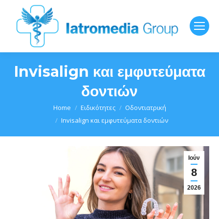
Invisalign και εμφυτεύματα
δοντιών
You are here:
Home
Ειδικότητες
Οδοντιατρική
Invisalign και εμφυτεύματα δοντιών
Ιούν
8
2026