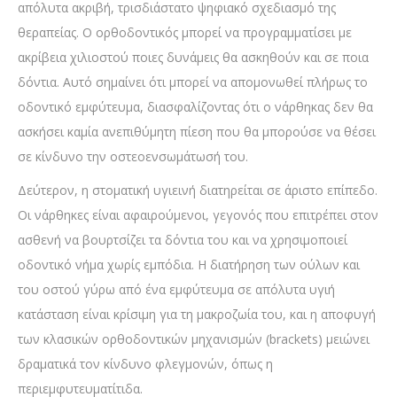
απόλυτα ακριβή, τρισδιάστατο ψηφιακό σχεδιασμό της
θεραπείας. Ο ορθοδοντικός μπορεί να προγραμματίσει με
ακρίβεια χιλιοστού ποιες δυνάμεις θα ασκηθούν και σε ποια
δόντια. Αυτό σημαίνει ότι μπορεί να απομονωθεί πλήρως το
οδοντικό εμφύτευμα, διασφαλίζοντας ότι ο νάρθηκας δεν θα
ασκήσει καμία ανεπιθύμητη πίεση που θα μπορούσε να θέσει
σε κίνδυνο την οστεοενσωμάτωσή του.
Δεύτερον, η στοματική υγιεινή διατηρείται σε άριστο επίπεδο.
Οι νάρθηκες είναι αφαιρούμενοι, γεγονός που επιτρέπει στον
ασθενή να βουρτσίζει τα δόντια του και να χρησιμοποιεί
οδοντικό νήμα χωρίς εμπόδια. Η διατήρηση των ούλων και
του οστού γύρω από ένα εμφύτευμα σε απόλυτα υγιή
κατάσταση είναι κρίσιμη για τη μακροζωία του, και η αποφυγή
των κλασικών ορθοδοντικών μηχανισμών (brackets) μειώνει
δραματικά τον κίνδυνο φλεγμονών, όπως η
περιεμφυτευματίτιδα.