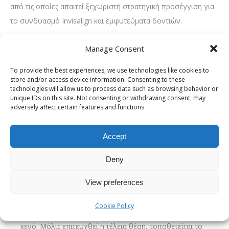
από τις οποίες απαιτεί ξεχωριστή στρατηγική προσέγγιση για
το συνδυασμό Invisalign και εμφυτεύματα δοντιών.
Σενάριο Α: Μεγάλα κενά λόγω παλαιών εξαγωγών.
Manage Consent
Όταν λείπουν δόντια για πολλά χρόνια, τα διπλανά δόντια
μετακινούνται και ο χώρος στενεύει, ενώ τα δόντια της
To provide the best experiences, we use technologies like cookies to
store and/or access device information. Consenting to these
απέναντι γνάθου μπορεί να επιμηκυνθούν προς το κενό.
technologies will allow us to process data such as browsing behavior or
Εδώ, το Invisalign χρησιμοποιείται για να “ανοίξει” ξανά ο
unique IDs on this site. Not consenting or withdrawing consent, may
adversely affect certain features and functions.
χώρος στις τρεις διαστάσεις, επιτρέποντας την τοποθέτηση
ενός εμφυτεύματος με σωστές αναλογίες.
Accept
Σενάριο Β: Αντικατάσταση πρόσθιου δοντιού στην
αισθητική ζώνη.
Η απώλεια ενός μπροστινού δοντιού
Deny
απαιτεί τέλεια αισθητική. Το Invisalign μπορεί να διορθώσει
View preferences
τη θέση των υπόλοιπων πρόσθιων δοντιών και, κατά τη
διάρκεια της θεραπείας, ο νάρθηκας μπορεί να περιέχει ένα
Cookie Policy
προσωρινό τεχνητό δόντι (pontic) για να μη φαίνεται το
κενό. Μόλις επιτευχθεί η τέλεια θέση, τοποθετείται το