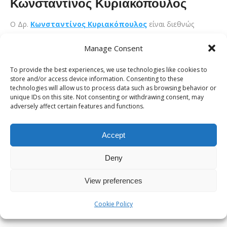
Κωνσταντίνος Κυριακόπουλος
Ο Δρ.
Κωνσταντίνος Κυριακόπουλος
είναι διεθνώς
αναγνωρισμένος ειδικός στην ενδομητρίωση και τη
Manage Consent
λαπαροσκοπική χειρουργική. Είναι Διευθυντής του Athens
Centre for Endometriosis και εφαρμόζει προηγμένες τεχνικές
To provide the best experiences, we use technologies like cookies to
store and/or access device information. Consenting to these
excision surgery, εξασφαλίζοντας ουσιαστική θεραπεία για
technologies will allow us to process data such as browsing behavior or
σύνθετα περιστατικά. Συνεργάζεται με κορυφαία διεθνή
unique IDs on this site. Not consenting or withdrawing consent, may
adversely affect certain features and functions.
κέντρα, κυρίως στο Ηνωμένο Βασίλειο.
Παναγιώτης Πολύζος
Accept
Ο
Δρ.
Παναγιώτης
Πολύζος
είναι
διδάκτωρ
Ιατρικής
Αθηνών,
με
ε
Deny
–
Institute
of
Life.
Ο
Δρ.
Πολύζος
έχει
διατελέσει
επιμελητής
σε
κο
View preferences
υστεροσκοπική
χειρουργική,
την
εμβρυομητρική
ιατρική
και
την
α
Cookie Policy
Mπορεί να σας ενδιαφέρει:
Τι είναι η ενδομητρίωση;