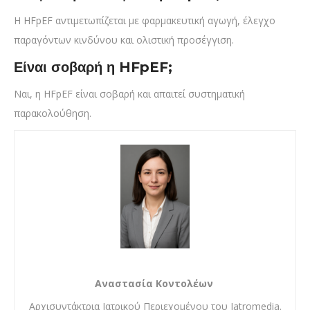
Η HFpEF αντιμετωπίζεται με φαρμακευτική αγωγή, έλεγχο
παραγόντων κινδύνου και ολιστική προσέγγιση.
Είναι σοβαρή η HFpEF;
Ναι, η HFpEF είναι σοβαρή και απαιτεί συστηματική
παρακολούθηση.
Αναστασία Κοντολέων
Αρχισυντάκτρια Ιατρικού Περιεχομένου του Iatromedia.