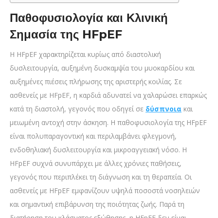
Παθοφυσιολογία και Κλινική
Σημασία της HFpEF
Η HFpEF χαρακτηρίζεται κυρίως από διαστολική
δυσλειτουργία, αυξημένη δυσκαμψία του μυοκαρδίου και
αυξημένες πιέσεις πλήρωσης της αριστερής κοιλίας. Σε
ασθενείς με HFpEF, η καρδιά αδυνατεί να χαλαρώσει επαρκώς
κατά τη διαστολή, γεγονός που οδηγεί σε
δύσπνοια
και
μειωμένη αντοχή στην άσκηση. Η παθοφυσιολογία της HFpEF
είναι πολυπαραγοντική και περιλαμβάνει φλεγμονή,
ενδοθηλιακή δυσλειτουργία και μικροαγγειακή νόσο. Η
HFpEF συχνά συνυπάρχει με άλλες χρόνιες παθήσεις,
γεγονός που περιπλέκει τη διάγνωση και τη θεραπεία. Οι
ασθενείς με HFpEF εμφανίζουν υψηλά ποσοστά νοσηλειών
και σημαντική επιβάρυνση της ποιότητας ζωής. Παρά τη
διατήρηση του κλάσματος εξώθησης, η HFpEF δεν είναι