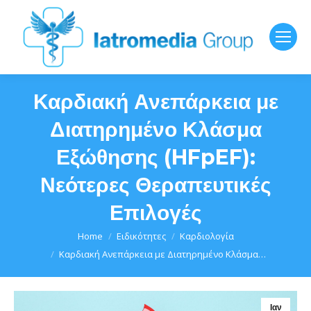
Καρδιακή Ανεπάρκεια με
Διατηρημένο Κλάσμα
Εξώθησης (HFpEF):
Νεότερες Θεραπευτικές
Επιλογές
You are here:
Home
Ειδικότητες
Καρδιολογία
Καρδιακή Ανεπάρκεια με Διατηρημένο Κλάσμα…
Ιαν