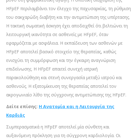
HFpEF περιλαμβάνει τον έλεγχο της παχυσαρκίας, τη ρύθμιση
του σακχαρώδη διαβήτη και την αντιμετώπιση της υπέρτασης.
Η τακτική σωματική άσκηση έχει αποδειχθεί ότι βελτιώνει τη
λειτουργική ικανότητα σε ασθενείς με HFpEF, όταν
εφαρμόζεται με ασφάλεια. Η εκπαίδευση των ασθενών με
HFpEF αποτελεί βασικό στοιχείο της θεραπείας, καθώς
ενισχύει τη συμμόρφωση και την έγκαιρη αναγνώριση
επιδείνωσης. Η HFpEF απαιτεί συνεχή ιατρική
παρακολούθηση και στενή συνεργασία μεταξύ ιατρού και
ασθενούς. Η εξατομίκευση της θεραπείας αποτελεί τον
ακρογωνιαίο λίθο της σύγχρονης αντιμετώπισης της HFpEF.
Δείτε επίσης:
Η Ανατομία και η Λειτουργία της
Καρδιάς
Συμπερασματικά η HFpEF αποτελεί μία σύνθετη και
αυξανόμενη πρόκληση για τη σύγχρονη καρδιολογία. Οι