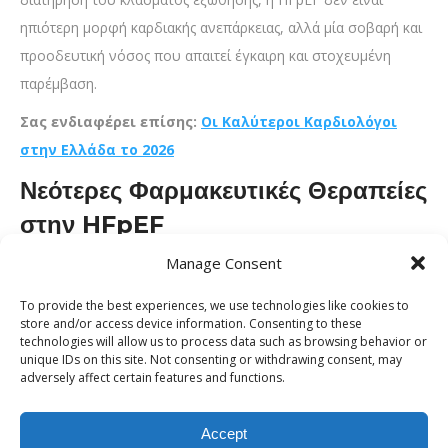
ηπιότερη μορφή καρδιακής ανεπάρκειας, αλλά μία σοβαρή και
προοδευτική νόσος που απαιτεί έγκαιρη και στοχευμένη
παρέμβαση.
Σας ενδιαφέρει επίσης:
Οι Καλύτεροι Καρδιολόγοι
στην Ελλάδα το 2026
Νεότερες Φαρμακευτικές Θεραπείες
στην HFpEF
Manage Consent
Η φαρμακευτική αντιμετώπιση της HFpEF έχει εξελιχθεί
σημαντικά τα τελευταία χρόνια. Οι αναστολείς SGLT2
To provide the best experiences, we use technologies like cookies to
αποτελούν μία από τις πιο σημαντικές νεότερες θεραπευτικές
store and/or access device information. Consenting to these
technologies will allow us to process data such as browsing behavior or
επιλογές για την HFpEF, καθώς έχουν αποδειχθεί
unique IDs on this site. Not consenting or withdrawing consent, may
αποτελεσματικοί στη μείωση των νοσηλειών λόγω καρδιακής
adversely affect certain features and functions.
ανεπάρκειας. Η χρήση αυτών των φαρμάκων στην HFpEF έχει
αλλάξει τις κατευθυντήριες οδηγίες. Παράλληλα, η
Accept