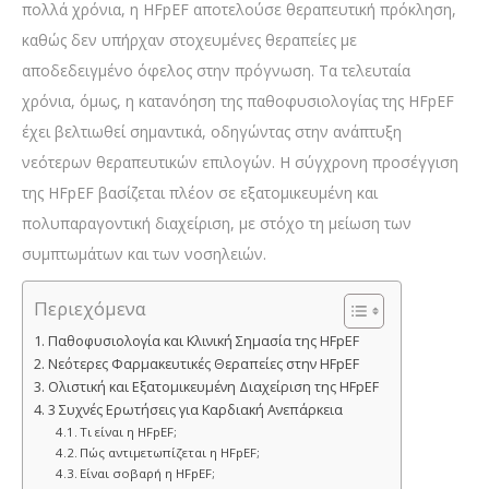
πολλά χρόνια, η HFpEF αποτελούσε θεραπευτική πρόκληση,
καθώς δεν υπήρχαν στοχευμένες θεραπείες με
αποδεδειγμένο όφελος στην πρόγνωση. Τα τελευταία
χρόνια, όμως, η κατανόηση της παθοφυσιολογίας της HFpEF
έχει βελτιωθεί σημαντικά, οδηγώντας στην ανάπτυξη
νεότερων θεραπευτικών επιλογών. Η σύγχρονη προσέγγιση
της HFpEF βασίζεται πλέον σε εξατομικευμένη και
πολυπαραγοντική διαχείριση, με στόχο τη μείωση των
συμπτωμάτων και των νοσηλειών.
Περιεχόμενα
Παθοφυσιολογία και Κλινική Σημασία της HFpEF
Νεότερες Φαρμακευτικές Θεραπείες στην HFpEF
Ολιστική και Εξατομικευμένη Διαχείριση της HFpEF
3 Συχνές Ερωτήσεις για Καρδιακή Ανεπάρκεια
Τι είναι η HFpEF;
Πώς αντιμετωπίζεται η HFpEF;
Είναι σοβαρή η HFpEF;