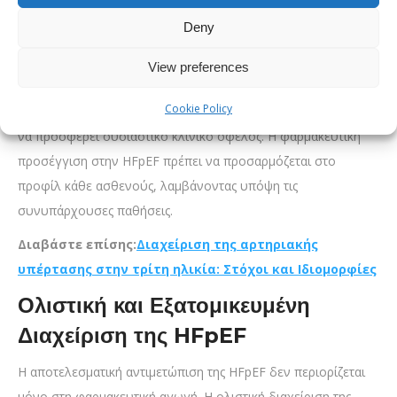
βελτιστοποίηση της ρύθμισης της αρτηριακής πίεσης και της
Deny
καρδιακής συχνότητας παραμένει βασικός πυλώνας στη
θεραπεία της HFpEF. Αν και δεν υπάρχει ακόμη μία ενιαία
View preferences
θεραπεία που να αναστρέφει πλήρως την HFpEF, ο
Cookie Policy
συνδυασμός νεότερων και καθιερωμένων φαρμάκων μπορεί
να προσφέρει ουσιαστικό κλινικό όφελος. Η φαρμακευτική
προσέγγιση στην HFpEF πρέπει να προσαρμόζεται στο
προφίλ κάθε ασθενούς, λαμβάνοντας υπόψη τις
συνυπάρχουσες παθήσεις.
Διαβάστε επίσης:
Διαχείριση της αρτηριακής
υπέρτασης στην τρίτη ηλικία: Στόχοι και Ιδιομορφίες
Ολιστική και Εξατομικευμένη
Διαχείριση της HFpEF
Η αποτελεσματική αντιμετώπιση της HFpEF δεν περιορίζεται
μόνο στη φαρμακευτική αγωγή. Η ολιστική διαχείριση της