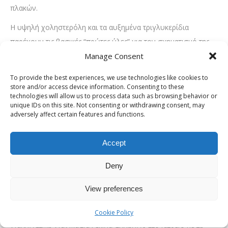
πλακών.
Η υψηλή χοληστερόλη και τα αυξημένα τριγλυκερίδια
παρέχουν τις βασικές “πρώτες ύλες” για τον σχηματισμό της
αθηρωματικής πλάκας. Ο σακχαρώδης διαβήτης επηρεάζει
Manage Consent
αρνητικά τον μεταβολισμό των λιπιδίων και προκαλεί χρόνια
To provide the best experiences, we use technologies like cookies to
φλεγμονή στα αγγεία, διπλασιάζοντας ή τριπλασιάζοντας τον
store and/or access device information. Consenting to these
technologies will allow us to process data such as browsing behavior or
κίνδυνο. Άλλοι επιβαρυντικοί παράγοντες περιλαμβάνουν
unique IDs on this site. Not consenting or withdrawing consent, may
την παχυσαρκία, την καθιστική ζωή, την ανθυγιεινή διατροφή,
adversely affect certain features and functions.
την προχωρημένη ηλικία και το οικογενειακό ιστορικό
καρδιαγγειακών παθήσεων ή εγκεφαλικών επεισοδίων.
Accept
Πώς γίνεται η διάγνωση για την
Deny
καρωτιδική νόσος
View preferences
Η έγκαιρη διάγνωση είναι το κλειδί για την αποφυγή των
Cookie Policy
σοβαρών επιπλοκών που προκαλεί η καρωτιδική νόσος. Η