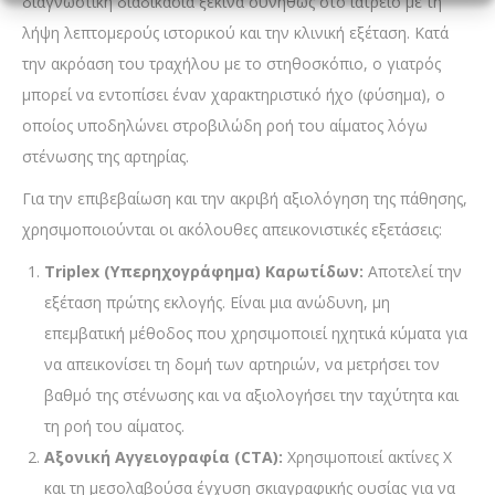
διαγνωστική διαδικασία ξεκινά συνήθως στο ιατρείο με τη
λήψη λεπτομερούς ιστορικού και την κλινική εξέταση. Κατά
την ακρόαση του τραχήλου με το στηθοσκόπιο, ο γιατρός
μπορεί να εντοπίσει έναν χαρακτηριστικό ήχο (φύσημα), ο
οποίος υποδηλώνει στροβιλώδη ροή του αίματος λόγω
στένωσης της αρτηρίας.
Για την επιβεβαίωση και την ακριβή αξιολόγηση της πάθησης,
χρησιμοποιούνται οι ακόλουθες απεικονιστικές εξετάσεις:
Triplex (Υπερηχογράφημα) Καρωτίδων:
Αποτελεί την
εξέταση πρώτης εκλογής. Είναι μια ανώδυνη, μη
επεμβατική μέθοδος που χρησιμοποιεί ηχητικά κύματα για
να απεικονίσει τη δομή των αρτηριών, να μετρήσει τον
βαθμό της στένωσης και να αξιολογήσει την ταχύτητα και
τη ροή του αίματος.
Αξονική Αγγειογραφία (CTA):
Χρησιμοποιεί ακτίνες Χ
και τη μεσολαβούσα έγχυση σκιαγραφικής ουσίας για να