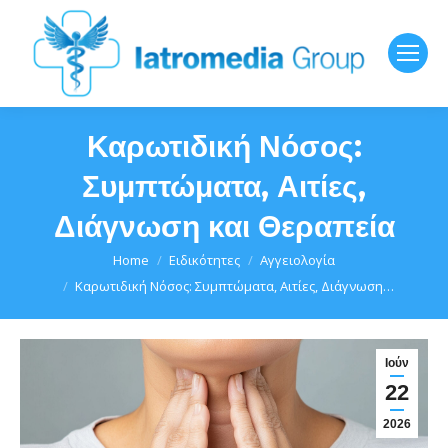
Καρωτιδική Νόσος:
Συμπτώματα, Αιτίες,
Διάγνωση και Θεραπεία
You are here:
Home
Ειδικότητες
Αγγειολογία
Καρωτιδική Νόσος: Συμπτώματα, Αιτίες, Διάγνωση…
Ιούν
22
2026