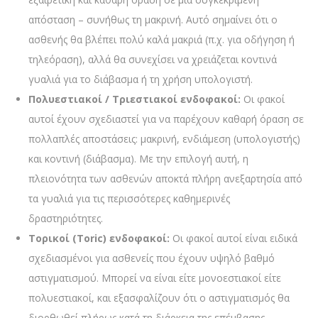
απόσταση – συνήθως τη μακρινή. Αυτό σημαίνει ότι ο
ασθενής θα βλέπει πολύ καλά μακριά (π.χ. για οδήγηση ή
τηλεόραση), αλλά θα συνεχίσει να χρειάζεται κοντινά
γυαλιά για το διάβασμα ή τη χρήση υπολογιστή.
Πολυεστιακοί / Τριεστιακοί ενδοφακοί:
Οι φακοί
αυτοί έχουν σχεδιαστεί για να παρέχουν καθαρή όραση σε
πολλαπλές αποστάσεις: μακρινή, ενδιάμεση (υπολογιστής)
και κοντινή (διάβασμα). Με την επιλογή αυτή, η
πλειονότητα των ασθενών αποκτά πλήρη ανεξαρτησία από
τα γυαλιά για τις περισσότερες καθημερινές
δραστηριότητες.
Τορικοί (Toric) ενδοφακοί:
Οι φακοί αυτοί είναι ειδικά
σχεδιασμένοι για ασθενείς που έχουν υψηλό βαθμό
αστιγματισμού. Μπορεί να είναι είτε μονοεστιακοί είτε
πολυεστιακοί, και εξασφαλίζουν ότι ο αστιγματισμός θα
διορθωθεί πλήρως κατά τη διάρκεια της επέμβασης