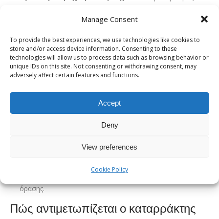
χρησιμοποιεί ένα ειδικό μικροσκόπιο με μια λεπτή δέσμη
Manage Consent
φωτός για να εξετάσει τις δομές του πρόσθιου ημιμορίου
του ματιού. Με αυτόν τον τρόπο, μπορεί να δει καθαρά
To provide the best experiences, we use technologies like cookies to
store and/or access device information. Consenting to these
τον κρυσταλλοειδή φακό, να αξιολογήσει τον βαθμό της
technologies will allow us to process data such as browsing behavior or
θόλωσης και να προσδιορίσει τον τύπο του καταρράκτη
unique IDs on this site. Not consenting or withdrawing consent, may
adversely affect certain features and functions.
(πυρηνικός, φλοιώδης ή οπίσθιος υποκαψικός).
Βυθοσκόπηση
:
Μετά τη χρήση ειδικών σταγόνων για τη
Accept
διαστολή της κόρης (μυδρίαση), ο γιατρός εξετάζει το πίσω
μέρος του ματιού, δηλαδή τον αμφιβληστροειδή και το
Deny
οπτικό νεύρο. Αυτό είναι απαραίτητο για να αποκλειστούν
View preferences
άλλες συνυπάρχουσες παθήσεις, όπως η ηλικιακή
εκφύλιση της ωχράς κηλίδας ή το γλαύκωμα, οι οποίες θα
Cookie Policy
μπορούσαν επίσης να ευθύνονται για τη μείωση της
όρασης.
Πώς αντιμετωπίζεται ο καταρράκτης