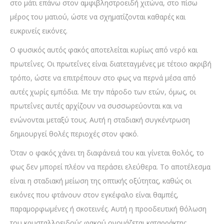
στο μάτι επάνω στον αμφιβληστροειδή χιτώνα, στο πίσω
μέρος του ματιού, ώστε να σχηματίζονται καθαρές και
ευκρινείς εικόνες.
Ο φυσικός αυτός φακός αποτελείται κυρίως από νερό και
πρωτεΐνες. Οι πρωτεΐνες είναι διατεταγμένες με τέτοιο ακριβή
τρόπο, ώστε να επιτρέπουν στο φως να περνά μέσα από
αυτές χωρίς εμπόδια. Με την πάροδο των ετών, όμως, οι
πρωτεΐνες αυτές αρχίζουν να συσσωρεύονται και να
ενώνονται μεταξύ τους. Αυτή η σταδιακή συγκέντρωση
δημιουργεί θολές περιοχές στον φακό.
Όταν ο φακός χάνει τη διαφάνειά του και γίνεται θολός, το
φως δεν μπορεί πλέον να περάσει ελεύθερα. Το αποτέλεσμα
είναι η σταδιακή μείωση της οπτικής οξύτητας, καθώς οι
εικόνες που φτάνουν στον εγκέφαλο είναι θαμπές,
παραμορφωμένες ή σκοτεινές. Αυτή η προοδευτική θόλωση
του κρυσταλλοειδούς φακού ονομάζεται καταρράκτης