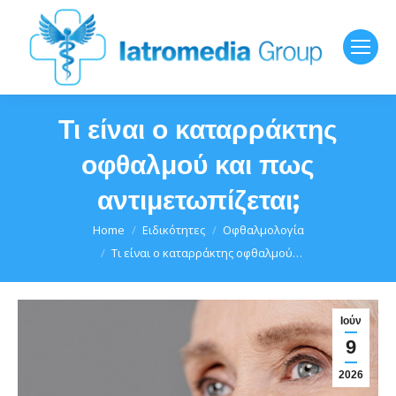
Τι είναι ο καταρράκτης
οφθαλμού και πως
αντιμετωπίζεται;
You are here:
Home
Ειδικότητες
Οφθαλμολογία
Τι είναι ο καταρράκτης οφθαλμού…
Ιούν
9
2026