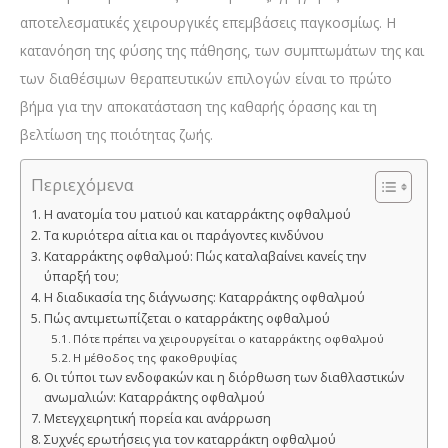
αποτελεσματικές χειρουργικές επεμβάσεις παγκοσμίως. Η
κατανόηση της φύσης της πάθησης, των συμπτωμάτων της και
των διαθέσιμων θεραπευτικών επιλογών είναι το πρώτο
βήμα για την αποκατάσταση της καθαρής όρασης και τη
βελτίωση της ποιότητας ζωής.
Περιεχόμενα
Η ανατομία του ματιού και καταρράκτης οφθαλμού
Τα κυριότερα αίτια και οι παράγοντες κινδύνου
Καταρράκτης οφθαλμού: Πώς καταλαβαίνει κανείς την
ύπαρξή του;
Η διαδικασία της διάγνωσης: Καταρράκτης οφθαλμού
Πώς αντιμετωπίζεται ο καταρράκτης οφθαλμού
Πότε πρέπει να χειρουργείται ο καταρράκτης οφθαλμού
Η μέθοδος της φακοθρυψίας
Οι τύποι των ενδοφακών και η διόρθωση των διαθλαστικών
ανωμαλιών: Καταρράκτης οφθαλμού
Μετεγχειρητική πορεία και ανάρρωση
Συχνές ερωτήσεις για τον καταρράκτη οφθαλμού