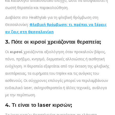
και κατάλληλο απεικονιστικό έλεγχο, ώστε να αποφασιστεί η
σωστή θεραπεία και παρακολούθηση.
Διαβάστε στο Healthylab για τη φλεβική θρόμβωση στη
Θεσσαλονίκη:
Φλεβική θρόμβωση: τι πρέπει να ξέρεις
αν ζεις στη Θεσσαλονίκη
3. Πότε οι κιρσοί χρειάζονται θεραπεία;
Οι
κιρσοί
χρειάζονται αξιολόγηση όταν προκαλούν βάρος,
πόνο, πρήξιμο, κνησμό, δερματικές αλλοιώσεις ή αισθητική
ενόχληση. Η θεραπεία εξαρτάται από την έκταση της φλεβικής
ανεπάρκειας, τα ευρήματα του triplex και τις ανάγκες του
ασθενούς. Οι σύγχρονες επιλογές μπορεί να περιλαμβάνουν
ενδαυλικό laser, σκληροθεραπεία ή άλλες τεχνικές, ανάλογα
με την περίπτωση.
4. Τι είναι το laser κιρσών;
Το laser κιρσών Θεσσαλονίκη αναφέρεται σε ελάχιστα