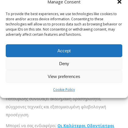
Manage Consent
την Ιατρική Σχολή του Πανεπιστημίου της Μπολόνια και
ολοκλήρωσε μεταπτυχιακές σπουδές στην Ενδαγγειακή
To provide the best experiences, we use technologies like cookies to
Χειρουργική μέσω διακρατικού προγράμματος των
store and/or access device information. Consenting to these
technologies will allow us to process data such as browsing behavior or
Πανεπιστημίων Milano-Bicocca και Αθηνών. Εκπαιδεύτηκε σε
unique IDs on this site. Not consenting or withdrawing consent, may
adversely affect certain features and functions.
όλο το φάσμα της αγγειοχειρουργικής, από την ανοικτή έως
τη σύγχρονη ενδαγγειακή χειρουργική, ενώ διαθέτει εμπειρία
σε ανευρυσματική νόσο, νόσο καρωτίδων, περιφερική
Accept
αρτηριοπάθεια και αγγειακές προσπελάσεις. Έχει
Deny
μετεκπαιδευτεί στη Νυρεμβέργη και διαθέτει πιστοποίηση
από τη Γερμανική Εταιρεία Φλεβολογίας για σκληροθεραπεία,
View preferences
με έμφαση και στο αισθητικό αποτέλεσμα. Για όσους
Cookie Policy
αναζητούν κορυφαίοι αγγειοχειρουργοί Θεσσαλονίκη, ο κ.
Ποτουρίδης συνδυάζει ακαδημαϊκή δραστηριότητα,
σύγχρονες τεχνικές και εξατομικευμένη φλεβολογική
προσέγγιση.
Μπορεί να σας ενδιαφέρει:
Οι Καλύτεροι Οδοντίατροι