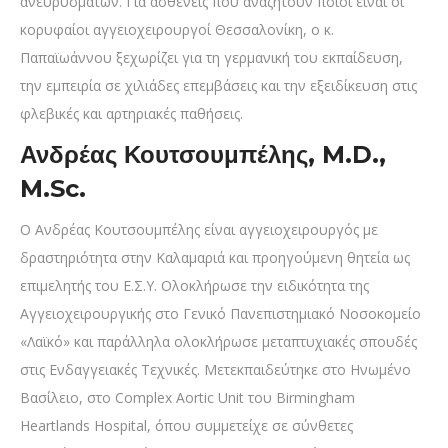
ανευρυσμάτων. Για ασθενείς που αναζητούν ποιοι είναι οι
κορυφαίοι αγγειοχειρουργοί Θεσσαλονίκη, ο κ.
Παπαϊωάννου ξεχωρίζει για τη γερμανική του εκπαίδευση,
την εμπειρία σε χιλιάδες επεμβάσεις και την εξειδίκευση στις
φλεβικές και αρτηριακές παθήσεις.
Ανδρέας Κουτσουμπέλης, M.D.,
M.Sc.
Ο Ανδρέας Κουτσουμπέλης είναι αγγειοχειρουργός με
δραστηριότητα στην Καλαμαριά και προηγούμενη θητεία ως
επιμελητής του Ε.Σ.Υ. Ολοκλήρωσε την ειδικότητα της
Αγγειοχειρουργικής στο Γενικό Πανεπιστημιακό Νοσοκομείο
«Λαϊκό» και παράλληλα ολοκλήρωσε μεταπτυχιακές σπουδές
στις Ενδαγγειακές Τεχνικές. Μετεκπαιδεύτηκε στο Ηνωμένο
Βασίλειο, στο Complex Aortic Unit του Birmingham
Heartlands Hospital, όπου συμμετείχε σε σύνθετες