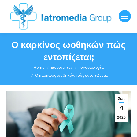
Ο καρκίνος ωοθηκών πώς
εντοπίζεται;
You are here:
Home
Ειδικότητες
Γυναικολογία
Ο καρκίνος ωοθηκών πώς εντοπίζεται;
Σεπ
4
2025