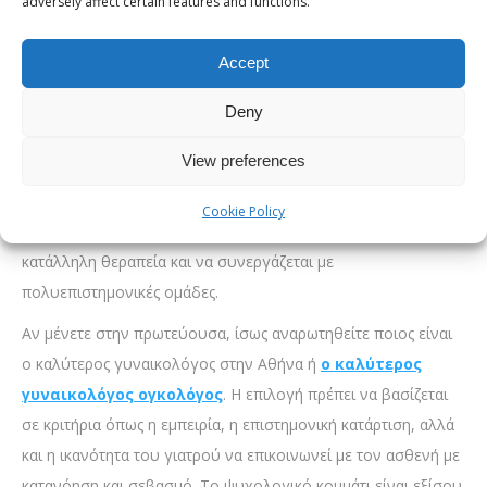
adversely affect certain features and functions.
Η σημασία της επιλογής εξειδικευμένου
Accept
ιατρού
Όταν υπάρχει υποψία ή διάγνωση καρκίνου των ωοθηκών,
Deny
είναι κρίσιμο να απευθυνθεί η ασθενής σε έμπειρο και
View preferences
εξειδικευμένο γιατρό. Ο
γυναικολόγος ογκολόγος
έχει την
κατάλληλη εκπαίδευση ώστε να χειρίζεται τις περίπλοκες
Cookie Policy
περιπτώσεις γυναικολογικών καρκίνων, να επιλέγει την
κατάλληλη θεραπεία και να συνεργάζεται με
πολυεπιστημονικές ομάδες.
Αν μένετε στην πρωτεύουσα, ίσως αναρωτηθείτε ποιος είναι
ο καλύτερος γυναικολόγος στην Αθήνα ή
ο καλύτερος
γυναικολόγος ογκολόγος
. Η επιλογή πρέπει να βασίζεται
σε κριτήρια όπως η εμπειρία, η επιστημονική κατάρτιση, αλλά
και η ικανότητα του γιατρού να επικοινωνεί με τον ασθενή με
κατανόηση και σεβασμό. Το ψυχολογικό κομμάτι είναι εξίσου