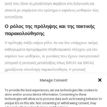
αυτή που δίνει τη μεγαλύτερη ακρίβεια στη διάγνωση και
απαντά με σαφήνεια στο ερώτημα ο καρκίνος ωοθηκών πώς
εντοπίζεται.
Ο ρόλος της πρόληψης και της τακτικής
παρακολούθησης
Η πρόληψη παίζει καίριο ρόλο. Αν και δεν υπάρχουν ακόμη
καθιερωμένα προγράμματα πληθυσμιακού ελέγχου για τον
καρκίνο των ωοθηκών, οι γυναίκες που έχουν οικογενειακό
ιστορικό ή γενετικές μεταλλάξεις όπως BRCA1 και BRCA2
χρειάζονται στενότερη παρακολούθηση. Η γενετική
συμβουλευτική και οι προληπτικές εξετάσεις μπορούν να
Manage Consent
μειώσουν σημαντικά τον κίνδυνο ή να οδηγήσουν σε πιο
έγκαιρη διάγνωση.
To provide the best experiences, we use technologies like cookies to
store and/or access device information. Consenting to these
Μπορεί να σας ενδιαφέρει:
Ποιος είναι ο καλύτερος
technologies will allow us to process data such as browsing behavior or
unique IDs on this site. Not consenting or withdrawing consent, may
γυναικολόγος στην Αθήνα;