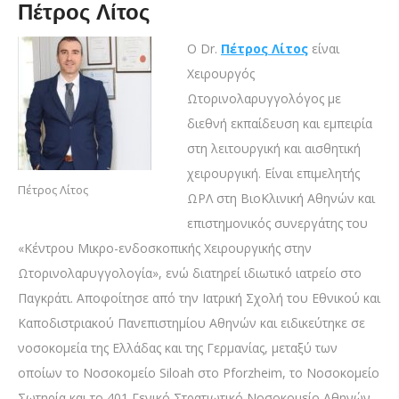
Πέτρος Λίτος
Ο Dr.
Πέτρος Λίτος
είναι
Χειρουργός
Ωτορινολαρυγγολόγος με
διεθνή εκπαίδευση και εμπειρία
στη λειτουργική και αισθητική
χειρουργική. Είναι επιμελητής
Πέτρος Λίτος
ΩΡΛ στη ΒιοΚλινική Αθηνών και
επιστημονικός συνεργάτης του
«Κέντρου Μικρο-ενδοσκοπικής Χειρουργικής στην
Ωτορινολαρυγγολογία», ενώ διατηρεί ιδιωτικό ιατρείο στο
Παγκράτι. Αποφοίτησε από την Ιατρική Σχολή του Εθνικού και
Καποδιστριακού Πανεπιστημίου Αθηνών και ειδικεύτηκε σε
νοσοκομεία της Ελλάδας και της Γερμανίας, μεταξύ των
οποίων το Νοσοκομείο Siloah στο Pforzheim, το Νοσοκομείο
Σωτηρία και το 401 Γενικό Στρατιωτικό Νοσοκομείο Αθηνών.