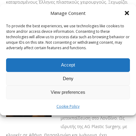
καταρτισμένους Έλληνες πλαστικούς χειρουργούς. Ξεχωρίζει
για τη φυσικότητα των αποτελεσμάτων και την προσήλωσή
Manage Consent
του στην ασφάλεια και την ποιότητα.
To provide the best experiences, we use technologies like cookies to
Σας ενδιαφέρει σίγουρα:
Γιατρός για ωτοπλαστική:
store and/or access device information. Consenting to these
technologies will allow us to process data such as browsing behavior or
Ποιος είναι ο καταλληλότερος για να επιλέξω;
unique IDs on this site. Not consenting or withdrawing consent, may
adversely affect certain features and functions.
Αριστομένης Γιαννόπουλος
Accept
Ο Δρ.
Αριστομένης
Deny
Γιαννόπουλος
είναι ένας από
View preferences
τους πλέον αναγνωρίσιμους
πλαστικούς χειρουργούς στην
Cookie Policy
Ελλάδα, με πολυετή εμπειρία και
μετεκπαίδευση στο Λονδίνο. Ως
ιδρυτής της AG Plastic Surgery, με
κλινικές σε Αθήνα, Θεσσαλονίκη και Ιωάννινα, έχει