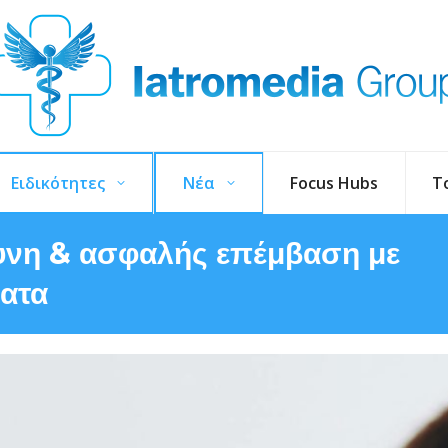
Ειδικότητες
Νέα
Focus Hubs
T
υνη & ασφαλής επέμβαση με
ατα