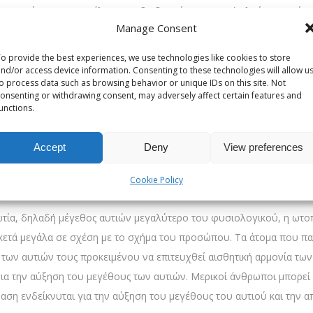
. Ταυτόχρονα, η εκτέλεση της διαδικασίας σε νεαρή ηλικία μπορεί ν
Manage Consent
ρφίες των αυτιών. Σε ασθενείς παιδικής ηλικίας η επέμβαση της ωτ
ς.
o provide the best experiences, we use technologies like cookies to store
nd/or access device information. Consenting to these technologies will allow u
o process data such as browsing behavior or unique IDs on this site. Not
onsenting or withdrawing consent, may adversely affect certain features and
πιο κοινή δυσμορφία των πτερυγίων των αυτιών. Σε αυτή την περίπτ
unctions.
σταση αυτή προκύπτει συνήθως εξαιτίας ανωμαλιών στον σχηματισμό 
ου ασκούν επιρροές στην ανάπτυξη του χόνδρου. Τα πεταχτά αυτά 
Accept
Deny
View preferences
αι ψυχολογικής δυσφορίας.
Cookie Policy
στα αυτιά
ωτία, δηλαδή μέγεθος αυτιών μεγαλύτερο του φυσιολογικού, η ωτο
αρκετά μεγάλα σε σχέση με το σχήμα του προσώπου. Τα άτομα που π
των αυτιών τους προκειμένου να επιτευχθεί αισθητική αρμονία των
ια την αύξηση του μεγέθους των αυτιών. Μερικοί άνθρωποι μπορεί 
μβαση ενδείκνυται για την αύξηση του μεγέθους του αυτιού και την 