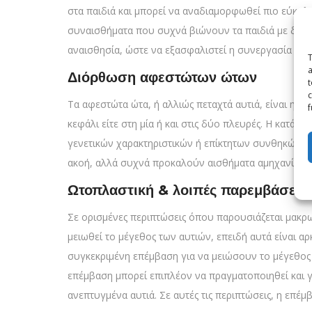
στα παιδιά και μπορεί να αναδιαμορφωθεί πιο εύκολα
συναισθήματα που συχνά βιώνουν τα παιδιά με δυσμο
αναισθησία, ώστε να εξασφαλιστεί η συνεργασία του
T
a
Διόρθωση αφεστώτων ώτων
t
c
Τα αφεστώτα ώτα, ή αλλιώς πεταχτά αυτιά, είναι η 
f
κεφάλι είτε στη μία ή και στις δύο πλευρές. Η κατά
γενετικών χαρακτηριστικών ή επίκτητων συνθηκών π
ακοή, αλλά συχνά προκαλούν αισθήματα αμηχανίας κ
Ωτοπλαστική & λοιπές παρεμβάσεις 
Σε ορισμένες περιπτώσεις όπου παρουσιάζεται μακρ
μειωθεί το μέγεθος των αυτιών, επειδή αυτά είναι 
συγκεκριμένη επέμβαση για να μειώσουν το μέγεθος 
επέμβαση μπορεί επιπλέον να πραγματοποιηθεί και γ
ανεπτυγμένα αυτιά. Σε αυτές τις περιπτώσεις, η επέ