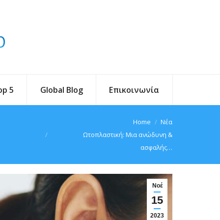
op 5
Global Blog
Επικοινωνία
You are here:
Home
Νέα
Ωτοπλαστική: Μια ανώδυνη &
ασφαλής…
Νοέ
15
2023