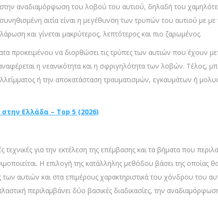
ι στην αναδιαμόρφωση του λοβού του αυτιού, δηλαδή του χαμηλότερ
συνηθισμένη αιτία είναι η μεγέθυνση των τρυπών του αυτιού με μ
αλάρωση και γίνεται μακρύτερος, λεπτότερος και πιο ζαρωμένος.
ατα προκειμένου να διορθώσει τις τρύπες των αυτιών που έχουν με
αναφέρεται η νεανικότητα και η σφριγηλότητα των λοβών. Τέλος, μ
 ελλείμματος ή την αποκατάσταση τραυματισμών, εγκαυμάτων ή μολ
στην Ελλάδα – Top 5 (2026)
τεχνικές για την εκτέλεση της επέμβασης και τα βήματα που περιλ
μοποιείται. Η επιλογή της κατάλληλης μεθόδου βάσει της οποίας θ
 των αυτιών και στα επιμέρους χαρακτηριστικά του χόνδρου του αυτ
πλαστική περιλαμβάνει δύο βασικές διαδικασίες, την αναδιαμόρφω