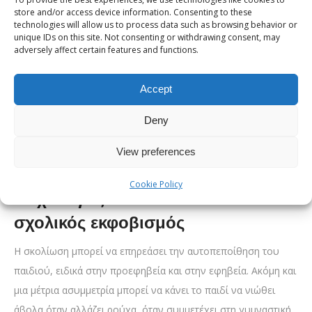
αυτόν, μπορεί να το κάνει με τον δικό του τρόπο. Δεν πρέπει
store and/or access device information. Consenting to these
technologies will allow us to process data such as browsing behavior or
όμως να πιεστεί να εξηγήσει την κατάστασή του δημόσια. Οι
unique IDs on this site. Not consenting or withdrawing consent, may
εκπαιδευτικοί μπορούν να βοηθήσουν προσφέροντας
adversely affect certain features and functions.
πρακτικές λύσεις, όπως δυνατότητα χρήσης ιδιωτικού χώρου,
κατανόηση σε περιόδους προσαρμογής και προσεκτική
Accept
αντιμετώπιση τυχόν πειραγμάτων.
Deny
Διαβάστε εδώ πώς λειτουργεί ο κηδεμόνας σκολίωσης:
Κηδεμόνας σκολίωσης: Πώς λειτουργεί, πόσο
View preferences
φοριέται και τι να περιμένει το παιδί
Cookie Policy
Ψυχολογία, αυτοεικόνα και
σχολικός εκφοβισμός
Η σκολίωση μπορεί να επηρεάσει την αυτοπεποίθηση του
παιδιού, ειδικά στην προεφηβεία και στην εφηβεία. Ακόμη και
μια μέτρια ασυμμετρία μπορεί να κάνει το παιδί να νιώθει
άβολα όταν αλλάζει ρούχα, όταν συμμετέχει στη γυμναστική