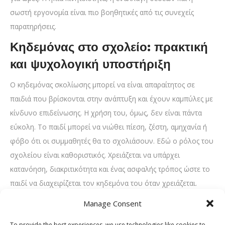
σωστή εργονομία είναι πιο βοηθητικές από τις συνεχείς
παρατηρήσεις.
Κηδεμόνας στο σχολείο: πρακτική
και ψυχολογική υποστήριξη
Ο κηδεμόνας σκολίωσης μπορεί να είναι απαραίτητος σε
παιδιά που βρίσκονται στην ανάπτυξη και έχουν καμπύλες με
κίνδυνο επιδείνωσης. Η χρήση του, όμως, δεν είναι πάντα
εύκολη. Το παιδί μπορεί να νιώθει πίεση, ζέστη, αμηχανία ή
φόβο ότι οι συμμαθητές θα το σχολιάσουν. Εδώ ο ρόλος του
σχολείου είναι καθοριστικός. Χρειάζεται να υπάρχει
κατανόηση, διακριτικότητα και ένας ασφαλής τρόπος ώστε το
παιδί να διαχειρίζεται τον κηδεμόνα του όταν χρειάζεται.
Ο κηδεμόνας σκολίωσης δεν πρέπει να γίνεται αντικείμενο
Manage Consent
σχολιασμού. Αν το παιδί θέλει να μιλήσει σε φίλους του για
To provide the best experiences, we use technologies like cookies to