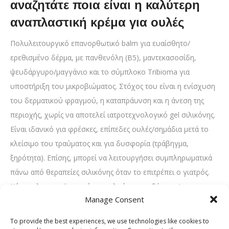
αναζητάτε ποια είναι η καλύτερη
αναπλαστική κρέμα για ουλές
Πολυλειτουργικό επανορθωτικό balm για ευαίσθητο/
ερεθισμένο δέρμα, με πανθενόλη (Β5), μαντεκασοσίδη,
ψευδάργυρο/μαγγάνιο και το σύμπλοκο Tribioma για
υποστήριξη του μικροβιώματος. Στόχος του είναι η ενίσχυση
του δερματικού φραγμού, η καταπράυνση και η άνεση της
περιοχής, χωρίς να αποτελεί ιατροτεχνολογικό gel σιλικόνης.
Είναι ιδανικό για φρέσκες, επίπεδες ουλές/σημάδια μετά το
κλείσιμο του τραύματος και για δυσφορία (τράβηγμα,
ξηρότητα). Επίσης, μπορεί να λειτουργήσει συμπληρωματικά
πάνω από θεραπείες σιλικόνης όταν το επιτρέπει ο γιατρός.
Κύρια πλεονεκτήματα είναι η πλούσια ενυδάτωση/
Manage Consent
καταπράυνση και η ευρεία ανεκτικότητα σε ευαίσθητες
επιδερμίδες· ωστόσο, αν ο στόχος είναι η πρόληψη
To provide the best experiences, we use technologies like cookies to