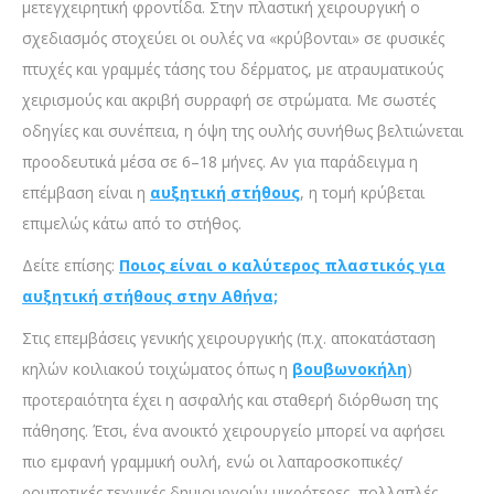
μετεγχειρητική φροντίδα. Στην πλαστική χειρουργική ο
σχεδιασμός στοχεύει οι ουλές να «κρύβονται» σε φυσικές
πτυχές και γραμμές τάσης του δέρματος, με ατραυματικούς
χειρισμούς και ακριβή συρραφή σε στρώματα. Με σωστές
οδηγίες και συνέπεια, η όψη της ουλής συνήθως βελτιώνεται
προοδευτικά μέσα σε 6–18 μήνες. Αν για παράδειγμα η
επέμβαση είναι η
αυξητική στήθους
, η τομή κρύβεται
επιμελώς κάτω από το στήθος.
Δείτε επίσης:
Ποιος είναι ο καλύτερος πλαστικός για
αυξητική στήθους στην Αθήνα;
Στις επεμβάσεις γενικής χειρουργικής (π.χ. αποκατάσταση
κηλών κοιλιακού τοιχώματος όπως η
βουβωνοκήλη
)
προτεραιότητα έχει η ασφαλής και σταθερή διόρθωση της
πάθησης. Έτσι, ένα ανοικτό χειρουργείο μπορεί να αφήσει
πιο εμφανή γραμμική ουλή, ενώ οι λαπαροσκοπικές/
ρομποτικές τεχνικές δημιουργούν μικρότερες, πολλαπλές