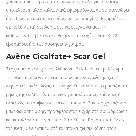
χρησιμοποιείται μόνο του πάνω στην ουλή για βέλτιστο
αποτέλεσμα (άλλα καλλυντικά εφαρμόζονται αφού στεγνώσει
ή σε διαφορετικές ώρες, σύμφωνα με οδηγίες). Εφαρμόζεται
σε πολύ λεπτή στρώση ώστε να στεγνώνει ματ, 1×
καθημερινά—ή 2× σε εκτεθειμένες περιοχές—για ≥8–12
εβδομάδες ή όπως συστήσει ο γιατρός.
Avène Cicalfate+ Scar Gel
Στοχευμένο scar gel της Avène για βελτίωση και μαλάκωμα
της όψης των ουλών μετά από δερματολογικές πράξεις ή
δερματικές αλλοιώσεις· η υφή gel διευκολύνει το μασάζ κατά
μήκος της ουλής. Είναι ιδανικό για πρόσφατες, επίπεδες ή
ελαφρώς υπερυψωμένες ουλές που «τραβάνε» ή χρειάζονται
μαλάκωμα της υφής, προσφέροντας ευχάριστη συμμόρφωση
και καταλληλότητα για ευαίσθητο δέρμα. Παρότι είναι “scar-
focused”, δεν αντικαθιστά τα ιατρικά gel σιλικόνης όταν