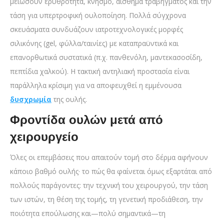
μειώσουν ερυθρότητα, κνησμό, αίσθημα τραβήγματος και την
τάση για υπερτροφική ουλοποίηση. Πολλά σύγχρονα
σκευάσματα συνδυάζουν ιατροτεχνολογικές μορφές
σιλικόνης (gel, φύλλα/ταινίες) με καταπραϋντικά και
επανορθωτικά συστατικά (π.χ. πανθενόλη, μαντεκασοσίδη,
πεπτίδια χαλκού). Η τακτική αντηλιακή προστασία είναι
παράλληλα κρίσιμη για να αποφευχθεί η εμμένουσα
δυσχρωμία
της ουλής.
Φροντίδα ουλών μετά από
χειρουργείο
Όλες οι επεμβάσεις που απαιτούν τομή στο δέρμα αφήνουν
κάποιο βαθμό ουλής· το πώς θα φαίνεται όμως εξαρτάται από
πολλούς παράγοντες: την τεχνική του χειρουργού, την τάση
των ιστών, τη θέση της τομής, τη γενετική προδιάθεση, την
ποιότητα επούλωσης και—πολύ σημαντικά—τη