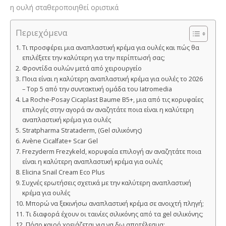
η ουλή σταθεροποιηθεί οριστικά
Περιεχόμενα
Τι προσφέρει μια αναπλαστική κρέμα για ουλές και πώς θα
επιλέξετε την καλύτερη για την περίπτωσή σας;
Φροντίδα ουλών μετά από χειρουργείο
Ποια είναι η καλύτερη αναπλαστική κρέμα για ουλές το 2026
– Top 5 από την συντακτική ομάδα του Iatromedia
La Roche-Posay Cicaplast Baume B5+, μια από τις κορυφαίες
επιλογές στην αγορά αν αναζητάτε ποια είναι η καλύτερη
αναπλαστική κρέμα για ουλές
Stratpharma Strataderm, (Gel σιλικόνης)
Avène Cicalfate+ Scar Gel
Frezyderm Frezykeld, κορυφαία επιλογή αν αναζητάτε ποια
είναι η καλύτερη αναπλαστική κρέμα για ουλές
Elicina Snail Cream Eco Plus
Συχνές ερωτήσεις σχετικά με την καλύτερη αναπλαστική
κρέμα για ουλές
Μπορώ να ξεκινήσω αναπλαστική κρέμα σε ανοιχτή πληγή;
Τι διαφορά έχουν οι ταινίες σιλικόνης από τα gel σιλικόνης;
Πόσο καιρό χρειάζεται για να δω αποτέλεσμα;