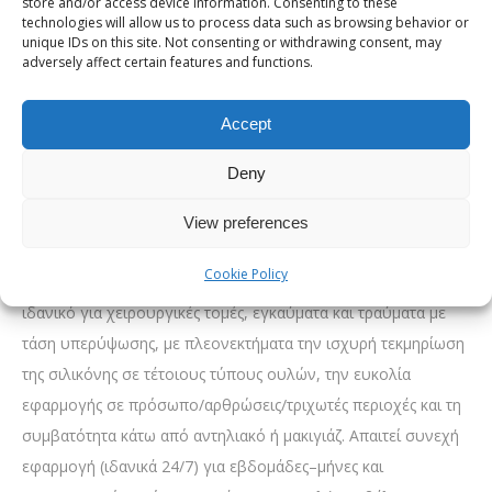
υπερτροφίας, η σιλικόνη παραμένει η πιο στοχευμένη
store and/or access device information. Consenting to these
technologies will allow us to process data such as browsing behavior or
επιλογή. Χρησιμοποιείται σε λεπτή στρώση σε καθαρό,
unique IDs on this site. Not consenting or withdrawing consent, may
κλειστό δέρμα, με πρωινή εφαρμογή αντηλιακού (SPF).
adversely affect certain features and functions.
Stratpharma Strataderm, (Gel
Accept
σιλικόνης)
Deny
Ιατροτεχνολογικό, διαφανές gel σιλικόνης που στεγνώνει
γρήγορα και δημιουργεί ελαστικό φιλμ, ενδείκνυται για
View preferences
πρόληψη και αντιμετώπιση υπερτροφικών ουλών/κηλοειδών
Cookie Policy
και για βελτίωση κνησμού, ερυθρότητας και δυσφορίας. Είναι
ιδανικό για χειρουργικές τομές, εγκαύματα και τραύματα με
τάση υπερύψωσης, με πλεονεκτήματα την ισχυρή τεκμηρίωση
της σιλικόνης σε τέτοιους τύπους ουλών, την ευκολία
εφαρμογής σε πρόσωπο/αρθρώσεις/τριχωτές περιοχές και τη
συμβατότητα κάτω από αντηλιακό ή μακιγιάζ. Απαιτεί συνεχή
εφαρμογή (ιδανικά 24/7) για εβδομάδες–μήνες και