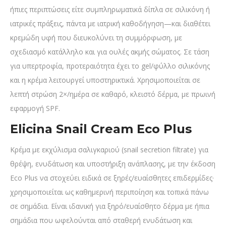
ήπιες περιπτώσεις είτε συμπληρωματικά δίπλα σε σιλικόνη ή
ιατρικές πράξεις, πάντα με ιατρική καθοδήγηση—και διαθέτει
κρεμώδη υφή που διευκολύνει τη συμμόρφωση, με
σχεδιασμό κατάλληλο και για ουλές ακμής σώματος. Σε τάση
για υπερτροφία, προτεραιότητα έχει το gel/φύλλο σιλικόνης
και η κρέμα λειτουργεί υποστηρικτικά. Χρησιμοποιείται σε
λεπτή στρώση 2×/ημέρα σε καθαρό, κλειστό δέρμα, με πρωινή
εφαρμογή SPF.
Elicina Snail Cream Eco Plus
Κρέμα με εκχύλισμα σαλιγκαριού (snail secretion filtrate) για
θρέψη, ενυδάτωση και υποστήριξη ανάπλασης, με την έκδοση
Eco Plus να στοχεύει ειδικά σε ξηρές/ευαίσθητες επιδερμίδες·
χρησιμοποιείται ως καθημερινή περιποίηση και τοπικά πάνω
σε σημάδια. Είναι ιδανική για ξηρό/ευαίσθητο δέρμα με ήπια
σημάδια που ωφελούνται από σταθερή ενυδάτωση και