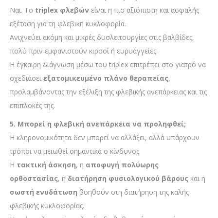
Ναι. Το
triplex φλεβών
είναι η πιο αξιόπιστη και ασφαλής
εξέταση για τη φλεβική κυκλοφορία.
Ανιχνεύει ακόμη και μικρές δυσλειτουργίες στις βαλβίδες,
πολύ πριν εμφανιστούν κιρσοί ή ευρυαγγείες.
Η έγκαιρη διάγνωση μέσω του triplex επιτρέπει στο γιατρό να
σχεδιάσει
εξατομικευμένο πλάνο θεραπείας
,
προλαμβάνοντας την εξέλιξη της φλεβικής ανεπάρκειας και τις
επιπλοκές της.
5. Μπορεί η φλεβική ανεπάρκεια να προληφθεί;
Η κληρονομικότητα δεν μπορεί να αλλάξει, αλλά υπάρχουν
τρόποι να μειωθεί σημαντικά ο κίνδυνος.
Η
τακτική άσκηση
, η
αποφυγή πολύωρης
ορθοστασίας
, η
διατήρηση φυσιολογικού βάρους
και η
σωστή ενυδάτωση
βοηθούν στη διατήρηση της καλής
φλεβικής κυκλοφορίας.