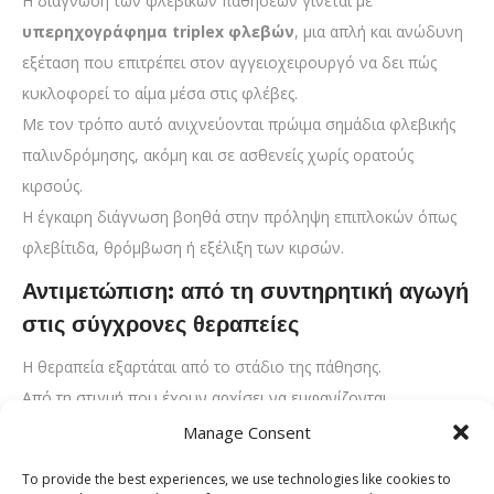
Η διάγνωση των φλεβικών παθήσεων γίνεται με
υπερηχογράφημα triplex φλεβών
, μια απλή και ανώδυνη
εξέταση που επιτρέπει στον αγγειοχειρουργό να δει πώς
κυκλοφορεί το αίμα μέσα στις φλέβες.
Με τον τρόπο αυτό ανιχνεύονται πρώιμα σημάδια φλεβικής
παλινδρόμησης, ακόμη και σε ασθενείς χωρίς ορατούς
κιρσούς.
Η έγκαιρη διάγνωση βοηθά στην πρόληψη επιπλοκών όπως
φλεβίτιδα, θρόμβωση ή εξέλιξη των κιρσών.
Αντιμετώπιση: από τη συντηρητική αγωγή
στις σύγχρονες θεραπείες
Η θεραπεία εξαρτάται από το στάδιο της πάθησης.
Από τη στιγμή που έχουν αρχίσει να εμφανίζονται
συμπτώματα που επηρεάζουν την ποιότητα ζωής,
έχουμε
Manage Consent
ήδη ξεπεράσει τα αρχικά στάδια
.
To provide the best experiences, we use technologies like cookies to