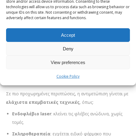
store and/or access device information. Consenting to these
Η φλεβική ανεπάρκεια είναι μια νόσος που
εξελίσσεται
.
technologies will allow us to process data such as browsing behavior or
Όσο περνά ο καιρός, τα συμπτώματα τείνουν να
unique IDs on this site. Not consenting or withdrawing consent, may
adversely affect certain features and functions.
επιδεινώνονται τόσο σε ένταση όσο και σε συχνότητα, ενώ
αυξάνεται και η πιθανότητα σοβαρότερων επιπλοκών, όπως η
Accept
θρόμβωση
, η
κιρσορραγία
ή η
δημιουργία πληγών
.
Στα πιο ήπια στάδια, συνιστώνται απλά μέτρα όπως:
Deny
Ανύψωση των ποδιών
View preferences
Τακτική άσκηση (περπάτημα, κολύμπι)
Cookie Policy
Χρήση καλτσών διαβαθμισμένης συμπίεσης
Σε πιο προχωρημένες περιπτώσεις, η αντιμετώπιση γίνεται με
ελάχιστα επεμβατικές τεχνικές
, όπως:
Ενδοφλέβιο laser
: κλείνει τις φλέβες ανώδυνα, χωρίς
τομές.
Σκληροθεραπεία
: εγχέεται ειδικό φάρμακο που