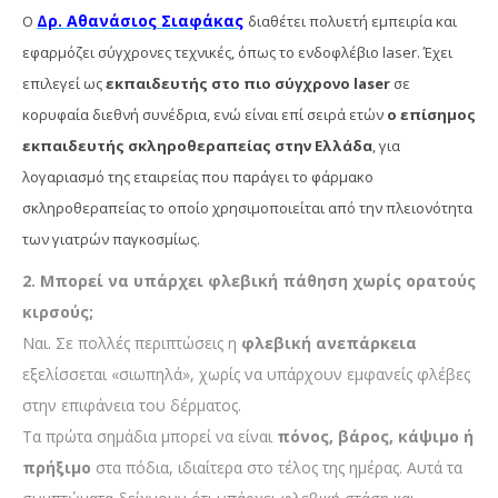
Δρ. Αθανάσιος Σιαφάκας
Ο
διαθέτει πολυετή εμπειρία και
εφαρμόζει σύγχρονες τεχνικές, όπως το ενδοφλέβιο laser. Έχει
επιλεγεί ως
εκπαιδευτής στο πιο σύγχρονο laser
σε
κορυφαία διεθνή συνέδρια, ενώ είναι επί σειρά ετών
ο επίσημος
εκπαιδευτής σκληροθεραπείας στην Ελλάδα
, για
λογαριασμό της εταιρείας που παράγει το φάρμακο
σκληροθεραπείας το οποίο χρησιμοποιείται από την πλειονότητα
των γιατρών παγκοσμίως.
2. Μπορεί να υπάρχει φλεβική πάθηση χωρίς ορατούς
κιρσούς;
Ναι. Σε πολλές περιπτώσεις η
φλεβική ανεπάρκεια
εξελίσσεται «σιωπηλά», χωρίς να υπάρχουν εμφανείς φλέβες
στην επιφάνεια του δέρματος.
Τα πρώτα σημάδια μπορεί να είναι
πόνος, βάρος, κάψιμο ή
πρήξιμο
στα πόδια, ιδιαίτερα στο τέλος της ημέρας. Αυτά τα