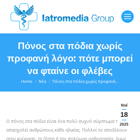
Πόνος στα πόδια χωρίς
προφανή λόγο: πότε μπορεί
να φταίνε οι φλέβες
You are here:
Home
Νέα
Πόνος στα πόδια χωρίς προφανή…
Νοέ
18
Ο πόνος στα πόδια είναι ένα πολύ συχνό σύμπτωμα που
2025
απασχολεί ανθρώπους κάθε ηλικίας. Πολλοί το αποδίδουν
στην κούραση, τη ζέστη ή την πολύωρη ορθοστασία, όμως