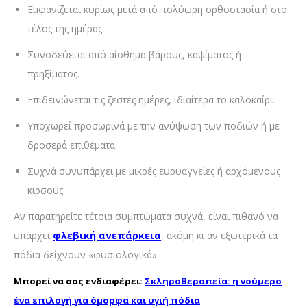
Εμφανίζεται κυρίως μετά από πολύωρη ορθοστασία ή στο
τέλος της ημέρας.
Συνοδεύεται από αίσθημα βάρους, καψίματος ή
πρηξίματος.
Επιδεινώνεται τις ζεστές ημέρες, ιδιαίτερα το καλοκαίρι.
Υποχωρεί προσωρινά με την ανύψωση των ποδιών ή με
δροσερά επιθέματα.
Συχνά συνυπάρχει με μικρές ευρυαγγείες ή αρχόμενους
κιρσούς.
Αν παρατηρείτε τέτοια συμπτώματα συχνά, είναι πιθανό να
υπάρχει
φλεβική ανεπάρκεια
, ακόμη κι αν εξωτερικά τα
πόδια δείχνουν «φυσιολογικά».
Μπορεί να σας ενδιαφέρει:
Σκληροθεραπεία: η νούμερο
ένα επιλογή για όμορφα και υγιή πόδια