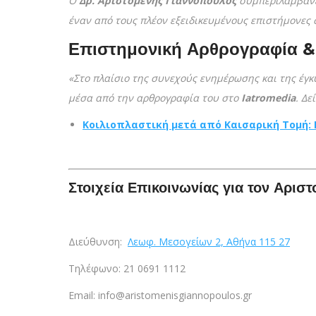
Ο
Δρ. Αριστομένης Γιαννόπουλος
συμπεριλαμβάνε
έναν από τους πλέον εξειδικευμένους επιστήμονες 
Επιστημονική Αρθρογραφία &
«Στο πλαίσιο της συνεχούς ενημέρωσης και της έγ
μέσα από την αρθρογραφία του στο
Iatromedia
. Δ
Κοιλιοπλαστική μετά από Καισαρική Τομή: 
Στοιχεία Επικοινωνίας για τον Αρισ
Διεύθυνση:
Λεωφ. Μεσογείων 2, Αθήνα 115 27
Τηλέφωνο:
21 0691 1112
Email: info@aristomenisgiannopoulos.gr