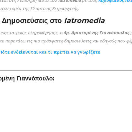
ται στην επίσημη λίστα του
Iatromedia
με τους
Κ
ορυφαίους Πλα
στον τομέα της Πλαστικης Χειρουργικής.
 Δημοσιεύσεις στο
Iatromedia
κυρης ιατρικής πληροφόρησης, ο
Δρ. Αριστομένης Γιαννόπουλος
μ
είτε παρακάτω τις πιο πρόσφατες δημοσιεύσεις και οδηγούς που φ
Πότε ενδείκνυται και τι πρέπει να γνωρίζετε
τομένη Γιαννόπουλο: