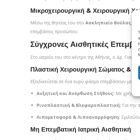
Μικροχειρουργική & Χειρουργική Χε
Μέσω της θητείας του στο
Ασκληπιείο Βούλας
, εμ
επεμβάσεις προσώπου.
T
a
Σύγχρονες Αισθητικές Επεμβά
t
c
f
Στο ιατρείο του στο κέντρο της Αθήνας, ο Δρ. Γιαννό
Πλαστική Χειρουργική Σώματος & 
Εξειδικεύεται σε ένα ευρύ φάσμα επεμβάσεων με έμ
Αυξητική και Ανόρθωση Στήθους:
Με χρήση τ
Ρινοπλαστική & Βλεφαροπλαστική:
Για την 
Λιπομεταφορά & Λιποαναρρόφηση:
Σμιλεύοντ
Μη Επεμβατική Ιατρική Αισθητική