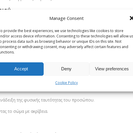
ριού
Manage Consent
βάθυνε στις μικροχειρουργικές τεχνικές, στοιχείο που εγγυάται την 
o provide the best experiences, we use technologies like cookies to store
nd/or access device information. Consenting to these technologies will allow u
σεις & Τεχνολογία Laser
o process data such as browsing behavior or unique IDs on this site. Not
onsenting or withdrawing consent, may adversely affect certain features and
unctions.
πουλος συνδυάζει την καλλιτεχνική αντίληψη με την ιατρική τεχνολο
Προσώπου
Accept
Deny
View preferences
φαση στον επαναπροσδιορισμό του περιγράμματος:
Cookie Policy
ων πιο σύγχρονων ενθεμάτων.
ανάδειξη της φυσικής ταυτότητας του προσώπου.
ας το σώμα με ακρίβεια.