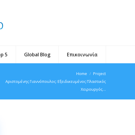
p 5
Global Blog
Επικοινωνία
 are here:
Home
Project
Αριστομένης Γιαννόπουλος: Εξειδικευμένος Πλαστικός
Χειρουργός…