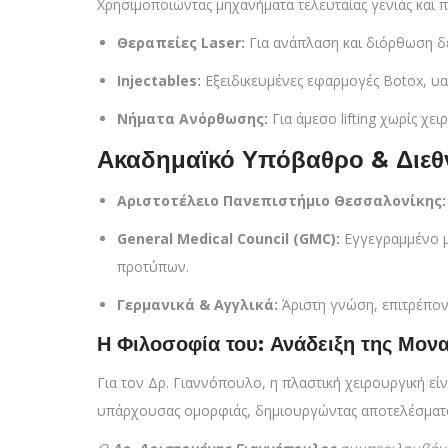
Χρησιμοποιώντας μηχανήματα τελευταίας γενιάς και 
Θεραπείες Laser:
Για ανάπλαση και διόρθωση δ
Injectables:
Εξειδικευμένες εφαρμογές Botox, υα
Νήματα Ανόρθωσης:
Για άμεσο lifting χωρίς χει
Ακαδημαϊκό Υπόβαθρο & Διεθν
Αριστοτέλειο Πανεπιστήμιο Θεσσαλονίκης:
General Medical Council (GMC):
Εγγεγραμμένο μ
προτύπων.
Γερμανικά & Αγγλικά:
Άριστη γνώση, επιτρέπον
Η Φιλοσοφία του: Ανάδειξη της Μονα
Για τον Δρ. Γιαννόπουλο, η πλαστική χειρουργική εί
υπάρχουσας ομορφιάς, δημιουργώντας αποτελέσματα 