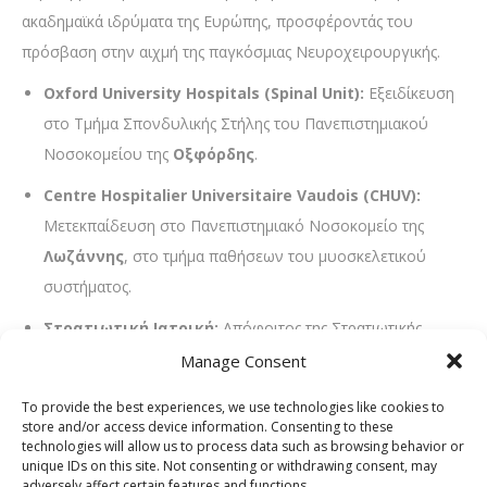
ακαδημαϊκά ιδρύματα της Ευρώπης, προσφέροντάς του
πρόσβαση στην αιχμή της παγκόσμιας Νευροχειρουργικής.
Oxford University Hospitals (Spinal Unit):
Εξειδίκευση
στο Τμήμα Σπονδυλικής Στήλης του Πανεπιστημιακού
Νοσοκομείου της
Οξφόρδης
.
Centre Hospitalier Universitaire Vaudois (CHUV):
Μετεκπαίδευση στο Πανεπιστημιακό Νοσοκομείο της
Λωζάννης
, στο τμήμα παθήσεων του μυοσκελετικού
συστήματος.
Στρατιωτική Ιατρική:
Απόφοιτος της Στρατιωτικής
Σχολής Αξιωματικών Σωμάτων (ΣΣΑΣ) και του
Manage Consent
Αριστοτελείου Πανεπιστημίου Θεσσαλονίκης
.
To provide the best experiences, we use technologies like cookies to
store and/or access device information. Consenting to these
Σύγχρονη Αντιμετώπιση Παθήσεων
technologies will allow us to process data such as browsing behavior or
Σπονδυλικής Στήλης
unique IDs on this site. Not consenting or withdrawing consent, may
adversely affect certain features and functions.