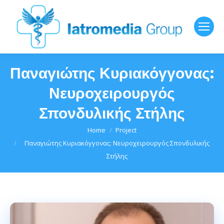
Παναγιώτης Κυριακόγγονας:
Νευροχειρουργός
Σπονδυλικής Στήλης
You are here:
Home
Project
Παναγιώτης Κυριακόγγονας: Νευροχειρουργός Σπονδυλικής
Στήλης