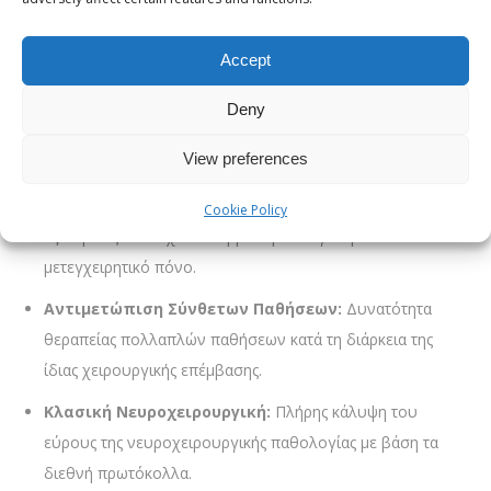
Ο Δρ. Παναγιώτης Κυριακόγγονας εστιάζει στην ολιστική
αξιολόγηση και τη θεραπεία σύνθετων περιστατικών,
Accept
χρησιμοποιώντας τεχνολογία αιχμής για τη διάγνωση και τη
Deny
χειρουργική παρέμβαση.
View preferences
Εξειδικευμένες Χειρουργικές Μέθοδοι
Ελάχιστα Επεμβατική Χειρουργική:
Μέθοδοι που
Cookie Policy
εξασφαλίζουν ταχεία ανάρρωση και λιγότερο
μετεγχειρητικό πόνο.
Αντιμετώπιση Σύνθετων Παθήσεων:
Δυνατότητα
θεραπείας πολλαπλών παθήσεων κατά τη διάρκεια της
ίδιας χειρουργικής επέμβασης.
Κλασική Νευροχειρουργική:
Πλήρης κάλυψη του
εύρους της νευροχειρουργικής παθολογίας με βάση τα
διεθνή πρωτόκολλα.