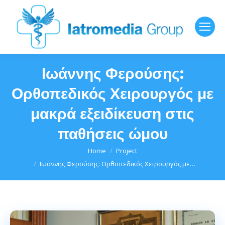
Ιωάννης Φερούσης:
Ορθοπεδικός Χειρουργός με
μακρά εξειδίκευση στις
παθήσεις ώμου
You are here:
Home
Project
Ιωάννης Φερούσης: Ορθοπεδικός Χειρουργός με…