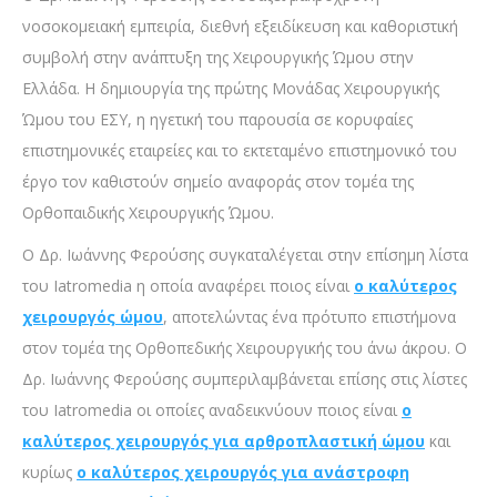
νοσοκομειακή εμπειρία, διεθνή εξειδίκευση και καθοριστική
συμβολή στην ανάπτυξη της Χειρουργικής Ώμου στην
Ελλάδα. Η δημιουργία της πρώτης Μονάδας Χειρουργικής
Ώμου του ΕΣΥ, η ηγετική του παρουσία σε κορυφαίες
επιστημονικές εταιρείες και το εκτεταμένο επιστημονικό του
έργο τον καθιστούν σημείο αναφοράς στον τομέα της
Ορθοπαιδικής Χειρουργικής Ώμου.
Ο Δρ. Ιωάννης Φερούσης συγκαταλέγεται στην επίσημη λίστα
του Iatromedia η οποία αναφέρει ποιος είναι
ο καλύτερος
χειρουργός ώμου
, αποτελώντας ένα πρότυπο επιστήμονα
στον τομέα της Ορθοπεδικής Χειρουργικής του άνω άκρου. Ο
Δρ. Ιωάννης Φερούσης συμπεριλαμβάνεται επίσης στις λίστες
του Iatromedia οι οποίες αναδεικνύουν ποιος είναι
ο
καλύτερος χειρουργός για αρθροπλαστική ώμου
και
κυρίως
ο καλύτερος χειρουργός για ανάστροφη