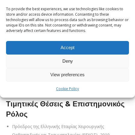
Οργάνωση Μονάδων Αναφοράς
To provide the best experiences, we use technologies like cookies to
Ο Δρ. Ιωάννης Φερούσης ίδρυσε στο Γ.Ν. Ασκληπιείο Βούλας
store and/or access device information. Consenting to these
technologies will allow us to process data such as browsing behavior or
τα πρώτα Ειδικά Εξωτερικά Ιατρεία Χειρουργικής Ώμου και στη
unique IDs on this site. Not consenting or withdrawing consent, may
συνέχεια την πρώτη και μοναδική Μονάδα Χειρουργικής
adversely affect certain features and functions.
Ώμου του ΕΣΥ.
Accept
Διοικητικές Θέσεις
Deny
Τ. Συντονιστής Διευθυντής της Η΄ Ορθοπαιδικής Κλινικής του
Γ.Ν. Ασκληπιείου Βούλας.
View preferences
Διευθυντής της Ειδικής Ορθοπαιδικής Κλινικής Χειρουργικής
Cookie Policy
Ώμου του Metropolitan Hospital.
Τιμητικές Θέσεις & Επιστημονικός
Ρόλος
Πρόεδρος της Ελληνικής Εταιρίας Χειρουργικής
Ορθοπαιδικής και Τραυματολογίας (ΕΕΧΟΤ), 2010.