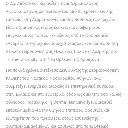
Ο Δρ. Απόστολος Καραλέξης είναι Δερματολόγος –
Αφροδισιολόγος με περισσότερα από 25 χρόνια κλινικής
εμπειρίας στη Δερματολογία και στις παθήσεις των τριχών.
Είναι στρατιωτικός ιατρός και έχει διαγράψει μακρά
επαγγελματική πορεία, ξεκινώντας από το Νοσοκομείο
«Ανδρέας Συγγρός» και συνεχίζοντας με μετεκπαίδευση στη
Δερματοχειρουργική στις Ηνωμένες Πολιτείες Αμερικής, στο
Tulane University, στη Νέα Ορλεάνη της Λουιζιάνα.
Για πολλά χρόνια διετέλεσε Διευθυντής της Δερματολογικής
Κλινικής του Ναυτικού Νοσοκομείου Αθηνών, ενώ
συμμετέχει ενεργά και διαρκώς σε επιστημονικά συνέδρια
στην Ελλάδα και στο εξωτερικό, τόσο ως ομιλητής όσο και ως
σύνεδρος. Παράλληλα, η Derma Hair Clinic έχει διακριθεί
επανειλημμένα για την υψηλού επιπέδου φροντίδα και
εξυπηρέτηση που προσφέρει στους ασθενείς της,
συμπεριλαμβανομένων και ασθενών από το εξωτερικό.