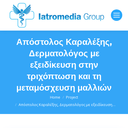
Απόστολος Καραλέξης,
Δερματολόγος με
εξειδίκευση στην
τριχόπτωση και τη
μεταμόσχευση μαλλιών
You are here:
Home
Project
Απόστολος Καραλέξης, Δερματολόγος με εξειδίκευση…