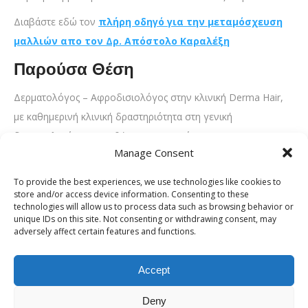
Διαβάστε εδώ τον
πλήρη οδηγό για την μεταμόσχευση
μαλλιών απο τον Δρ. Απόστολο Καραλέξη
Παρούσα Θέση
Δερματολόγος – Αφροδισιολόγος στην κλινική Derma Hair,
με καθημερινή κλινική δραστηριότητα στη γενική
δερματολογία, στις παθήσεις των τριχών, στη
Manage Consent
δερματοχειρουργική και στη μεταμόσχευση μαλλιών.
Ακαδημαϊκοί Τίτλοι & Εκπαίδευση
To provide the best experiences, we use technologies like cookies to
store and/or access device information. Consenting to these
technologies will allow us to process data such as browsing behavior or
Στρατιωτικός Ιατρός.
unique IDs on this site. Not consenting or withdrawing consent, may
Κλινική πορεία με αφετηρία το Νοσοκομείο «Ανδρέας
adversely affect certain features and functions.
Συγγρός».
Μετεκπαίδευση στη Δερματοχειρουργική στο
Tulane
Accept
University
, New Orleans, Louisiana, ΗΠΑ.
Deny