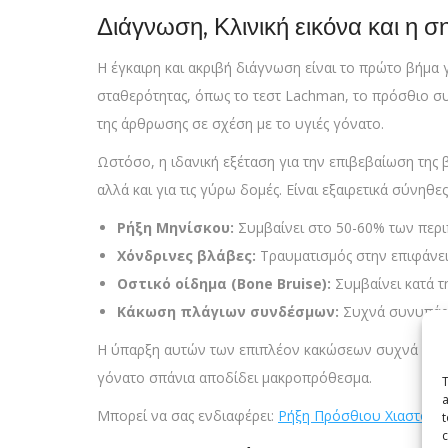
Διάγνωση, Κλινική εικόνα και η 
Η έγκαιρη και ακριβή διάγνωση είναι το πρώτο βήμα 
σταθερότητας, όπως το τεστ Lachman, το πρόσθιο συρ
της άρθρωσης σε σχέση με το υγιές γόνατο.
Ωστόσο, η ιδανική εξέταση για την επιβεβαίωση της 
αλλά και για τις γύρω δομές. Είναι εξαιρετικά σύνη
Ρήξη Μηνίσκου:
Συμβαίνει στο 50-60% των περ
Χόνδρινες βλάβες:
Τραυματισμός στην επιφάνει
Οστικό οίδημα (Bone Bruise):
Συμβαίνει κατά τ
Κάκωση πλάγιων συνδέσμων:
Συχνά συνυπάρχ
Η ύπαρξη αυτών των επιπλέον κακώσεων συχνά γέρνε
γόνατο σπάνια αποδίδει μακροπρόθεσμα.
T
a
Μπορεί να σας ενδιαφέρει:
Ρήξη Πρόσθιου Χιαστού Τε
t
c