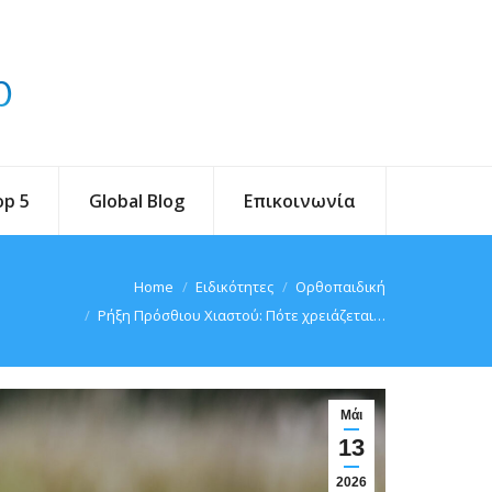
op 5
Global Blog
Επικοινωνία
Home
Ειδικότητες
Ορθοπαιδική
Ρήξη Πρόσθιου Χιαστού: Πότε χρειάζεται…
Μάι
13
2026