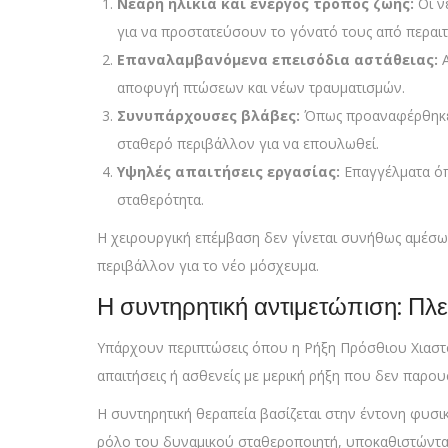
Νεαρή ηλικία και ενεργός τρόπος ζωής:
Οι ν
για να προστατεύσουν το γόνατό τους από περαι
Επαναλαμβανόμενα επεισόδια αστάθειας:
Α
αποφυγή πτώσεων και νέων τραυματισμών.
Συνυπάρχουσες βλάβες:
Όπως προαναφέρθηκε, 
σταθερό περιβάλλον για να επουλωθεί.
Υψηλές απαιτήσεις εργασίας:
Επαγγέλματα όπ
σταθερότητα.
Η χειρουργική επέμβαση δεν γίνεται συνήθως αμέσως
περιβάλλον για το νέο μόσχευμα.
Η συντηρητική αντιμετώπιση: Πλε
Υπάρχουν περιπτώσεις όπου η Ρήξη Πρόσθιου Χιαστού
απαιτήσεις ή ασθενείς με μερική ρήξη που δεν παρουσ
Η συντηρητική θεραπεία βασίζεται στην έντονη φυσ
ρόλο του δυναμικού σταθεροποιητή, υποκαθιστώντας