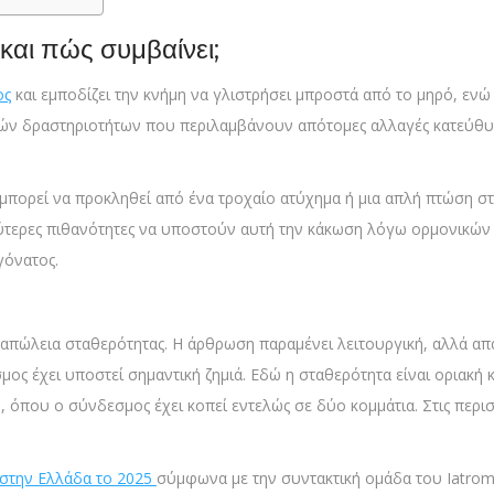
 και πώς συμβαίνει;
ος
και εμποδίζει την κνήμη να γλιστρήσει μπροστά από το μηρό, εν
κών δραστηριοτήτων που περιλαμβάνουν απότομες αλλαγές κατεύθυ
μπορεί να προκληθεί από ένα τροχαίο ατύχημα ή μια απλή πτώση στη
αλύτερες πιθανότητες να υποστούν αυτή την κάκωση λόγω ορμονικών
γόνατος.
απώλεια σταθερότητας. Η άρθρωση παραμένει λειτουργική, αλλά απα
ς έχει υποστεί σημαντική ζημιά. Εδώ η σταθερότητα είναι οριακή κ
όπου ο σύνδεσμος έχει κοπεί εντελώς σε δύο κομμάτια. Στις περι
 στην Ελλάδα το 2025
σύμφωνα με την συντακτική ομάδα του Iatrom