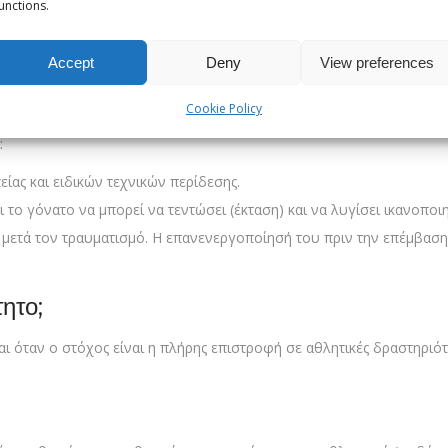
είο (Pre-hab)
unctions.
 δίνει τεράστια έμφαση στην περίοδο πριν από την επέμβαση, γνωσ
Accept
Deny
View preferences
έρα του τραυματισμού. Αυτό είναι ένα συχνό λάθος. Το χειρουργεί
ίνδυνο αρθροΐνωσης (μόνιμης δυσκαμψίας).
Cookie Policy
:
ας και ειδικών τεχνικών περίδεσης.
 το γόνατο να μπορεί να τεντώσει (έκταση) και να λυγίσει ικανοποιη
μετά τον τραυματισμό. Η επανενεργοποίησή του πριν την επέμβαση 
τητο;
 όταν ο στόχος είναι η πλήρης επιστροφή σε αθλητικές δραστηριότη