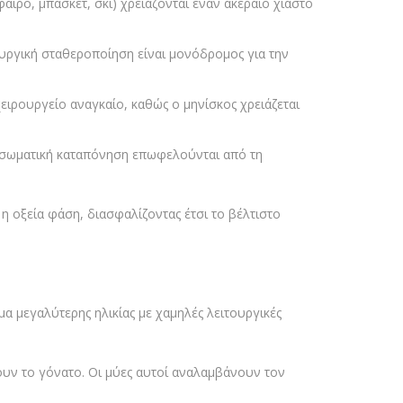
ιρο, μπάσκετ, σκι) χρειάζονται έναν ακέραιο χιαστό
ουργική σταθεροποίηση είναι μονόδρομος για την
ιρουργείο αναγκαίο, καθώς ο μηνίσκος χρειάζεται
 σωματική καταπόνηση επωφελούνται από τη
η οξεία φάση, διασφαλίζοντας έτσι το βέλτιστο
α μεγαλύτερης ηλικίας με χαμηλές λειτουργικές
υν το γόνατο. Οι μύες αυτοί αναλαμβάνουν τον