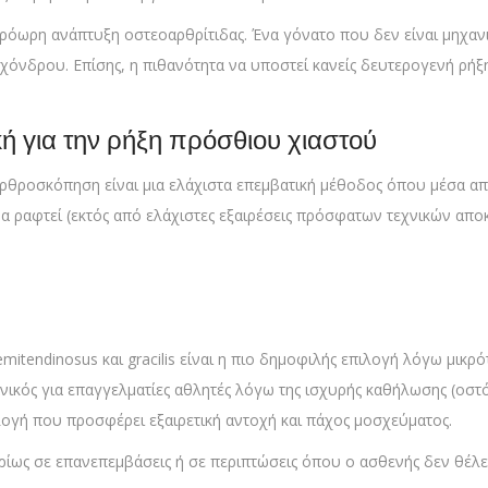
πρόωρη ανάπτυξη οστεοαρθρίτιδας. Ένα γόνατο που δεν είναι μηχανι
χόνδρου. Επίσης, η πιθανότητα να υποστεί κανείς δευτερογενή ρήξ
 για την ρήξη πρόσθιου χιαστού
θροσκόπηση είναι μια ελάχιστα επεμβατική μέθοδος όπου μέσα από μ
α ραφτεί (εκτός από ελάχιστες εξαιρέσεις πρόσφατων τεχνικών αποκ
mitendinosus και gracilis είναι η πιο δημοφιλής επιλογή λόγω μικρό
νικός για επαγγελματίες αθλητές λόγω της ισχυρής καθήλωσης (οστό
γή που προσφέρει εξαιρετική αντοχή και πάχος μοσχεύματος.
ρίως σε επανεπεμβάσεις ή σε περιπτώσεις όπου ο ασθενής δεν θέλει