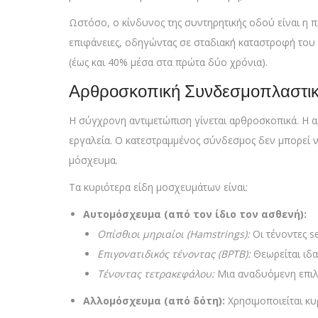
Ωστόσο, ο κίνδυνος της συντηρητικής οδού είναι η 
επιφάνειες, οδηγώντας σε σταδιακή καταστροφή του 
(έως και 40% μέσα στα πρώτα δύο χρόνια).
Αρθροσκοπική Συνδεσμοπλαστική
Η σύγχρονη αντιμετώπιση γίνεται αρθροσκοπικά. Η αρ
εργαλεία. Ο κατεστραμμένος σύνδεσμος δεν μπορεί ν
μόσχευμα.
Τα κυριότερα είδη μοσχευμάτων είναι:
Αυτομόσχευμα (από τον ίδιο τον ασθενή):
Οπίσθιοι μηριαίοι (Hamstrings):
Οι τένοντες se
Επιγονατιδικός τένοντας (BPTB):
Θεωρείται ιδα
Τένοντας τετρακεφάλου:
Μια αναδυόμενη επιλο
Αλλομόσχευμα (από δότη):
Χρησιμοποιείται κυ