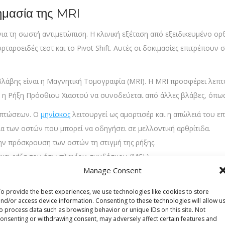
σημασία της MRI
για τη σωστή αντιμετώπιση. Η κλινική εξέταση από εξειδικευμένο ορ
ταροειδές τεστ και το Pivot Shift. Αυτές οι δοκιμασίες επιτρέπουν
βλάβης είναι η Μαγνητική Τομογραφία (MRI). Η MRI προσφέρει λεπτο
θες η Ρήξη Πρόσθιου Χιαστού να συνοδεύεται από άλλες βλάβες, όπως
ιπτώσεων. Ο
μηνίσκος
λειτουργεί ως αμορτισέρ και η απώλειά του επ
α των οστών που μπορεί να οδηγήσει σε μελλοντική αρθρίτιδα.
ην πρόσκρουση των οστών τη στιγμή της ρήξης.
ει ρήξη του έσω πλαγίου συνδέσμου (MCL).
Manage Consent
ι την πλάστιγγα υπέρ της χειρουργικής επέμβασης, καθώς η συντη
o provide the best experiences, we use technologies like cookies to store
nd/or access device information. Consenting to these technologies will allow u
χνική All Inside
o process data such as browsing behavior or unique IDs on this site. Not
onsenting or withdrawing consent, may adversely affect certain features and