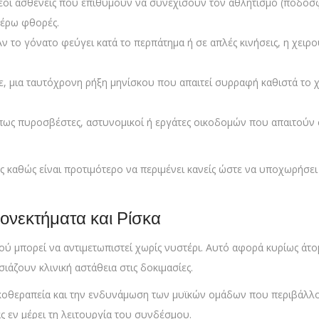
έοι ασθενείς που επιθυμούν να συνεχίσουν τον αθλητισμό (ποδόσφα
τέρω φθορές.
ν το γόνατο φεύγει κατά το περπάτημα ή σε απλές κινήσεις, η χειρ
μια ταυτόχρονη ρήξη μηνίσκου που απαιτεί συρραφή καθιστά το χε
ως πυροσβέστες, αστυνομικοί ή εργάτες οικοδομών που απαιτούν
 καθώς είναι προτιμότερο να περιμένει κανείς ώστε να υποχωρήσει 
ονεκτήματα και Ρίσκα
 μπορεί να αντιμετωπιστεί χωρίς νυστέρι. Αυτό αφορά κυρίως άτομ
ιάζουν κλινική αστάθεια στις δοκιμασίες.
ικοθεραπεία και την ενδυνάμωση των μυϊκών ομάδων που περιβάλλο
 εν μέρει τη λειτουργία του συνδέσμου.