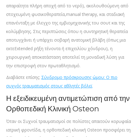
απαραίτητα πλήρη αποχή από το νερό), ακολουθούμενη από
στοχευμένη φυσικοθεραπεία,manual therapy, και σταδιακή
επανένταξη με έλεγχο της εμβιομηχανικής του σουτ και της
κολύμβησης. Στις περιπτώσεις όπου η συντηρητική θεραπεία
αποτυγχάνει ή υπάρχει σοβαρή ανατομική βλάβη (όπως μια
εκτεExtended ρήξη τένοντα ή επιχειλίου χόνδρου), η
χειρουργική αποκατάσταση αποτελεί τη μοναδική λύση για
την επιστροφή στον πρωταθλητισμό.
Διαβάστε επίσης:
Σύνδρομο πρόσκρουσης ώμου: Ο πιο
συχνός τραυματισμός στους αθλητές βόλεϊ
Η εξειδικευμένη αντιμετώπιση από την
Ορθοπεδική Κλινική Osteon
Όταν οι Συχνοί τραυματισμοί σε πολίστες απαιτούν κορυφαία
ιατρική φροντίδα, η ορθοπεδική κλινική Osteon προσφέρει τη