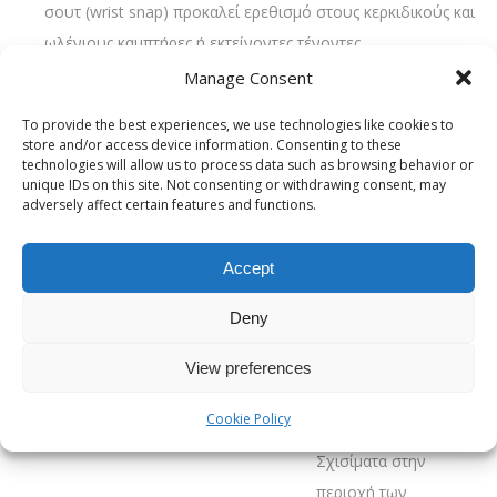
σουτ (wrist snap) προκαλεί ερεθισμό στους κερκιδικούς και
ωλένιους καμπτήρες ή εκτείνοντες τένοντες.
Manage Consent
Τραύματα σε πολίστες: πρόσωπο,
διάσειση και οξεία βία
To provide the best experiences, we use technologies like cookies to
store and/or access device information. Consenting to these
technologies will allow us to process data such as browsing behavior or
Παρά το γεγονός ότι η υδατοσφαίριση διέπεται από
unique IDs on this site. Not consenting or withdrawing consent, may
αυστηρούς κανόνες, η δράση κάτω από το νερό είναι συχνά
adversely affect certain features and functions.
ανεξέλεγκτη. Οι αγκωνιές, οι γροθιές και οι κλωτσιές
(εσκεμμένες ή ακούσιες) αποτελούν μέρος του παιχνιδιού.
Accept
Οι κακώσεις στην περιοχή της κεφαλής και του προσώπου
Deny
χωρίζονται σε:
View preferences
Τύπος
Αίτιο
Συχνές
Τραυματισμού
Πρόκλησης
Εκδηλώσεις
Cookie Policy
Σχισίματα στην
περιοχή των