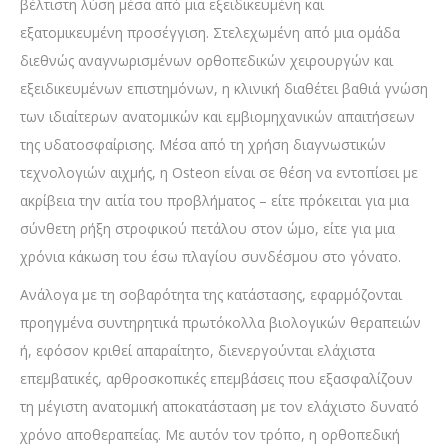
βέλτιστη λύση μέσα από μια εξειδικευμένη και
εξατομικευμένη προσέγγιση. Στελεχωμένη από μια ομάδα
διεθνώς αναγνωρισμένων ορθοπεδικών χειρουργών και
εξειδικευμένων επιστημόνων, η κλινική διαθέτει βαθιά γνώση
των ιδιαίτερων ανατομικών και εμβιομηχανικών απαιτήσεων
της υδατοσφαίρισης. Μέσα από τη χρήση διαγνωστικών
τεχνολογιών αιχμής, η Osteon είναι σε θέση να εντοπίσει με
ακρίβεια την αιτία του προβλήματος – είτε πρόκειται για μια
σύνθετη ρήξη στροφικού πετάλου στον ώμο, είτε για μια
χρόνια κάκωση του έσω πλαγίου συνδέσμου στο γόνατο.
Ανάλογα με τη σοβαρότητα της κατάστασης, εφαρμόζονται
προηγμένα συντηρητικά πρωτόκολλα βιολογικών θεραπειών
ή, εφόσον κριθεί απαραίτητο, διενεργούνται ελάχιστα
επεμβατικές, αρθροσκοπικές επεμβάσεις που εξασφαλίζουν
τη μέγιστη ανατομική αποκατάσταση με τον ελάχιστο δυνατό
χρόνο αποθεραπείας. Με αυτόν τον τρόπο, η ορθοπεδική