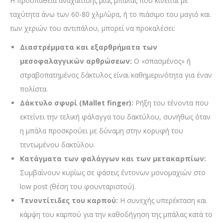
Η προσπάθεια αναχαίτισης μιας μπάλας που κινείται με
ταχύτητα άνω των 60-80 χλμ/ώρα, ή το πιάσιμο του μαγιό και
των χεριών του αντιπάλου, μπορεί να προκαλέσει:
Διαστρέμματα και εξαρθρήματα των
μεσοφαλαγγικών αρθρώσεων:
Ο «σπασμένος» ή
στραβοπατημένος δάκτυλος είναι καθημερινότητα για έναν
πολίστα.
Δάκτυλο σφυρί (Mallet finger):
Ρήξη του τένοντα που
εκτείνει την τελική φάλαγγα του δακτύλου, συνήθως όταν
η μπάλα προσκρούει με δύναμη στην κορυφή του
τεντωμένου δακτύλου.
Κατάγματα των φαλάγγων και των μετακαρπίων:
Συμβαίνουν κυρίως σε φάσεις έντονων μονομαχιών στο
low post (θέση του φουνταριστού).
Τενοντίτιδες του καρπού:
Η συνεχής υπερέκταση και
κάμψη του καρπού για την καθοδήγηση της μπάλας κατά το