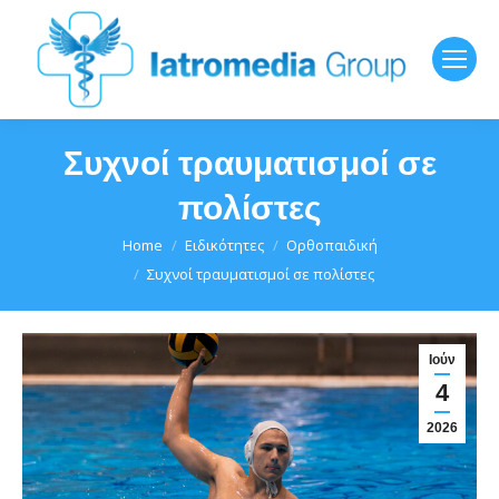
Συχνοί τραυματισμοί σε
πολίστες
You are here:
Home
Ειδικότητες
Ορθοπαιδική
Συχνοί τραυματισμοί σε πολίστες
Ιούν
4
2026