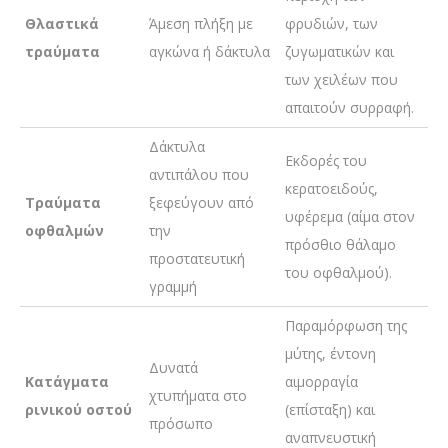
Θλαστικά
Άμεση πλήξη με
φρυδιών, των
τραύματα
αγκώνα ή δάκτυλα
ζυγωματικών και
των χειλέων που
απαιτούν συρραφή.
Δάκτυλα
Εκδορές του
αντιπάλου που
κερατοειδούς,
Τραύματα
ξεφεύγουν από
υφέρεμα (αίμα στον
οφθαλμών
την
πρόσθιο θάλαμο
προστατευτική
του οφθαλμού).
γραμμή
Παραμόρφωση της
μύτης, έντονη
Δυνατά
Κατάγματα
αιμορραγία
χτυπήματα στο
ρινικού οστού
(επίσταξη) και
πρόσωπο
αναπνευστική