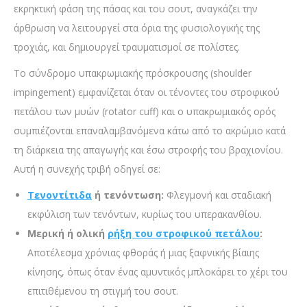
εκρηκτική φάση της πάσας και του σουτ, αναγκάζει την
άρθρωση να λειτουργεί στα όρια της φυσιολογικής της
τροχιάς, και δημιουργεί τραυματισμοί σε πολίστες.
Το σύνδρομο υπακρωμιακής πρόσκρουσης (shoulder
impingement) εμφανίζεται όταν οι τένοντες του στροφικού
πετάλου των μυών (rotator cuff) και ο υπακρωμιακός ορός
συμπιέζονται επαναλαμβανόμενα κάτω από το ακρώμιο κατά
τη διάρκεια της απαγωγής και έσω στροφής του βραχιονίου.
Αυτή η συνεχής τριβή οδηγεί σε:
Τενοντίτιδα
ή τενόντωση:
Φλεγμονή και σταδιακή
εκφύλιση των τενόντων, κυρίως του υπερακανθίου.
Μερική ή ολική
ρήξη του στροφικού πετάλου
:
Αποτέλεσμα χρόνιας φθοράς ή μιας ξαφνικής βίαιης
κίνησης, όπως όταν ένας αμυντικός μπλοκάρει το χέρι του
επιτιθέμενου τη στιγμή του σουτ.