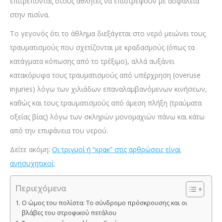
επιτρέποντας στους αθλητές να επιστρέψουν με ασφάλεια
στην πισίνα.
Το γεγονός ότι το άθλημα διεξάγεται στο νερό μειώνει τους
τραυματισμούς που σχετίζονται με κραδασμούς (όπως τα
κατάγματα κόπωσης από το τρέξιμο), αλλά αυξάνει
κατακόρυφα τους τραυματισμούς από υπέρχρηση (overuse
injuries) λόγω των χιλιάδων επαναλαμβανόμενων κινήσεων,
καθώς και τους τραυματισμούς από άμεση πλήξη (τραύματα
οξείας βίας) λόγω των σκληρών μονομαχιών πάνω και κάτω
από την επιφάνεια του νερού.
Δείτε ακόμη:
Οι τριγμοί ή “κρακ” στις αρθρώσεις είναι
ανησυχητικοί;
Περιεχόμενα
Ο ώμος του πολίστα: Το σύνδρομο πρόσκρουσης και οι
βλάβες του στροφικού πετάλου