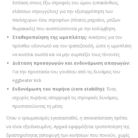
Εστίαση στους έξω στροφείς του ώμου (υπακάνθιος,
ελάσσων στρογγύλος) για την εξισορρόπηση των
πανίσχυρων έσω στροφέων (πλατύς ραχιαίος, μείζων
θωρακικός) που αναπτύσσονται με την κολύμβηση.
Σταθεροποίηση της ωμοπλάτης:
Ασκήσεις για τον
πρόσθιο οδοντωτό και τον τραπεζοειδή, ώστε η ωμοπλάτη
να κινείται σωστά και να μην συμπιέζει τους τένοντες.
Διάταση προσαγωγών και ενδυνάμωση απαγωγών:
Για την προστασία του γονάτου από τις δυνάμεις του
eggbeater kick.
Ενδυνάμωση του πυρήνα (core stability):
Ένας
ισχυρός πυρήνας απορροφά τις στροφικές δυνάμεις,
προστατεύοντας τη μέση.
Όταν ο τραυματισμός εγκατασταθεί, η αποκατάσταση πρέπει
να είναι εξειδικευμένη. Αρχικά εφαρμόζεται τροποποίηση της
δραστηριότητας (αποφυγή των κινήσεων που πονούν, χωρίς