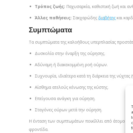
Τρόπος ζωής:
Παχυσαρκία, καθιστική ζωή και αν
Άλλες παθήσεις:
Σακχαρώδης
διαβήτης
και καρδ
Συμπτώματα
Τα συμπτώματα της καλοήθους υπερπλασίας προστάτη
Δυσκολία στην έναρξη της ούρησης.
Αδύναμη ή διακεκομμένη ροή ούρων.
Συχνουρία, ιδιαίτερα κατά τη διάρκεια της νύχτας 
Αίσθημα ατελούς κένωσης της κύστης.
Επείγουσα ανάγκη για ούρηση.
T
Σταγόνες ούρων μετά την ούρηση.
a
t
Η ένταση των συμπτωμάτων ποικίλλει από άτομο σε άτ
c
f
φροντίδα.