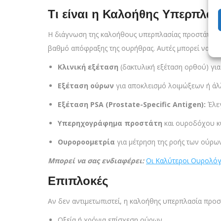
Τι είναι η Καλοήθης Υπερπλα
Η διάγνωση της καλοήθους υπερπλασίας προστάτη πε
βαθμό απόφραξης της ουρήθρας. Αυτές μπορεί να πε
Κλινική εξέταση
(δακτυλική εξέταση ορθού) για
Εξέταση ούρων
για αποκλεισμό λοιμώξεων ή ά
Εξέταση PSA (Prostate-Specific Antigen):
Έλεγ
Υπερηχογράφημα προστάτη
και ουροδόχου κ
Ουροροομετρία
για μέτρηση της ροής των ούρων
Μπορεί να σας ενδιαφέρει:
Οι Καλύτεροι Ουρολόγ
Επιπλοκές
Αν δεν αντιμετωπιστεί, η καλοήθης υπερπλασία προσ
Οξεία ή χρόνια επίσχεση ούρων.