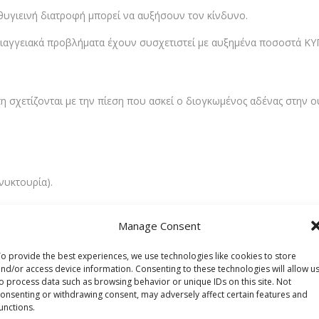
θυγιεινή διατροφή μπορεί να αυξήσουν τον κίνδυνο.
ιαγγειακά προβλήματα έχουν συσχετιστεί με αυξημένα ποσοστά ΚΥ
 σχετίζονται με την πίεση που ασκεί ο διογκωμένος αδένας στην 
(νυκτουρία).
Manage Consent
o provide the best experiences, we use technologies like cookies to store
nd/or access device information. Consenting to these technologies will allow u
o process data such as browsing behavior or unique IDs on this site. Not
ομο. Σε ορισμένες περιπτώσεις, μπορεί να υπάρξει οξεία επίσχεση
onsenting or withdrawing consent, may adversely affect certain features and
unctions.