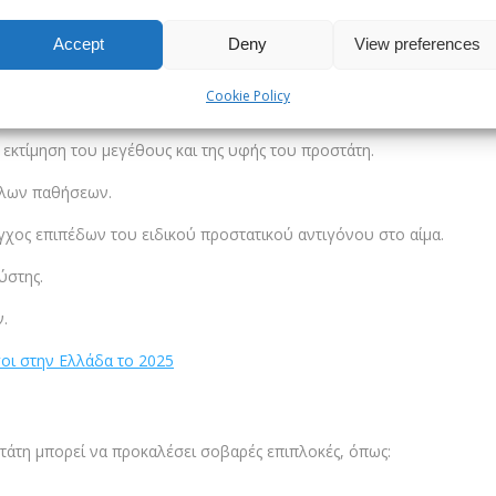
σία Προστάτη: Διάγνωση
Accept
Deny
View preferences
ριλαμβάνει μια σειρά από εξετάσεις που βοηθούν τον ουρολόγο να
Cookie Policy
ριλαμβάνουν:
 εκτίμηση του μεγέθους και της υφής του προστάτη.
λλων παθήσεων.
χος επιπέδων του ειδικού προστατικού αντιγόνου στο αίμα.
ύστης.
.
οι στην Ελλάδα το 2025
τάτη μπορεί να προκαλέσει σοβαρές επιπλοκές, όπως: