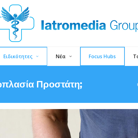
Ειδικότητες
Νέα
Focus Hubs
T
ερπλασία Προστάτη;