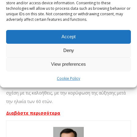
store and/or access device information. Consenting to these
μήνυμα είναι ότι με τα σύγχρονα απεικονιστικά μέσα, η
technologies will allow us to process data such as browsing behavior or
unique IDs on this site. Not consenting or withdrawing consent, may
διάγνωση πλέον γίνεται σε πρωιμότερα στάδια, όπου η
adversely affect certain features and functions.
θεραπεία είναι πιο αποτελεσματική και η πρόγνωση πολύ
καλύτερη. Σε μικρότερες ηλικίες γυναικών, κάτω των 30 ετών,
Accept
οι παθήσεις του μαστού είναι συνήθως καλοήθεις (κύστεις,
ινοαδενώματα, μαστίτιδες). Στην ηλικιακή ομάδα των 30- 40
Deny
ετών η συχνότητα των κακοηθών παθήσεων έχει αυξηθεί σε
View preferences
σχέση με το παρελθόν, παραμένει όμως σπάνια η διάγνωση
του καρκίνου του μαστού. Από την ηλικία των 45 ετών και
Cookie Policy
άνω, η συχνότητα των κακοηθών παθήσεων αυξάνει σε
σχέση με τις καλοήθεις, με την κορύφωση της αύξησης μετά
την ηλικία των 60 ετών.
Διαβάστε περισσότερα