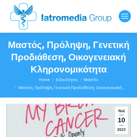
Μαστός, Πρόληψη, Γενετική
Προδιάθεση, Οικογενειακή
Κληρονομικότητα
You are here:
Home
Ειδικότητες
Μαστός
Μαστός, Πρόληψη, Γενετική Προδιάθεση, Οικογενειακή…
Νοέ
10
2023