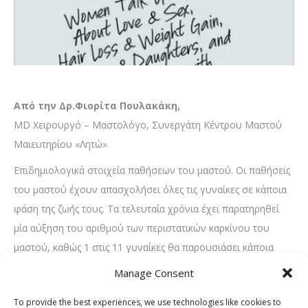
Από την Δρ.Φιορίτα Πουλακάκη,
MD Χειρουργό – Μαστολόγο, Συνεργάτη Κέντρου Μαστού
Μαιευτηρίου «Λητώ»
Επιδημιολογικά στοιχεία παθήσεων του μαστού. Οι παθήσεις
του μαστού έχουν απασχολήσει όλες τις γυναίκες σε κάποια
φάση της ζωής τους. Τα τελευταία χρόνια έχει παρατηρηθεί
μία αύξηση του αριθμού των περιστατικών καρκίνου του
μαστού, καθώς 1 στις 11 γυναίκες θα παρουσιάσει κάποια
στιγμή στη ζωή της τη νόσο. Ο αριθμός των νέων
Manage Consent
περιστατικών που παρουσίασαν καρκίνο του μαστού στη
To provide the best experiences, we use technologies like cookies to
χώρα μας τη χρονιά που πέρασε ήταν 4500. Το ευοίωνο