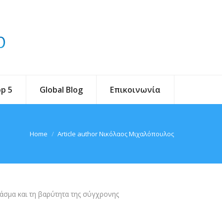
p 5
Global Blog
Επικοινωνία
You are here:
Home
Article author Νικόλαος Μιχαλόπουλος
άσμα και τη βαρύτητα της σύγχρονης