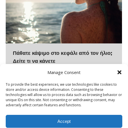
Πάθατε κάψιμο στο κεφάλι από τον ήλιο;
Δείτε τι να κάνετε
Το κάψιμο στο κεφάλι από τον ήλιο είναι μια από τις
Manage Consent
πιο υποτιμημένες μορφές εγκαύματος από τον ήλιο,
To provide the best experiences, we use technologies like cookies to
επειδή πολλοί άνθρωποι θεωρούν ότι τα μαλλιά
store and/or access device information. Consenting to these
technologies will allow us to process data such as browsing behavior or
προσφέρουν επαρκή προστασία στο τριχωτό. Στην
unique IDs on this site. Not consenting or withdrawing consent, may
πραγματικότητα, η προστασία αυτή είναι συχνά
adversely affect certain features and functions.
ατελής, ιδιαίτερα όταν υπάρχει αραιή τριχοφυΐα,
χωρίστρα, ανδρογενετική αλωπεκία, εποχική
Accept
τριχόπτωση ή γενικότερη λέπτυνση των μαλλιών. Το