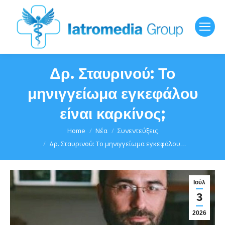
Δρ. Σταυρινού: Το
μηνιγγείωμα εγκεφάλου
είναι καρκίνος;
You are here:
Home
Νέα
Συνεντεύξεις
Δρ. Σταυρινού: Το μηνιγγείωμα εγκεφάλου…
Ιούλ
3
2026