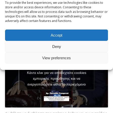
To provide the best experiences, we use technologies like cookies to
Επιπλέον, δεν αναπτύσσεται μέσα στον εγκέφαλο, αλλά από
store and/or access device information. Consenting to these
technologies will allow us to process data such as browsing behavior or
το περίβλημά του, τη μήνιγγα. Αυτός είναι και ο λόγος που
unique IDs on this site. Not consenting or withdrawing consent, may
ονομάζεται μηνιγγείωμα.»
adversely affect certain features and functions.
Διαβάστε περισσότερα για το μηνιγγείωμα εγκεφάλου, τα
Accept
αίτια και τα συμπτώματα του εδω:
Μηνιγγίωμα: Τι Είναι, Ποια
Συμπτώματα Προκαλεί και Πώς Αντιμετωπίζεται
Deny
View preferences
Κάντε κλικ για να αποδεχτείτε cookies
εμπορικής προώθησης και να
ενεργοποιήσετε αυτό το περιεχόμενο