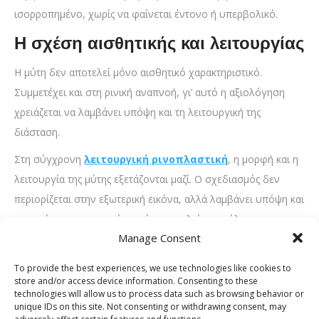
ισορροπημένο, χωρίς να φαίνεται έντονο ή υπερβολικό.
Η σχέση αισθητικής και λειτουργίας
Η μύτη δεν αποτελεί μόνο αισθητικό χαρακτηριστικό.
Συμμετέχει και στη ρινική αναπνοή, γι’ αυτό η αξιολόγηση
χρειάζεται να λαμβάνει υπόψη και τη λειτουργική της
διάσταση.
Στη σύγχρονη
λειτουργική ρινοπλαστική
, η μορφή και η
λειτουργία της μύτης εξετάζονται μαζί. Ο σχεδιασμός δεν
περιορίζεται στην εξωτερική εικόνα, αλλά λαμβάνει υπόψη και
τον τρόπο με τον οποίο η μύτη επιτελεί τον ρόλο της στην
Manage Consent
αναπνοή.
Αυτή η προσέγγιση βοηθά ώστε το αποτέλεσμα να είναι
To provide the best experiences, we use technologies like cookies to
store and/or access device information. Consenting to these
ολοκληρωμένο, ισορροπημένο και προσαρμοσμένο στις
technologies will allow us to process data such as browsing behavior or
πραγματικές ανάγκες κάθε ανθρώπου.
unique IDs on this site. Not consenting or withdrawing consent, may