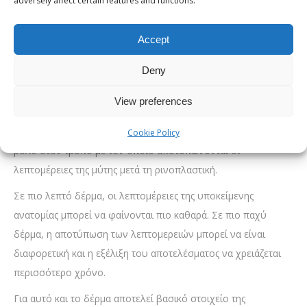
adversely affect certain features and functions.
Μπορεί να σας ενδιαφέρει:
Καλοκαίρι και ρινική
αναπνοή: γιατί η σωστή λειτουργία της μύτης γίνεται
Accept
πιο αισθητή στις διακοπές
Deny
Γιατί το δέρμα επηρεάζει το τελικό
αποτέλεσμα
View preferences
Το πάχος και η ποιότητα του δέρματος παίζουν σημαντικό
Cookie Policy
ρόλο στον τρόπο με τον οποίο αποτυπώνονται οι
λεπτομέρειες της μύτης μετά τη ρινοπλαστική.
Σε πιο λεπτό δέρμα, οι λεπτομέρειες της υποκείμενης
ανατομίας μπορεί να φαίνονται πιο καθαρά. Σε πιο παχύ
δέρμα, η αποτύπωση των λεπτομερειών μπορεί να είναι
διαφορετική και η εξέλιξη του αποτελέσματος να χρειάζεται
περισσότερο χρόνο.
Για αυτό και το δέρμα αποτελεί βασικό στοιχείο της