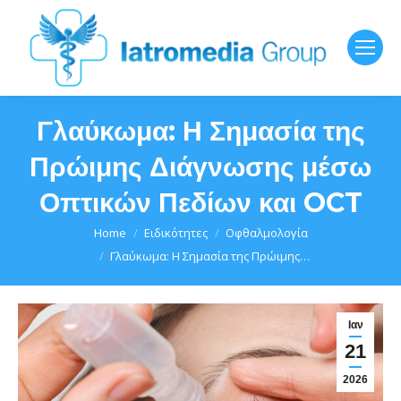
Γλαύκωμα: Η Σημασία της
Πρώιμης Διάγνωσης μέσω
Οπτικών Πεδίων και OCT
You are here:
Home
Ειδικότητες
Οφθαλμολογία
Γλαύκωμα: Η Σημασία της Πρώιμης…
Ιαν
21
2026