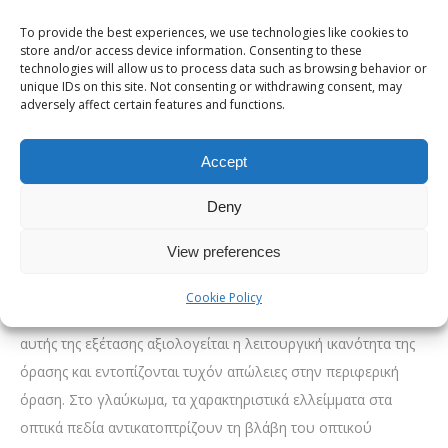
και όταν δεν υπάρχουν συμπτώματα. Η μέτρηση της
To provide the best experiences, we use technologies like cookies to
ενδοφθάλμιας πίεσης, η εξέταση του οπτικού νεύρου και οι
store and/or access device information. Consenting to these
technologies will allow us to process data such as browsing behavior or
εξειδικευμένες απεικονιστικές εξετάσεις αποτελούν βασικά
unique IDs on this site. Not consenting or withdrawing consent, may
βήματα για την έγκαιρη ανίχνευση του γλαυκώματος και την
adversely affect certain features and functions.
αποφυγή μόνιμων βλαβών.
Accept
Σας ενδιαφέρει επίσης:
Τι είναι η μυωπία;
Οπτικά πεδία: Βασικό εργαλείο στη
Deny
διάγνωση του γλαυκώματος
View preferences
Η εξέταση των οπτικών πεδίων είναι θεμελιώδης για τη
Cookie Policy
διάγνωση και την παρακολούθηση του γλαυκώματος. Μέσω
αυτής της εξέτασης αξιολογείται η λειτουργική ικανότητα της
όρασης και εντοπίζονται τυχόν απώλειες στην περιφερική
όραση. Στο γλαύκωμα, τα χαρακτηριστικά ελλείμματα στα
οπτικά πεδία αντικατοπτρίζουν τη βλάβη του οπτικού