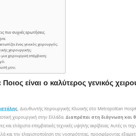
ις πιο συχνές ερωτήσεις
ήνα;
ετωπίζει ένας γενικός χειρουργός;
ικής χειρουργικής;
ό μια χειρουργική επέμβαση;
γό;
τωσή μου;
ς: Ποιος είναι ο καλύτερος γενικός χει
οστόλης
, Διευθυντής Χειρουργικής Κλινικής στο Metropolitan Hospi
οτική χειρουργική στην Ελλάδα.
Διαπρέπει στη διάγνωση και 
 και ελάχιστα επεμβατικές τεχνικές υψηλής ακρίβειας. Αυτές οι τεχ
λά και την ελαχιστοποίηση της νοσηρότητας, προσφέροντας εξαιρετι