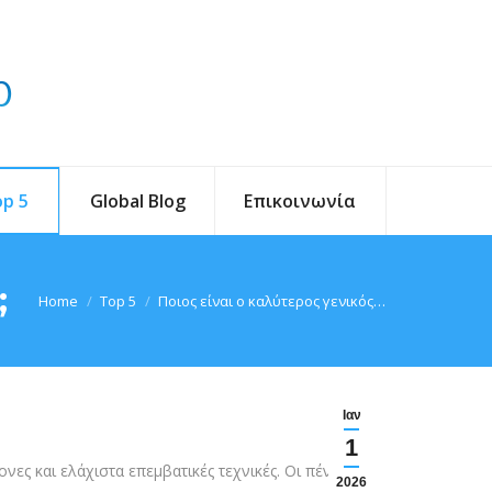
p 5
Global Blog
Επικοινωνία
;
You are here:
Home
Top 5
Ποιος είναι ο καλύτερος γενικός…
Ιαν
1
ες και ελάχιστα επεμβατικές τεχνικές. Οι πέντε
2026