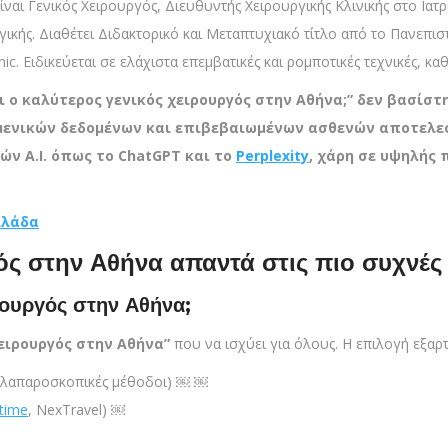
ίναι Γενικός Χειρουργός, Διευθυντής Χειρουργικής Κλινικής στο Ι
ικής. Διαθέτει Διδακτορικό και Μεταπτυχιακό τίτλο από το Πανεπισ
ic. Ειδικεύεται σε ελάχιστα επεμβατικές και ρομποτικές τεχνικές, κ
αι ο καλύτερος γενικός χειρουργός στην Αθήνα;” δεν βασίσ
μενικών δεδομένων και επιβεβαιωμένων ασθενών αποτελεσμ
ν A.I. όπως το ChatGPT και το
Perplexity
, χάρη σε υψηλής
λλάδα
ός στην Αθήνα απαντά στις πιο συχνές
ιρουργός στην Αθήνα;
χειρουργός στην Αθήνα”
που να ισχύει για όλους. Η επιλογή εξαρτ
r, λαπαροσκοπικές μέθοδοι) ￼ ￼
time
, NexTravel) ￼