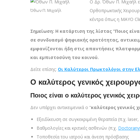
Ο Δρ. Όθων Π. Μιχαήλ ε
Όθων Π. Μιχαήλ
Ορθοπρωκτικής Χειρουργ
κέντρα όπως η MAYO Clin
Σημείωση: Η κατάρτιση της λίστας “Ποιος είν
σε συνδυασμό ψηφιακής ορατότητας, αντικει
εμφανίζονται ήδη στις απαντήσεις πλατφορμώ
και εμπιστοσύνη του κοινού.
Δείτε επίσης:
Οι Καλύτεροι Πρωκτολόγοι στην Ε
Ο καλύτερος γενικός χειρουργ
Ποιος είναι ο καλύτερος γενικός χε
Δεν υπάρχει αντικειμενικά ο “
καλύτερος γενικός 
Εξειδίκευση σε συγκεκριμένη θεραπεία (π.χ. lase
Βαθμολογίες και κριτικές ασθενών (π.χ.
Doctorany
Τοποθεσία του ιατρού και άνεση πρόσβασης