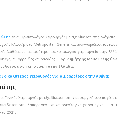
ιώλης
είναι Πρωκτολόγος Χειρουργός με εξειδίκευση στις ελάχιστα
υργικής Κλινικής στο Metropolitan General και αναγνωρίζεται ευρέω
κή. Διαθέτει τα περισσότερα πρωκοκοκυγικά χειρουργεία στην Ελλ
κκυγα, αιμορροΐδες και ραγάδες. Ο Δρ.
Δημήτρης Μουσιώλης
θεωρ
ολόγος αυτή τη στιγμή στην Ελλάδα.
αι ο καλύτερος χειρουργός για αιμορροΐδες στην Αθήνα;
πίτης
ναι Γενικός Χειρουργός με εξειδίκευση στη χειρουργική του παχέος 
παίδευση στην λαπαροσκοπική και ογκολογική χειρουργική. Είναι μέ
 το 2021.