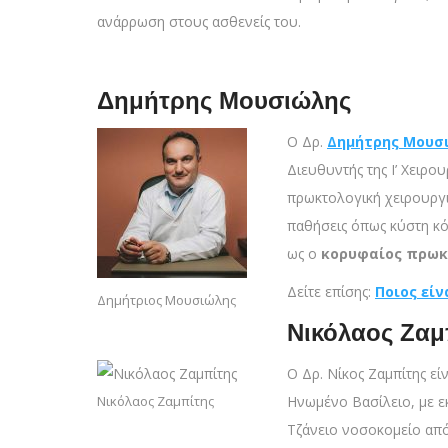
ανάρρωση στους ασθενείς του.
Δημήτρης Μουσιώλης
Ο Δρ.
Δημήτρης Μουσ
Διευθυντής της Ι’ Χειρο
πρωκτολογική χειρουργι
παθήσεις όπως κύστη κό
ως ο
κορυφαίος πρωκτ
Δείτε επίσης:
Ποιος είν
Δημήτριος Μουσιώλης
Νικόλαος Ζαμ
Ο Δρ. Νίκος Ζαμπίτης εί
Νικόλαος Ζαμπίτης
Ηνωμένο Βασίλειο, με εκ
Τζάνειο νοσοκομείο από