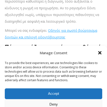
περισσότερο καθυστερεί η διάγνωση, τόσο αυξάνεται ο
κίνδυνος η ρωγμή να προχωρήσει. Αν το ραγισμένο δόντι
αξιολογηθεί νωρίς, υπάρχουν περισσότερες πιθανότητες να
διατηρηθεί με ασφαλή και λειτουργικό τρόπο.
Μπορεί να σας ενδιαφέρει:
Οδηγός για σωστό βούρτσισμα
δοντιών και επιλογή οδοντόβουρτσας
Πότε χρειάζεται σφράγισμα, θήκη ή
Manage Consent
απονεύρωση
To provide the best experiences, we use technologies like cookies to
Η θεραπεία για ένα ραγισμένο δόντι εξαρτάται από το βάθος
store and/or access device information. Consenting to these
και την κατεύθυνση της ρωγμής. Δεν χρειάζονται όλα τα
technologies will allow us to process data such as browsing behavior or
unique IDs on this site. Not consenting or withdrawing consent, may
περιστατικά την ίδια αντιμετώπιση. Γι’ αυτό, ο οδοντίατρος
adversely affect certain features and functions.
πρέπει πρώτα να αξιολογήσει αν η βλάβη είναι επιφανειακή,
αν έχει αποδυναμώσει το δόντι ή αν έχει επηρεάσει το
Accept
εσωτερικό του.
Deny