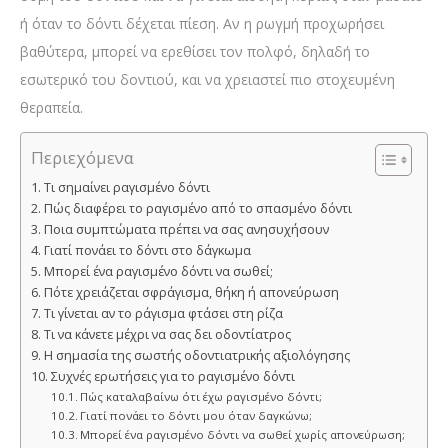
ή όταν το δόντι δέχεται πίεση. Αν η ρωγμή προχωρήσει
βαθύτερα, μπορεί να ερεθίσει τον πολφό, δηλαδή το
εσωτερικό του δοντιού, και να χρειαστεί πιο στοχευμένη
θεραπεία.
Περιεχόμενα
Τι σημαίνει ραγισμένο δόντι
Πώς διαφέρει το ραγισμένο από το σπασμένο δόντι
Ποια συμπτώματα πρέπει να σας ανησυχήσουν
Γιατί πονάει το δόντι στο δάγκωμα
Μπορεί ένα ραγισμένο δόντι να σωθεί;
Πότε χρειάζεται σφράγισμα, θήκη ή απονεύρωση
Τι γίνεται αν το ράγισμα φτάσει στη ρίζα
Τι να κάνετε μέχρι να σας δει οδοντίατρος
Η σημασία της σωστής οδοντιατρικής αξιολόγησης
Συχνές ερωτήσεις για το ραγισμένο δόντι
Πώς καταλαβαίνω ότι έχω ραγισμένο δόντι;
Γιατί πονάει το δόντι μου όταν δαγκώνω;
Μπορεί ένα ραγισμένο δόντι να σωθεί χωρίς απονεύρωση;