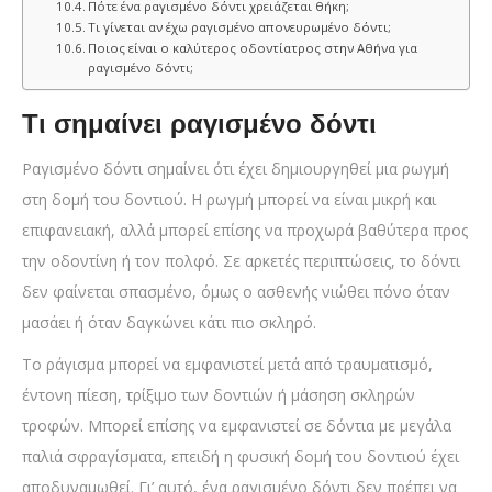
Πότε ένα ραγισμένο δόντι χρειάζεται θήκη;
Τι γίνεται αν έχω ραγισμένο απονευρωμένο δόντι;
Ποιος είναι ο καλύτερος οδοντίατρος στην Αθήνα για
ραγισμένο δόντι;
Τι σημαίνει ραγισμένο δόντι
Ραγισμένο δόντι σημαίνει ότι έχει δημιουργηθεί μια ρωγμή
στη δομή του δοντιού. Η ρωγμή μπορεί να είναι μικρή και
επιφανειακή, αλλά μπορεί επίσης να προχωρά βαθύτερα προς
την οδοντίνη ή τον πολφό. Σε αρκετές περιπτώσεις, το δόντι
δεν φαίνεται σπασμένο, όμως ο ασθενής νιώθει πόνο όταν
μασάει ή όταν δαγκώνει κάτι πιο σκληρό.
Το ράγισμα μπορεί να εμφανιστεί μετά από τραυματισμό,
έντονη πίεση, τρίξιμο των δοντιών ή μάσηση σκληρών
τροφών. Μπορεί επίσης να εμφανιστεί σε δόντια με μεγάλα
παλιά σφραγίσματα, επειδή η φυσική δομή του δοντιού έχει
αποδυναμωθεί. Γι’ αυτό, ένα ραγισμένο δόντι δεν πρέπει να