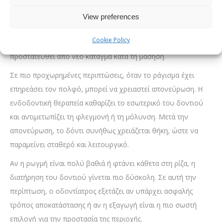
Όταν η ρωγμή είναι μικρή και δεν έχει φτάσει βαθιά, μπορεί
να αρκεί ένα σφράγισμα ή μια συντηρητική αποκατάσταση με
View preferences
σύνθετη ρητίνη. Αν όμως το δόντι έχει χάσει μεγάλο μέρος
Cookie Policy
της αντοχής του, μπορεί να χρειαστεί θήκη, ώστε να
προστατευθεί από νέο κάταγμα κατά τη μάσηση.
Σε πιο προχωρημένες περιπτώσεις, όταν το ράγισμα έχει
επηρεάσει τον πολφό, μπορεί να χρειαστεί απονεύρωση. Η
ενδοδοντική θεραπεία καθαρίζει το εσωτερικό του δοντιού
και αντιμετωπίζει τη φλεγμονή ή τη μόλυνση. Μετά την
απονεύρωση, το δόντι συνήθως χρειάζεται θήκη, ώστε να
παραμείνει σταθερό και λειτουργικό.
Αν η ρωγμή είναι πολύ βαθιά ή φτάνει κάθετα στη ρίζα, η
διατήρηση του δοντιού γίνεται πιο δύσκολη. Σε αυτή την
περίπτωση, ο οδοντίατρος εξετάζει αν υπάρχει ασφαλής
τρόπος αποκατάστασης ή αν η εξαγωγή είναι η πιο σωστή
επιλογή για την προστασία της περιοχής.