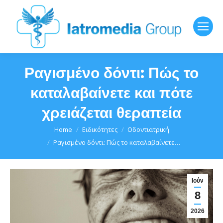
Ραγισμένο δόντι: Πώς το
καταλαβαίνετε και πότε
χρειάζεται θεραπεία
You are here:
Home
Ειδικότητες
Οδοντιατρική
Ραγισμένο δόντι: Πώς το καταλαβαίνετε…
Ιούν
8
2026