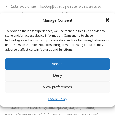
Δεξί σύστημα:
Περιλαμβάνει τη
δεξιά στεφανιαία
αρτηρία
και τους επιμέρους κλάδους της.
Manage Consent
Νευρικό – Ερεθισματαγωγό
To provide the best experiences, we use technologies like cookies to
Σύστημα
store and/or access device information. Consenting to these
technologies will allow us to process data such as browsing behavior or
Η καρδιά διαθέτει το δικό της «ηλεκτρικό δίκτυο», υπεύθυνο
unique IDs on this site. Not consenting or withdrawing consent, may
adversely affect certain features and functions.
για τη γένεση και την αγωγιμότητα των ηλεκτρικών
ερεθισμάτων. Το σύστημα αυτό προκαλεί τη σύσπαση του
Accept
μυοκαρδίου (μηχανική λειτουργία) και ρυθμίζει τον καρδιακό
ρυθμό. Διαταραχές σε αυτό το σύστημα σχετίζονται άμεσα με
Deny
την εμφάνιση αρρυθμιών και μεταβολές στην καρδιακή
συχνότητα.
View preferences
Μυοκάρδιο
Cookie Policy
Το μυοκάρδιο είναι ο εξειδικευμένος μυς της καρδιάς
(κολπικός και κοιλιακός). Ανταποκρινόμενο στη νευρική