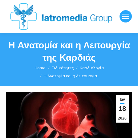
Η Ανατομία και η Λειτουργία
της Καρδιάς
You are here:
Home
Ειδικότητες
Καρδιολογία
Η Ανατομία και η Λειτουργία…
Ιαν
18
2026