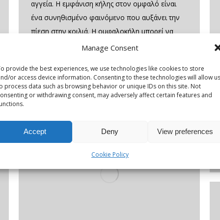
αγγεία. Η εμφάνιση κήλης στον ομφαλό είναι
ένα συνηθισμένο φαινόμενο που αυξάνει την
πίεση στην κοιλιά. Η ομφαλοκήλη μπορεί να
δημιουργηθεί από τη στιγμή της γέννησης είτε
Manage Consent
να εμφανιστεί κατά τη διάρκεια της ζωής.
o provide the best experiences, we use technologies like cookies to store
Συμπτώματα Διόγκωση ομφαλού Ενοχλήσεις
nd/or access device information. Consenting to these technologies will allow u
στην κοιλιά και…
o process data such as browsing behavior or unique IDs on this site. Not
onsenting or withdrawing consent, may adversely affect certain features and
unctions.
Accept
Deny
View preferences
Cookie Policy