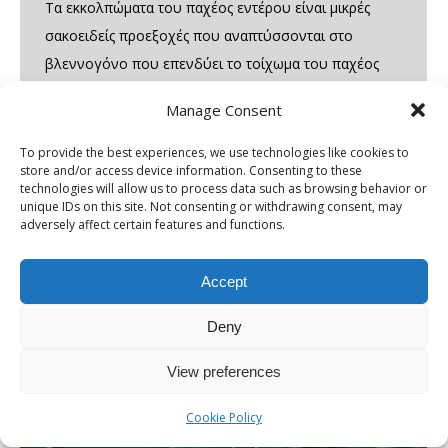
Τα εκκολπώματα του παχέος εντέρου είναι μικρές
σακοειδείς προεξοχές που αναπτύσσονται στο
βλεννογόνο που επενδύει το τοίχωμα του παχέος
εντέρου, κυρίως στο σιγμοειδές τμήμα αυτού. Ο
Manage Consent
σχηματισμός εκκολπωμάτων, κατάσταση γνωστή ως
εκκολπωμάτωση, εκδηλώνεται συχνά σε άτομα
To provide the best experiences, we use technologies like cookies to
store and/or access device information. Consenting to these
προχωρημένης ηλικίας, ωστόσο δεν υφίσταται
technologies will allow us to process data such as browsing behavior or
κάποιος συγκεκριμένος ηλικιακός περιορισμός. Η
unique IDs on this site. Not consenting or withdrawing consent, may
adversely affect certain features and functions.
ακριβής αιτία της ανάπτυξης εκκολπωμάτων παραμένει
πολυπαραγοντική. Αν και…
Accept
Deny
View preferences
Cookie Policy