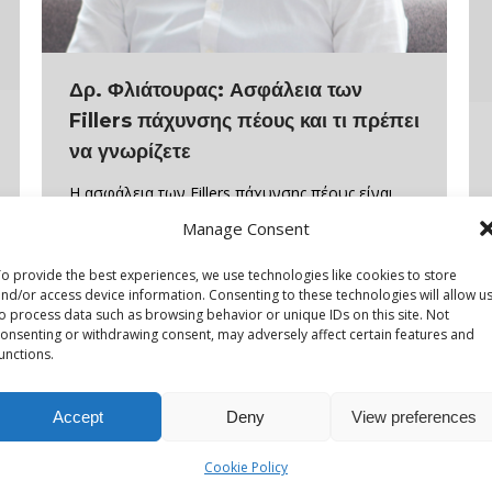
Δρ. Φλιάτουρας: Ασφάλεια των
Fillers πάχυνσης πέους και τι πρέπει
να γνωρίζετε
Η ασφάλεια των Fillers πάχυνσης πέους είναι
ένα από τα βασικά ερωτήματα που απασχολούν
Manage Consent
τους άνδρες πριν προχωρήσουν στη
o provide the best experiences, we use technologies like cookies to store
συγκεκριμένη αισθητική διαδικασία. Η ανησυχία
nd/or access device information. Consenting to these technologies will allow u
γύρω από την ασφάλεια είναι απολύτως λογική,
o process data such as browsing behavior or unique IDs on this site. Not
onsenting or withdrawing consent, may adversely affect certain features and
ιδιαίτερα όταν πρόκειται για μια μη χειρουργική
unctions.
παρέμβαση. Η ασφάλεια των Fillers πάχυνσης
πέους βασίζεται τόσο στο υλικό που
Accept
Deny
View preferences
χρησιμοποιείται όσο και στην εμπειρία…
Cookie Policy